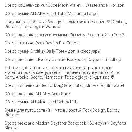
Обзор кошельков PunCube Mech Wallet — Wasteland и Horizon
Обзор сумки ALPAKA Flight Tote (Medium и Large)
Новинки от любимых брендов — смотрите первыми 💛 Orbitkey,
Piorama, Topologie и Wandrd
Обзор рюкзака с регулируемым объёмом Piorama Delta 16-42L
Обзор штатива Peak Design Pro Tripod
Обзор сумки Orbitkey Daily Tote + доп. аксессуары
Обзор рюкзаков Bellroy Classic: Backpack, Daypack и Rolltop
✨ Яркие цвета, новые форматы и аксессуары, которые
хочется носить каждый день — новые поступления от Able
Carry, Alpaka, Secrid, Nomatic и Topologie уже ждут вас 🌟
Обзор кошельков Secrid: MagSafe, Fluted, Miniwallet, Slimwallet
Обзор рюкзака ALPAKA Aero Pack
Обзор сумки ALPAKA Flight Satchel 11L
Сумки для путешествий — что выбрать? Peak Design, Bellroy,
Piorama
Обзор рюкзака Modern Dayfarer Backpack 18L и сумки Dayfarer
Sling 2L