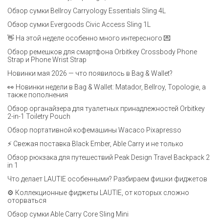
Обзор сумки Bellroy Carryology Essentials Sling 4L
Обзор сумки Evergoods Civic Access Sling 1L
👋 На этой неделе особенно много интересного 💌
Обзор ремешков для смартфона Orbitkey Crossbody Phone
Strap и Phone Wrist Strap
Новинки мая 2026 — что появилось в Bag & Wallet?
👀 Новинки недели в Bag & Wallet: Matador, Bellroy, Topologie, а
также пополнения
Обзор органайзера для туалетных принадлежностей Orbitkey
2-in-1 Toiletry Pouch
Обзор портативной кофемашины Wacaco Pixapresso
⚡ Свежая поставка Black Ember, Able Carry и не только
Обзор рюкзака для путешествий Peak Design Travel Backpack 2
in 1
Что делает LAUTIE особенными? Разбираем фишки фиджетов
⚙️ Коллекционные фиджеты LAUTIE, от которых сложно
оторваться
Обзор сумки Able Carry Core Sling Mini