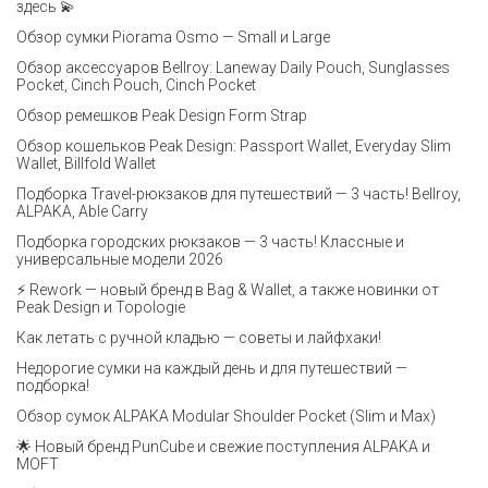
здесь 💫
Обзор сумки Piorama Osmo — Small и Large
Обзор аксессуаров Bellroy: Laneway Daily Pouch, Sunglasses
Pocket, Cinch Pouch, Cinch Pocket
Обзор ремешков Peak Design Form Strap
Обзор кошельков Peak Design: Passport Wallet, Everyday Slim
Wallet, Billfold Wallet
Подборка Travel-рюкзаков для путешествий — 3 часть! Bellroy,
ALPAKA, Able Carry
Подборка городских рюкзаков — 3 часть! Классные и
универсальные модели 2026
⚡️ Rework — новый бренд в Bag & Wallet, а также новинки от
Peak Design и Topologie
Как летать с ручной кладью — советы и лайфхаки!
Недорогие сумки на каждый день и для путешествий —
подборка!
Обзор сумок ALPAKA Modular Shoulder Pocket (Slim и Max)
🌟 Новый бренд PunCube и свежие поступления ALPAKA и
MOFT