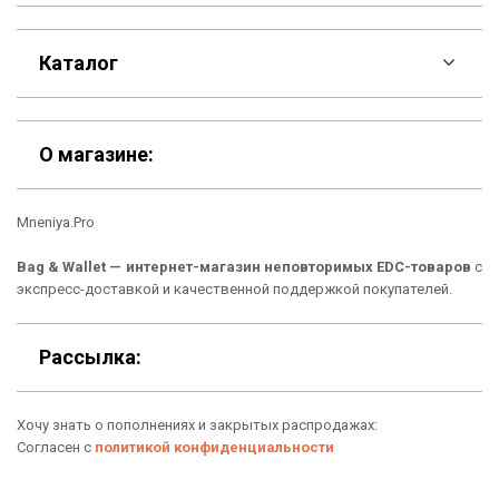
F.A.Q
Каталог
Контакты
Скидки
Шоурум
О магазине:
Кошельки
Материалы
Mneniya.Pro
Рюкзаки
Способы оплаты
Bag & Wallet — интернет-магазин неповторимых EDC-товаров
с
Сумки
Подарочные сертификаты
экспресс-доставкой и качественной поддержкой покупателей.
Для гаджетов
Доставка
Рассылка:
Аксессуары
О нас
Хочу знать о пополнениях и закрытых распродажах:
Новинки
Отзывы о Bag & Wallet
Согласен с
политикой конфиденциальности
Популярные товары
Блог