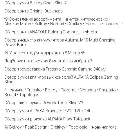
Обзор сумки Bellroy Cinch Sling 7L
Обзор зонта Original Duckhead
💡 Обновление ассортимента — внутри интересное 👉 •
Alaskan Maker • Bellroy • Nomad • Orbitkey • Heroclip • Topologie
Обзор зонта ANATOLE Folding Compact Umbrella
Обзор внешнего аккумулятора Aulumu M10 Multi-Charging
Power Bank
🎁 У нас есть идеи подарков на 8 Марта 🌹
Подборка подарков на 8 марта! Что выбрать?
Обзор тремостакана Fressko Ceramic Camino 340 мл
Обзор сумки для игровых консолей ALPAKA Eclipse Gaming
Sling
❗️ Новинки ❗️ Fressko • Bellroy • Piorama • Notabag • Shupatto •
Secrid • Topologie
Обзор слинг-сумок Rework Toshi Sling V2
Обзор сумки ALPAKA Bravo Tote V2 - 12L / 14L
Обзор сумки-рюкзака ALPAKA Flow Totepack
🚀 Bellroy • Peak Design • Orbitkey • Topologie — новинки уже