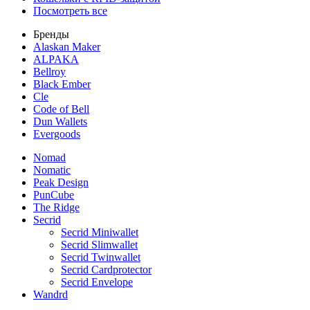
Посмотреть все
Бренды
Alaskan Maker
ALPAKA
Bellroy
Black Ember
Cle
Code of Bell
Dun Wallets
Evergoods
Nomad
Nomatic
Peak Design
PunCube
The Ridge
Secrid
Secrid Miniwallet
Secrid Slimwallet
Secrid Twinwallet
Secrid Cardprotector
Secrid Envelope
Wandrd