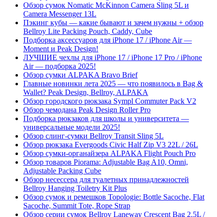
Обзор сумок Nomatic McKinnon Camera Sling 5L и
Camera Messenger 13L
Пэкинг кубы — какие бывают и зачем нужны + обзор
Bellroy Lite Packing Pouch, Caddy, Cube
Подборка аксессуаров для iPhone 17 / iPhone Air —
Moment и Peak Design!
ЛУЧШИЕ чехлы для iPhone 17 / iPhone 17 Pro / iPhone
Air — подборка 2025!
Обзор сумки ALPAKA Bravo Brief
Главные новинки лета 2025 — что появилось в Bag &
Wallet? Peak Design, Bellroy, ALPAKA
Обзор городского рюкзака Sympl Commuter Pack V2
Обзор чемодана Peak Design Roller Pro
Подборка рюкзаков для школы и университета —
универсальные модели 2025!
Обзор слинг-сумки Bellroy Transit Sling 5L
Обзор рюкзака Evergoods Civic Half Zip V3 22L / 26L
Обзор сумки-органайзера ALPAKA Flight Pouch Pro
Обзор товаров Piorama: Adjustable Bag A10, Omni,
Adjustable Packing Cube
Обзор несессера для туалетных принадлежностей
Bellroy Hanging Toiletry Kit Plus
Обзор сумок и ремешков Topologie: Bottle Sacoche, Flat
Sacoche, Summit Tote, Rope Strap
Обзор серии сумок Bellroy Laneway Crescent Bag 2.5L /