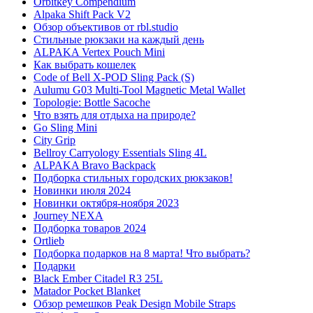
Orbitkey Compendium
Alpaka Shift Pack V2
Обзор объективов от rbl.studio
Стильные рюкзаки на каждый день
ALPAKA Vertex Pouch Mini
Как выбрать кошелек
Code of Bell X-POD Sling Pack (S)
Aulumu G03 Multi-Tool Magnetic Metal Wallet
Topologie: Bottle Sacoche
Что взять для отдыха на природе?
Go Sling Mini
City Grip
Bellroy Carryology Essentials Sling 4L
ALPAKA Bravo Backpack
Подборка стильных городских рюкзаков!
Новинки июля 2024
Новинки октября-ноября 2023
Journey NEXA
Подборка товаров 2024
Ortlieb
Подборка подарков на 8 марта! Что выбрать?
Подарки
Black Ember Citadel R3 25L
Matador Pocket Blanket
Обзор ремешков Peak Design Mobile Straps