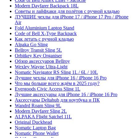
Code of Bell Annex Liner - Sacoche
Modern Dayfarer Backpack 18L
Советы и лайфхаки для полётов с ручной кладью
ЛУЧШИЕ чехлы для iPhone 17 / iPhone 17 Pro / iPhone
Air
Fold Aluminium Laptop Stand
Code of Bell X-Type Backpack
Как летать с ручной кладью
Alpaka Go Sling
Bellroy Transit Sling 5L
Orbitkey Key Organiser
Обзор аксессуаров Bellroy
Wexley Wayne Ultra-Light
Nomatic Navigator RS Sling 1L / 6L / 10L
Лучшие чехлы для iPhone 16 / iPhone 16 Pro
Что мы больше всего ждём в 2025 году?
Evergoods Civic Access Sling 1L
Лучшие аксессуары для iPhone 16 / iPhone 16 Pro
Аксессуары Deltahub для ноутбука и ПК
Wandrd Roam Sling 9L
Modern Dayfarer Sling 2L
ALPAKA Flight Satchel 11L
Original Duckhead
Nomatic Laptop Bag
Nomatic Phone Wallet