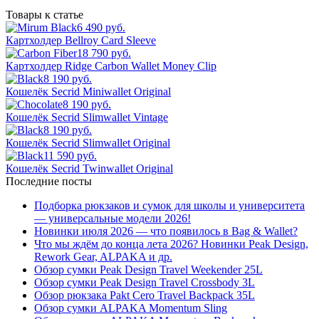
Товары к статье
6 490 руб.
Картхолдер Bellroy Card Sleeve
18 790 руб.
Картхолдер Ridge Carbon Wallet Money Clip
8 190 руб.
Кошелёк Secrid Miniwallet Original
8 190 руб.
Кошелёк Secrid Slimwallet Vintage
8 190 руб.
Кошелёк Secrid Slimwallet Original
11 590 руб.
Кошелёк Secrid Twinwallet Original
Последние посты
Подборка рюкзаков и сумок для школы и университета
— универсальные модели 2026!
Новинки июля 2026 — что появилось в Bag & Wallet?
Что мы ждём до конца лета 2026? Новинки Peak Design,
Rework Gear, ALPAKA и др.
Обзор сумки Peak Design Travel Weekender 25L
Обзор сумки Peak Design Travel Crossbody 3L
Обзор рюкзака Pakt Cero Travel Backpack 35L
Обзор сумки ALPAKA Momentum Sling