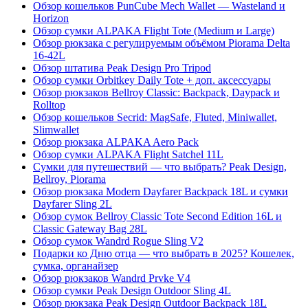
Обзор кошельков PunCube Mech Wallet — Wasteland и
Horizon
Обзор сумки ALPAKA Flight Tote (Medium и Large)
Обзор рюкзака с регулируемым объёмом Piorama Delta
16-42L
Обзор штатива Peak Design Pro Tripod
Обзор сумки Orbitkey Daily Tote + доп. аксессуары
Обзор рюкзаков Bellroy Classic: Backpack, Daypack и
Rolltop
Обзор кошельков Secrid: MagSafe, Fluted, Miniwallet,
Slimwallet
Обзор рюкзака ALPAKA Aero Pack
Обзор сумки ALPAKA Flight Satchel 11L
Сумки для путешествий — что выбрать? Peak Design,
Bellroy, Piorama
Обзор рюкзака Modern Dayfarer Backpack 18L и сумки
Dayfarer Sling 2L
Обзор сумок Bellroy Classic Tote Second Edition 16L и
Classic Gateway Bag 28L
Обзор сумок Wandrd Rogue Sling V2
Подарки ко Дню отца — что выбрать в 2025? Кошелек,
сумка, органайзер
Обзор рюкзаков Wandrd Prvke V4
Обзор сумки Peak Design Outdoor Sling 4L
Обзор рюкзака Peak Design Outdoor Backpack 18L