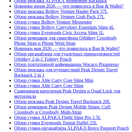
Обзор рюкзака ALPAKA Momentum Backpack
Новинки июня 2026 — что появилось в Bag & Wallet?
Обзор рюкзака Bellroy Venture Hauler Pack 57L
Обзор рюкзака Bellroy Venture Grab Pack 27L
Обзор сумки Bellroy Venture Messenger
Обзор сумки Bellroy Carryology Essentials Sling 4L
Обзор сумки Evergoods Civic Access Sling 1L
Обзор ремешков для смартфона Orbitkey Crossbody
Phone Strap и Phone Wrist Strap
Новинки мая 2026 — что появилось в Bag & Wallet?
Обзор органайзера для туалетных принадлежностей
Orbitkey 2-in-1 Toiletry Pouch
Обзор портативной кофемашины Wacaco Pixapresso
Обзор рюкзака для путешествий Peak Design Travel
Backpack 2 in 1
Обзор сумки Able Carry Core Sling Mini
Обзор сумки Able Carry Core Sling
Сравниваем крепления Peak Design и Quad Lock для
мотоцикла
Обзор рюкзака Peak Design Travel Backpack 20L
Обзор ремешков Peak Design Mobile Straps: Cuff,
Crossbody и Crossbody Multi-Strap
Обзор сумки ALPAKA Flight Sling Pro 2.5L
Обзор сумки Evergoods Transit Duffel 25L
Обзор сумки-органайзера ALPAKA Bravo Passport Pouch