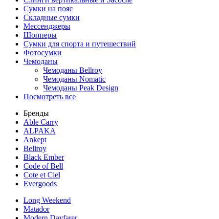
Сумки на пояс
Складные сумки
Мессенджеры
Шопперы
Сумки для спорта и путешествий
Фотосумки
Чемоданы
Чемоданы Bellroy
Чемоданы Nomatic
Чемоданы Peak Design
Посмотреть все
Бренды
Able Carry
ALPAKA
Ankept
Bellroy
Black Ember
Code of Bell
Cote et Ciel
Evergoods
Long Weekend
Matador
Modern Dayfarer