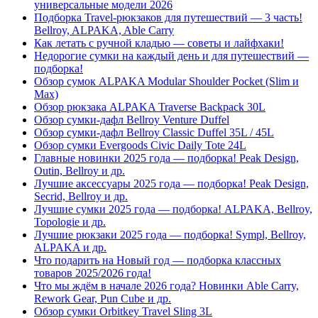
универсальные модели 2026
Подборка Travel-рюкзаков для путешествий — 3 часть!
Bellroy, ALPAKA, Able Carry
Как летать с ручной кладью — советы и лайфхаки!
Недорогие сумки на каждый день и для путешествий —
подборка!
Обзор сумок ALPAKA Modular Shoulder Pocket (Slim и
Max)
Обзор рюкзака ALPAKA Traverse Backpack 30L
Обзор сумки-дафл Bellroy Venture Duffel
Обзор сумки-дафл Bellroy Classic Duffel 35L / 45L
Обзор сумки Evergoods Civic Daily Tote 24L
Главные новинки 2025 года — подборка! Peak Design,
Outin, Bellroy и др.
Лучшие аксессуары 2025 года — подборка! Peak Design,
Secrid, Bellroy и др.
Лучшие сумки 2025 года — подборка! ALPAKA, Bellroy,
Topologie и др.
Лучшие рюкзаки 2025 года — подборка! Sympl, Bellroy,
ALPAKA и др.
Что подарить на Новый год — подборка классных
товаров 2025/2026 года!
Что мы ждём в начале 2026 года? Новинки Able Carry,
Rework Gear, Pun Cube и др.
Обзор сумки Orbitkey Travel Sling 3L