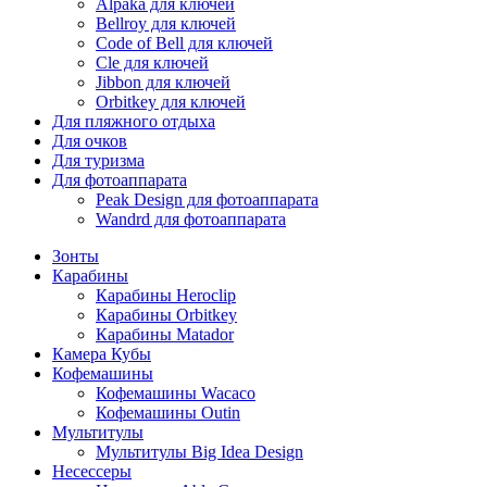
Alpaka для ключей
Bellroy для ключей
Code of Bell для ключей
Cle для ключей
Jibbon для ключей
Orbitkey для ключей
Для пляжного отдыха
Для очков
Для туризма
Для фотоаппарата
Peak Design для фотоаппарата
Wandrd для фотоаппарата
Зонты
Карабины
Карабины Heroclip
Карабины Orbitkey
Карабины Matador
Камера Кубы
Кофемашины
Кофемашины Wacaco
Кофемашины Outin
Мультитулы
Мультитулы Big Idea Design
Несессеры