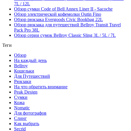
7L / 12L
Обзор сумки Code of Bell Annex Liner II - Sacoche
Обзор электрической кофемолки Outin Fino
Обзор рюкзака Evergoods Civic Bookbag 22L
Обзор рюкзака для путешествий Bellroy Transit Travel
Pack Pro 38L
Обзор серии сумок Bellroy Classic Sling 3L / 5L / 7L
Теги
Обзор
На каждый день
Bellroy
Кошельки
Для Путешествий
Рюкзаки
На что обратить внимание
Peak Design
Сумки
Кожа
Nomatic
Для фотографов
Слинг
Как выбрать
Secrid