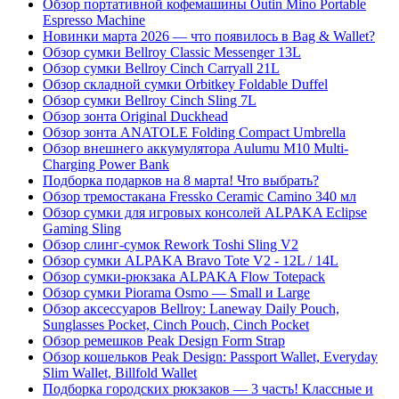
Обзор портативной кофемашины Outin Mino Portable
Espresso Machine
Новинки марта 2026 — что появилось в Bag & Wallet?
Обзор сумки Bellroy Classic Messenger 13L
Обзор сумки Bellroy Cinch Carryall 21L
Обзор складной сумки Orbitkey Foldable Duffel
Обзор сумки Bellroy Cinch Sling 7L
Обзор зонта Original Duckhead
Обзор зонта ANATOLE Folding Compact Umbrella
Обзор внешнего аккумулятора Aulumu M10 Multi-
Charging Power Bank
Подборка подарков на 8 марта! Что выбрать?
Обзор тремостакана Fressko Ceramic Camino 340 мл
Обзор сумки для игровых консолей ALPAKA Eclipse
Gaming Sling
Обзор слинг-сумок Rework Toshi Sling V2
Обзор сумки ALPAKA Bravo Tote V2 - 12L / 14L
Обзор сумки-рюкзака ALPAKA Flow Totepack
Обзор сумки Piorama Osmo — Small и Large
Обзор аксессуаров Bellroy: Laneway Daily Pouch,
Sunglasses Pocket, Cinch Pouch, Cinch Pocket
Обзор ремешков Peak Design Form Strap
Обзор кошельков Peak Design: Passport Wallet, Everyday
Slim Wallet, Billfold Wallet
Подборка городских рюкзаков — 3 часть! Классные и