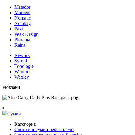
Matador
Moment
Nomatic
Notabag
Pakt
Peak Design
Piorama
Rains
Rework
Sympl
Topologie
Wandrd
Wexley
Рюкзаки
Сумки
Категории
Слинги и сумки через плечо
Слинги вертикальные и Sacoche