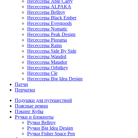
Несессеры Able Carry
Несессеры ALPAKA
Несессеры Bellroy
Несессеры Black Ember
Несессеры Evergoods
Несессеры Nomatic
Несессеры Peak Design
Несессеры Piorama
Несессеры Rains
Несессеры Side By Side
Несессеры Wandrd
Несессеры Matador
Несессеры Orbitkey
Несессеры Cle
Несессеры Big Idea Design
Патчи
Перчатки
Подушки для путешествий
Поясные ремни
Пэкинг Кубы
Ручки и блокноты
Ручки Bellroy
Ручки Big Idea Design
Ручки Fisher Space Pen