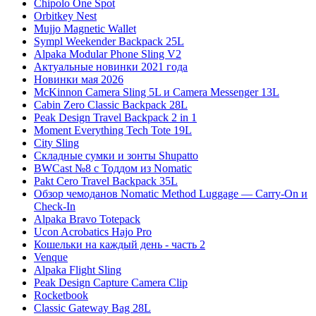
Chipolo One Spot
Orbitkey Nest
Mujjo Magnetic Wallet
Sympl Weekender Backpack 25L
Alpaka Modular Phone Sling V2
Актуальные новинки 2021 года
Новинки мая 2026
McKinnon Camera Sling 5L и Camera Messenger 13L
Cabin Zero Classic Backpack 28L
Peak Design Travel Backpack 2 in 1
Moment Everything Tech Tote 19L
City Sling
Складные сумки и зонты Shupatto
BWCast №8 с Тоддом из Nomatic
Pakt Cero Travel Backpack 35L
Обзор чемоданов Nomatic Method Luggage — Carry-On и
Check-In
Alpaka Bravo Totepack
Ucon Acrobatics Hajo Pro
Кошельки на каждый день - часть 2
Venque
Alpaka Flight Sling
Peak Design Capture Camera Clip
Rocketbook
Classic Gateway Bag 28L