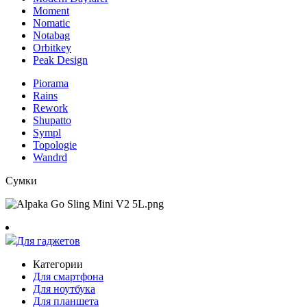
Moment
Nomatic
Notabag
Orbitkey
Peak Design
Piorama
Rains
Rework
Shupatto
Sympl
Topologie
Wandrd
Сумки
Для гаджетов
Категории
Для смартфона
Для ноутбука
Для планшета