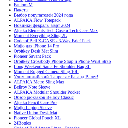
Fantom M
Пакеты
Выбор покупателей 2024 года
ALPAKA Flow Totepack
Новинки февраль–март 2024
Alpaka Elements Tech Case и Tech Case Max
Moment Everything Sling 2L
Code of Bell X-CASE - 3-Way Brief Pack
Mujjo для iPhone 14 Pro
Orbitkey Desk Mat Slim
Pioneer Savant Pack
Orbitkey Crossbody Phone Strap и Phone Wrist Strap
Long Weekend Santa Fe Shoulder Bag 3L
Moment Rugged Camera Sling 10L
Учим английский 1 апреля с Баганд Валет!
ALPAKA Metro Sling Max
Bellroy Note Sleeve
ALPAKA Modular Shoulder Pocket
Обзор рюкзаков Bellroy Classic
Alpaka Pencil Case Pro
Mujjo Laptop Sleeve
Native Union Desk Mat
Pioneer Global Pouch XL
24Bottles