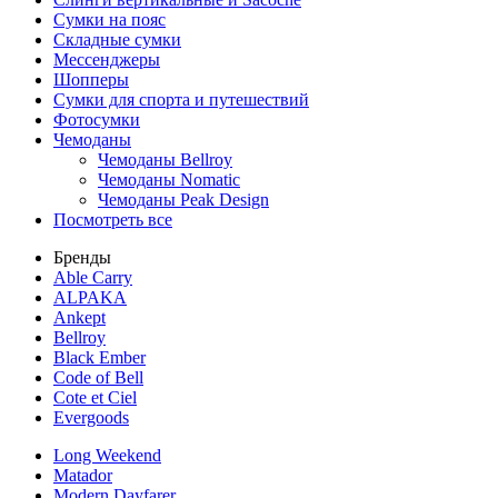
Сумки на пояс
Складные сумки
Мессенджеры
Шопперы
Сумки для спорта и путешествий
Фотосумки
Чемоданы
Чемоданы Bellroy
Чемоданы Nomatic
Чемоданы Peak Design
Посмотреть все
Бренды
Able Carry
ALPAKA
Ankept
Bellroy
Black Ember
Code of Bell
Cote et Ciel
Evergoods
Long Weekend
Matador
Modern Dayfarer