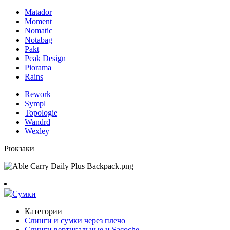
Matador
Moment
Nomatic
Notabag
Pakt
Peak Design
Piorama
Rains
Rework
Sympl
Topologie
Wandrd
Wexley
Рюкзаки
Сумки
Категории
Слинги и сумки через плечо
Слинги вертикальные и Sacoche