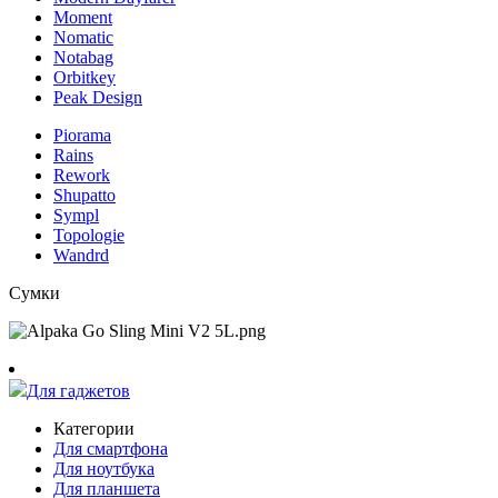
Moment
Nomatic
Notabag
Orbitkey
Peak Design
Piorama
Rains
Rework
Shupatto
Sympl
Topologie
Wandrd
Сумки
Для гаджетов
Категории
Для смартфона
Для ноутбука
Для планшета