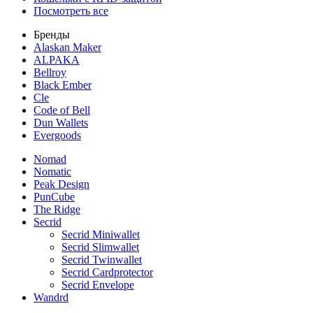
Посмотреть все
Бренды
Alaskan Maker
ALPAKA
Bellroy
Black Ember
Cle
Code of Bell
Dun Wallets
Evergoods
Nomad
Nomatic
Peak Design
PunCube
The Ridge
Secrid
Secrid Miniwallet
Secrid Slimwallet
Secrid Twinwallet
Secrid Cardprotector
Secrid Envelope
Wandrd