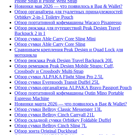
Phone Strap и Phone Wrist Strap
Новинки мая 2026 — что появилось в Bag & Wallet?
Обзор органайзера для туалетных принадлежностей
Orbitkey 2-in-1 Toiletry Pouch
Обзор портативной кофемашины Wacaco Pixapresso
Обзор рюкзака для путешествий Peak Design Travel
Backpack 2 in 1
Обзор сумки Able Carry Core Sling Mini
Обзор сумки Able Carry Core Sling
Сравниваем крепления Peak Design и Quad Lock для
мотоцикла
Обзор рюкзака Peak Design Travel Backpack 20L
Обзор ремешков Peak Design Mobile Straps: Cuff,
Crossbody и Crossbody Multi-Strap
Обзор сумки ALPAKA Flight Sling Pro 2.5L
Обзор сумки Evergoods Transit Duffel 25L
Обзор сумки-органайзера ALPAKA Bravo Passport Pouch
Обзор портативной кофемашины Outin Mino Portable
Espresso Machine
Новинки марта 2026 — что появилось в Bag & Wallet?
Обзор сумки Bellroy Classic Messenger 13L
Обзор сумки Bellroy Cinch Carryall 21L
Обзор складной сумки Orbitkey Foldable Duffel
Обзор сумки Bellroy Cinch Sling 7L
Обзор зонта Original Duckhead