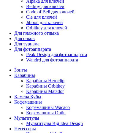
Alpaka для ключей
Bellroy для ключей
Code of Bell для ключей
Cle для ключей
Jibbon для ключей
Orbitkey для ключей
Для пляжного отдыха
Для очков
Для туризма
Для фотоаппарата
Peak Design для фотоаппарата
Wandrd для фотоаппарата
Зонты
Карабины
Карабины Heroclip
Карабины Orbitkey
Карабины Matador
Камера Кубы
Кофемашины
Кофемашины Wacaco
Кофемашины Outin
Мультитулы
Мультитулы Big Idea Design
Несессеры