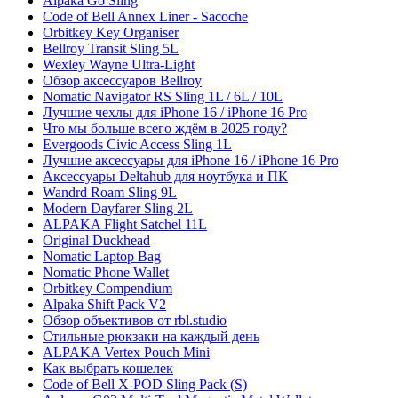
Alpaka Go Sling
Code of Bell Annex Liner - Sacoche
Orbitkey Key Organiser
Bellroy Transit Sling 5L
Wexley Wayne Ultra-Light
Обзор аксессуаров Bellroy
Nomatic Navigator RS Sling 1L / 6L / 10L
Лучшие чехлы для iPhone 16 / iPhone 16 Pro
Что мы больше всего ждём в 2025 году?
Evergoods Civic Access Sling 1L
Лучшие аксессуары для iPhone 16 / iPhone 16 Pro
Аксессуары Deltahub для ноутбука и ПК
Wandrd Roam Sling 9L
Modern Dayfarer Sling 2L
ALPAKA Flight Satchel 11L
Original Duckhead
Nomatic Laptop Bag
Nomatic Phone Wallet
Orbitkey Compendium
Alpaka Shift Pack V2
Обзор объективов от rbl.studio
Стильные рюкзаки на каждый день
ALPAKA Vertex Pouch Mini
Как выбрать кошелек
Code of Bell X-POD Sling Pack (S)