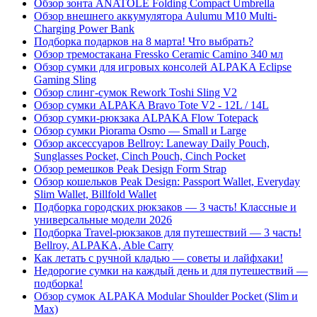
Обзор зонта ANATOLE Folding Compact Umbrella
Обзор внешнего аккумулятора Aulumu M10 Multi-
Charging Power Bank
Подборка подарков на 8 марта! Что выбрать?
Обзор тремостакана Fressko Ceramic Camino 340 мл
Обзор сумки для игровых консолей ALPAKA Eclipse
Gaming Sling
Обзор слинг-сумок Rework Toshi Sling V2
Обзор сумки ALPAKA Bravo Tote V2 - 12L / 14L
Обзор сумки-рюкзака ALPAKA Flow Totepack
Обзор сумки Piorama Osmo — Small и Large
Обзор аксессуаров Bellroy: Laneway Daily Pouch,
Sunglasses Pocket, Cinch Pouch, Cinch Pocket
Обзор ремешков Peak Design Form Strap
Обзор кошельков Peak Design: Passport Wallet, Everyday
Slim Wallet, Billfold Wallet
Подборка городских рюкзаков — 3 часть! Классные и
универсальные модели 2026
Подборка Travel-рюкзаков для путешествий — 3 часть!
Bellroy, ALPAKA, Able Carry
Как летать с ручной кладью — советы и лайфхаки!
Недорогие сумки на каждый день и для путешествий —
подборка!
Обзор сумок ALPAKA Modular Shoulder Pocket (Slim и
Max)