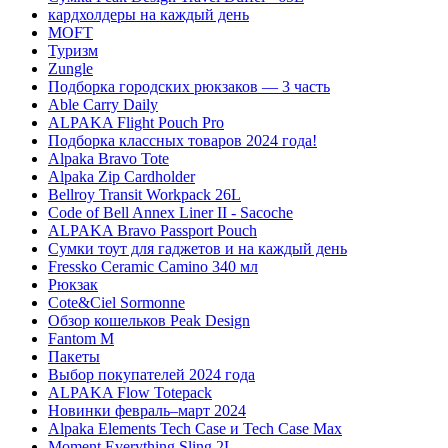
кардхолдеры на каждый день
MOFT
Туризм
Zungle
Подборка городских рюкзаков — 3 часть
Able Carry Daily
ALPAKA Flight Pouch Pro
Подборка классных товаров 2024 года!
Alpaka Bravo Tote
Alpaka Zip Cardholder
Bellroy Transit Workpack 26L
Code of Bell Annex Liner II - Sacoche
ALPAKA Bravo Passport Pouch
Сумки тоут для гаджетов и на каждый день
Fressko Ceramic Camino 340 мл
Рюкзак
Cote&Ciel Sormonne
Обзор кошельков Peak Design
Fantom M
Пакеты
Выбор покупателей 2024 года
ALPAKA Flow Totepack
Новинки февраль–март 2024
Alpaka Elements Tech Case и Tech Case Max
Moment Everything Sling 2L