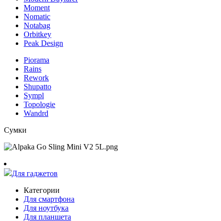
Moment
Nomatic
Notabag
Orbitkey
Peak Design
Piorama
Rains
Rework
Shupatto
Sympl
Topologie
Wandrd
Сумки
Для гаджетов
Категории
Для смартфона
Для ноутбука
Для планшета