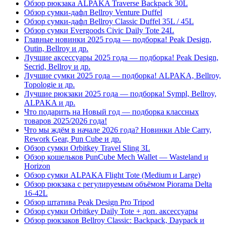
Обзор рюкзака ALPAKA Traverse Backpack 30L
Обзор сумки-дафл Bellroy Venture Duffel
Обзор сумки-дафл Bellroy Classic Duffel 35L / 45L
Обзор сумки Evergoods Civic Daily Tote 24L
Главные новинки 2025 года — подборка! Peak Design,
Outin, Bellroy и др.
Лучшие аксессуары 2025 года — подборка! Peak Design,
Secrid, Bellroy и др.
Лучшие сумки 2025 года — подборка! ALPAKA, Bellroy,
Topologie и др.
Лучшие рюкзаки 2025 года — подборка! Sympl, Bellroy,
ALPAKA и др.
Что подарить на Новый год — подборка классных
товаров 2025/2026 года!
Что мы ждём в начале 2026 года? Новинки Able Carry,
Rework Gear, Pun Cube и др.
Обзор сумки Orbitkey Travel Sling 3L
Обзор кошельков PunCube Mech Wallet — Wasteland и
Horizon
Обзор сумки ALPAKA Flight Tote (Medium и Large)
Обзор рюкзака с регулируемым объёмом Piorama Delta
16-42L
Обзор штатива Peak Design Pro Tripod
Обзор сумки Orbitkey Daily Tote + доп. аксессуары
Обзор рюкзаков Bellroy Classic: Backpack, Daypack и