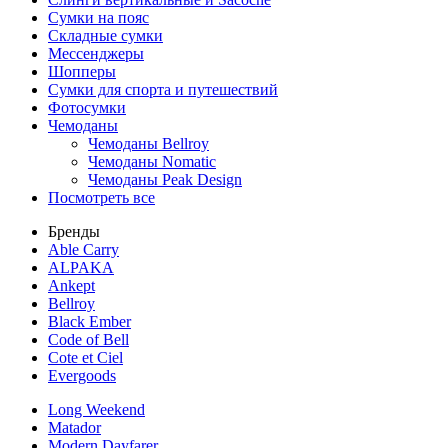
Сумки на пояс
Складные сумки
Мессенджеры
Шопперы
Сумки для спорта и путешествий
Фотосумки
Чемоданы
Чемоданы Bellroy
Чемоданы Nomatic
Чемоданы Peak Design
Посмотреть все
Бренды
Able Carry
ALPAKA
Ankept
Bellroy
Black Ember
Code of Bell
Cote et Ciel
Evergoods
Long Weekend
Matador
Modern Dayfarer