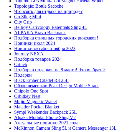
Aulumu G03 Multi-Tool Magnetic Metal Wallet
Topologie: Bottle Sacoche
Что взять для отдыха на природе?
Go Sling Mini
City Grip
Bellroy Carryology Essentials Sling 4L
ALPAKA Bravo Backpack
Подборка стильных городских рюкзаков!
Новинки июля 2024
Новинки октября-ноября 2023
Journey NEXA
Подборка товаров 2024
Ortlieb
Подборка подарков на 8 марта! Что выбрать?
Подарки
Black Ember Citadel R3 25L
Обзор ремешков Peak Design Mobile Straps
Chipolo One Spot
Orbitkey Nest
Mujjo Magnetic Wallet
Matador Pocket Blanket
Sympl Weekender Backpack 25L
Alpaka Modular Phone Sling V2
Актуальные новинки 2021 года
McKinnon Camera Sling 5L и Camera Messenger 13L