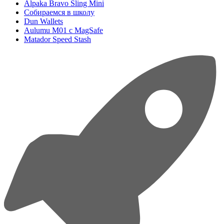
Alpaka Bravo Sling Mini
Собираемся в школу
Dun Wallets
Aulumu M01 с MagSafe
Matador Speed Stash