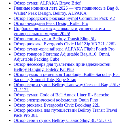
Обзор сумки ALPAKA Bravo Brief
Главные новинки лета 2025 — что появилось в Bag &
Wallet? Peak Design, Bellroy, ALPAKA
Обзор городского рюкзака Sympl Commuter Pack V2
Обзор чемодана Peak Design Roller Pro
Подборка рюкзаков для школы и университета —
универсальные модели 2025!
Обзор слинг-сумки Bellroy Transit Sling 5L
Обзор рюкзака Evergoods Civic Half Zip V3 22L / 26L
Обзор сумки-органайзера ALPAKA Flight Pouch Pro
Обзор товаров Piorama: Adjustable Bag A10, Omni,
Adjustable Packing Cube
Обзор несессера для туалетных принадлежностей
Bellroy Hanging Toiletry Kit Plus
Обзор сумок и ремешков Topologie: Bottle Sacoche, Flat
Sacoche, Summit Tote, Rope Strap
Обзор серии сумок Bellroy Laneway Crescent Bag 2.5L /
7L / 12L
Обзор сумки Code of Bell Annex Liner II - Sacoche
Обзор электрической кофемолки Outin Fino
Обзор рюкзака Evergoods Civic Bookbag 22L
Обзор рюкзака для путешествий Bellroy Transit Travel
Pack Pro 38L
Обзор серии сумок Bellroy Classic Sling 3L / 5L / 7L