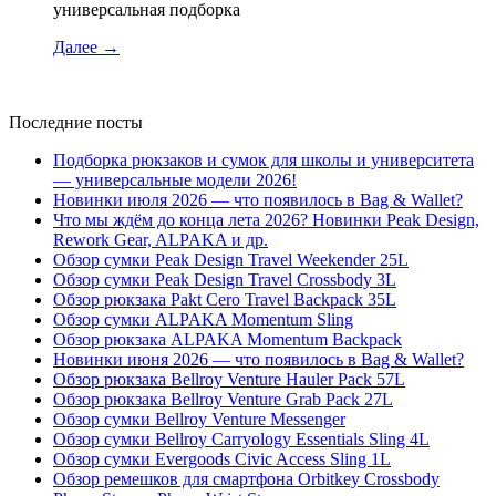
универсальная подборка
Далее
→
Последние посты
Подборка рюкзаков и сумок для школы и университета
— универсальные модели 2026!
Новинки июля 2026 — что появилось в Bag & Wallet?
Что мы ждём до конца лета 2026? Новинки Peak Design,
Rework Gear, ALPAKA и др.
Обзор сумки Peak Design Travel Weekender 25L
Обзор сумки Peak Design Travel Crossbody 3L
Обзор рюкзака Pakt Cero Travel Backpack 35L
Обзор сумки ALPAKA Momentum Sling
Обзор рюкзака ALPAKA Momentum Backpack
Новинки июня 2026 — что появилось в Bag & Wallet?
Обзор рюкзака Bellroy Venture Hauler Pack 57L
Обзор рюкзака Bellroy Venture Grab Pack 27L
Обзор сумки Bellroy Venture Messenger
Обзор сумки Bellroy Carryology Essentials Sling 4L
Обзор сумки Evergoods Civic Access Sling 1L
Обзор ремешков для смартфона Orbitkey Crossbody