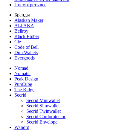
Посмотреть все
Бренды
Alaskan Maker
ALPAKA
Bellroy
Black Ember
Cle
Code of Bell
Dun Wallets
Evergoods
Nomad
Nomatic
Peak Design
PunCube
The Ridge
Secrid
Secrid Miniwallet
Secrid Slimwallet
Secrid Twinwallet
Secrid Cardprotector
Secrid Envelope
Wandrd