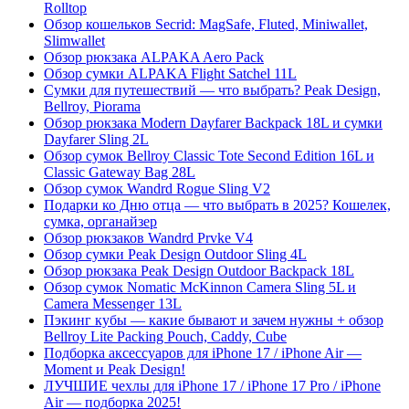
Rolltop
Обзор кошельков Secrid: MagSafe, Fluted, Miniwallet,
Slimwallet
Обзор рюкзака ALPAKA Aero Pack
Обзор сумки ALPAKA Flight Satchel 11L
Сумки для путешествий — что выбрать? Peak Design,
Bellroy, Piorama
Обзор рюкзака Modern Dayfarer Backpack 18L и сумки
Dayfarer Sling 2L
Обзор сумок Bellroy Classic Tote Second Edition 16L и
Classic Gateway Bag 28L
Обзор сумок Wandrd Rogue Sling V2
Подарки ко Дню отца — что выбрать в 2025? Кошелек,
сумка, органайзер
Обзор рюкзаков Wandrd Prvke V4
Обзор сумки Peak Design Outdoor Sling 4L
Обзор рюкзака Peak Design Outdoor Backpack 18L
Обзор сумок Nomatic McKinnon Camera Sling 5L и
Camera Messenger 13L
Пэкинг кубы — какие бывают и зачем нужны + обзор
Bellroy Lite Packing Pouch, Caddy, Cube
Подборка аксессуаров для iPhone 17 / iPhone Air —
Moment и Peak Design!
ЛУЧШИЕ чехлы для iPhone 17 / iPhone 17 Pro / iPhone
Air — подборка 2025!