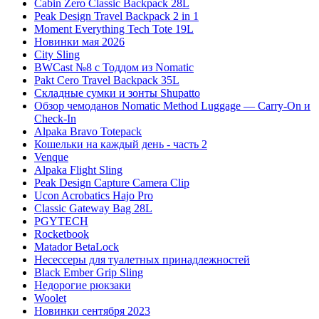
Cabin Zero Classic Backpack 28L
Peak Design Travel Backpack 2 in 1
Moment Everything Tech Tote 19L
Новинки мая 2026
City Sling
BWCast №8 с Тоддом из Nomatic
Pakt Cero Travel Backpack 35L
Складные сумки и зонты Shupatto
Обзор чемоданов Nomatic Method Luggage — Carry-On и
Check-In
Alpaka Bravo Totepack
Кошельки на каждый день - часть 2
Venque
Alpaka Flight Sling
Peak Design Capture Camera Clip
Ucon Acrobatics Hajo Pro
Classic Gateway Bag 28L
PGYTECH
Rocketbook
Matador BetaLock
Несессеры для туалетных принадлежностей
Black Ember Grip Sling
Недорогие рюкзаки
Woolet
Новинки сентября 2023