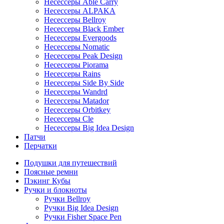
Несессеры Able Carry
Несессеры ALPAKA
Несессеры Bellroy
Несессеры Black Ember
Несессеры Evergoods
Несессеры Nomatic
Несессеры Peak Design
Несессеры Piorama
Несессеры Rains
Несессеры Side By Side
Несессеры Wandrd
Несессеры Matador
Несессеры Orbitkey
Несессеры Cle
Несессеры Big Idea Design
Патчи
Перчатки
Подушки для путешествий
Поясные ремни
Пэкинг Кубы
Ручки и блокноты
Ручки Bellroy
Ручки Big Idea Design
Ручки Fisher Space Pen