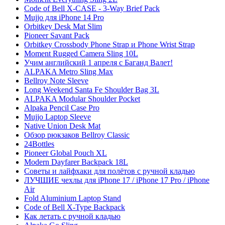
Code of Bell X-CASE - 3-Way Brief Pack
Mujjo для iPhone 14 Pro
Orbitkey Desk Mat Slim
Pioneer Savant Pack
Orbitkey Crossbody Phone Strap и Phone Wrist Strap
Moment Rugged Camera Sling 10L
Учим английский 1 апреля с Баганд Валет!
ALPAKA Metro Sling Max
Bellroy Note Sleeve
Long Weekend Santa Fe Shoulder Bag 3L
ALPAKA Modular Shoulder Pocket
Alpaka Pencil Case Pro
Mujjo Laptop Sleeve
Native Union Desk Mat
Обзор рюкзаков Bellroy Classic
24Bottles
Pioneer Global Pouch XL
Modern Dayfarer Backpack 18L
Советы и лайфхаки для полётов с ручной кладью
ЛУЧШИЕ чехлы для iPhone 17 / iPhone 17 Pro / iPhone
Air
Fold Aluminium Laptop Stand
Code of Bell X-Type Backpack
Как летать с ручной кладью