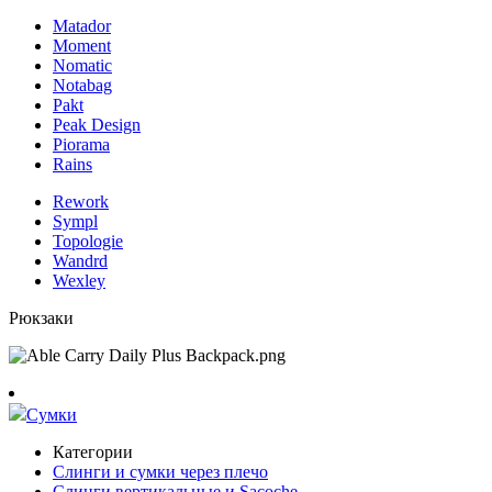
Matador
Moment
Nomatic
Notabag
Pakt
Peak Design
Piorama
Rains
Rework
Sympl
Topologie
Wandrd
Wexley
Рюкзаки
Сумки
Категории
Слинги и сумки через плечо
Слинги вертикальные и Sacoche