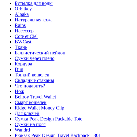
Бутылка для воды
Orbitkey
Alpaka
Натуральная кожа
Rains
Несессер
Cote et Ciel
BWCast
Ткань
Баллистический нейлон
Сумки через плечо
Кордура
Dun
Тонкий кошелек
Складные стаканы
Что подарить?
Нож
Bellroy Travel Wallet
Смарт кошелек
Ridge Wallet Money Clip
Для ключей
Сумка Peak Design Packable Tote
Сумки на пояс
Wandrd
Рюкзак Peak Design Travel Backpack - 30L