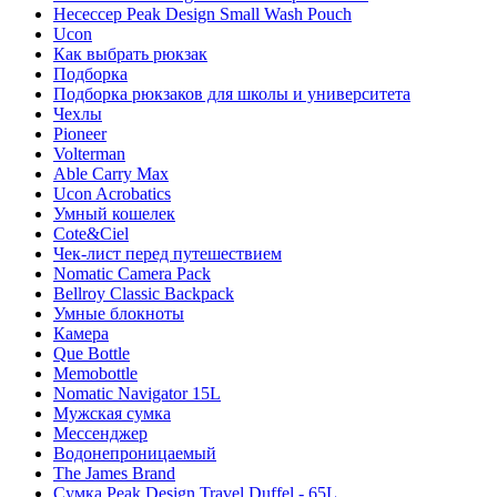
Несессер Peak Design Small Wash Pouch
Ucon
Как выбрать рюкзак
Подборка
Подборка рюкзаков для школы и университета
Чехлы
Pioneer
Volterman
Able Carry Max
Ucon Acrobatics
Умный кошелек
Cote&Ciel
Чек-лист перед путешествием
Nomatic Camera Pack
Bellroy Classic Backpack
Умные блокноты
Камера
Que Bottle
Memobottle
Nomatic Navigator 15L
Мужская сумка
Мессенджер
Водонепроницаемый
The James Brand
Сумка Peak Design Travel Duffel - 65L