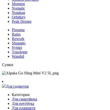
Moment
Nomatic
Notabag
Orbitkey
Peak Design
Piorama
Rains
Rework
Shupatto
Sympl
Topologie
Wandrd
Сумки
Для гаджетов
Категории
Для смартфона
Для ноутбука
Для планшета