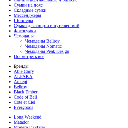
Сумки на пояс
Складные сумки
Мессенджеры
Шопперы
Сумки для спорта и путешествий
Фотосумки
Чемоданы
Чемоданы Bellroy
Чемоданы Nomatic
Чемоданы Peak Design
Посмотреть все
Бренды
Able Carry
ALPAKA
Ankept
Bellroy
Black Ember
Code of Bell
Cote et Ciel
Evergoods
Long Weekend
Matador
Modern Dayfarer