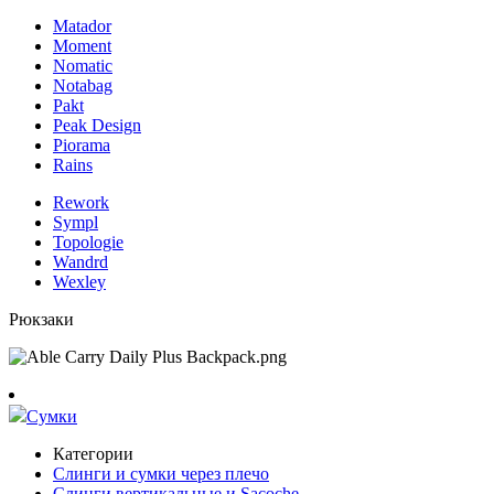
Matador
Moment
Nomatic
Notabag
Pakt
Peak Design
Piorama
Rains
Rework
Sympl
Topologie
Wandrd
Wexley
Рюкзаки
Сумки
Категории
Слинги и сумки через плечо
Слинги вертикальные и Sacoche