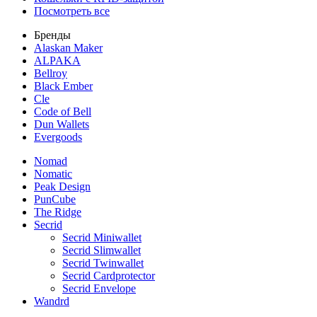
Посмотреть все
Бренды
Alaskan Maker
ALPAKA
Bellroy
Black Ember
Cle
Code of Bell
Dun Wallets
Evergoods
Nomad
Nomatic
Peak Design
PunCube
The Ridge
Secrid
Secrid Miniwallet
Secrid Slimwallet
Secrid Twinwallet
Secrid Cardprotector
Secrid Envelope
Wandrd