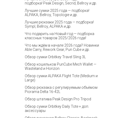
подборка! Peak Design, Secrid, Bellroy и др.
Лучшие сумки 2025 года — подборка!
ALPAKA, Bellroy, Topologie и др.
Лучшие рюкзаки 2025 года — подборка!
Sympl, Bellroy, ALPAKA и др.
Что подарить на Новый год — подборка
классных товаров 2025/2026 года!
Что мы ждём в начале 2026 года? Новинки
Able Carry, Rework Gear, Pun Cube и др.
Обзор сумки Orbitkey Travel Sling 3L
Обзор кошельков PunCube Mech Wallet —
Wasteland и Horizon
Обзор сумки ALPAKA Flight Tote (Medium и
Large)
Обзор рюкзака с регулируемым объёмом
Piorama Delta 16-42L
Обзор штатива Peak Design Pro Tripod
Обзор сумки Orbitkey Daily Tote + доп.
аксессуары