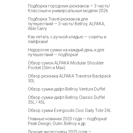
Подборка городских рюкзаков — 3 часть!
Классные и универсальные модели 2026
Подборка Travel-рюкзаков для
путешествий — 3 часть! Bellroy, ALPAKA,
Able Carry
Как летать с ручной кладью — советы и
лайфхаки!
Недорогие сумки на каждый день и для
путешествий — подборка!
Обзор сумок ALPAKA Modular Shoulder
Pocket (Slim и Max)
Обзор рюкзака ALPAKA Traverse Backpack
30L
Обзор сумки-дафл Bellroy Venture Duffel
Обзор сумки-дафл Bellroy Classic Duffel
35L / 45L
Обзор сумки Evergoods Civic Daily Tote 24L
Главные новинки 2025 года — подборка!
Peak Design, Outin, Bellroy и др.
Лучшие аксессуары 2025 года —