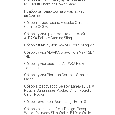
Обзор внешнего аккумулятора Aulumu
M10 Multi-Charging Power Bank
Подборка подарков на 8 марта! Что
выбрать?
Обзор тремостакана Fressko Ceramic
Camino 340 мл
Обзор сумки для игровых консолей
ALPAKA Eclipse Gaming Sling
Обзор слинг-сумок Rework Toshi Sling V2
Обзор сумки ALPAKA Bravo Tote V2 - 12L /
14L
Обзор сумки-рюкзака ALPAKA Flow
Totepack
Обзор сумки Piorama Osmo — Small и
Large
Обзор аксессуаров Bellroy: Laneway Daily
Pouch, Sunglasses Pocket, Cinch Pouch,
Cinch Pocket
Обзор ремешков Peak Design Form Strap
Обзор кошельков Peak Design: Passport
Wallet, Everyday Slim Wallet, Billfold Wallet