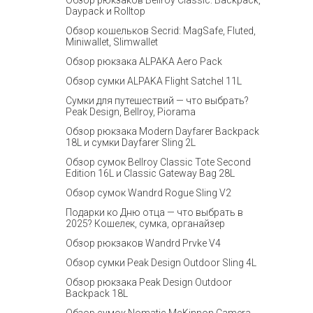
Обзор рюкзаков Bellroy Classic: Backpack,
Daypack и Rolltop
Обзор кошельков Secrid: MagSafe, Fluted,
Miniwallet, Slimwallet
Обзор рюкзака ALPAKA Aero Pack
Обзор сумки ALPAKA Flight Satchel 11L
Сумки для путешествий — что выбрать?
Peak Design, Bellroy, Piorama
Обзор рюкзака Modern Dayfarer Backpack
18L и сумки Dayfarer Sling 2L
Обзор сумок Bellroy Classic Tote Second
Edition 16L и Classic Gateway Bag 28L
Обзор сумок Wandrd Rogue Sling V2
Подарки ко Дню отца — что выбрать в
2025? Кошелек, сумка, органайзер
Обзор рюкзаков Wandrd Prvke V4
Обзор сумки Peak Design Outdoor Sling 4L
Обзор рюкзака Peak Design Outdoor
Backpack 18L