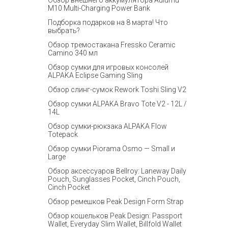
Обзор внешнего аккумулятора Aulumu
M10 Multi-Charging Power Bank
Подборка подарков на 8 марта! Что
выбрать?
Обзор тремостакана Fressko Ceramic
Camino 340 мл
Обзор сумки для игровых консолей
ALPAKA Eclipse Gaming Sling
Обзор слинг-сумок Rework Toshi Sling V2
Обзор сумки ALPAKA Bravo Tote V2 - 12L /
14L
Обзор сумки-рюкзака ALPAKA Flow
Totepack
Обзор сумки Piorama Osmo — Small и
Large
Обзор аксессуаров Bellroy: Laneway Daily
Pouch, Sunglasses Pocket, Cinch Pouch,
Cinch Pocket
Обзор ремешков Peak Design Form Strap
Обзор кошельков Peak Design: Passport
Wallet, Everyday Slim Wallet, Billfold Wallet