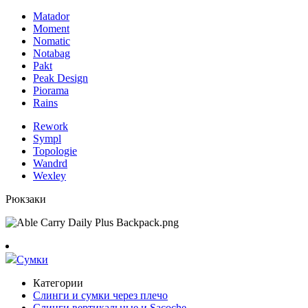
Matador
Moment
Nomatic
Notabag
Pakt
Peak Design
Piorama
Rains
Rework
Sympl
Topologie
Wandrd
Wexley
Рюкзаки
Сумки
Категории
Слинги и сумки через плечо
Слинги вертикальные и Sacoche