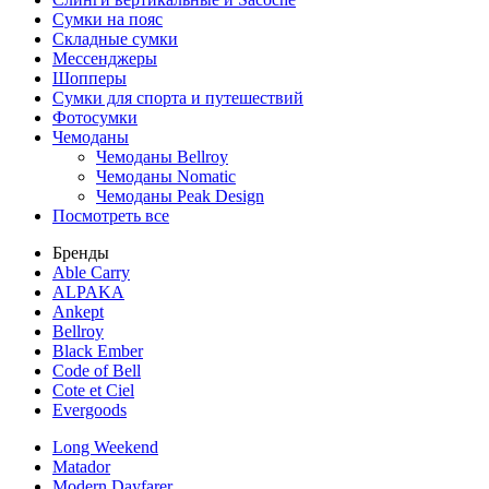
Сумки на пояс
Складные сумки
Мессенджеры
Шопперы
Сумки для спорта и путешествий
Фотосумки
Чемоданы
Чемоданы Bellroy
Чемоданы Nomatic
Чемоданы Peak Design
Посмотреть все
Бренды
Able Carry
ALPAKA
Ankept
Bellroy
Black Ember
Code of Bell
Cote et Ciel
Evergoods
Long Weekend
Matador
Modern Dayfarer