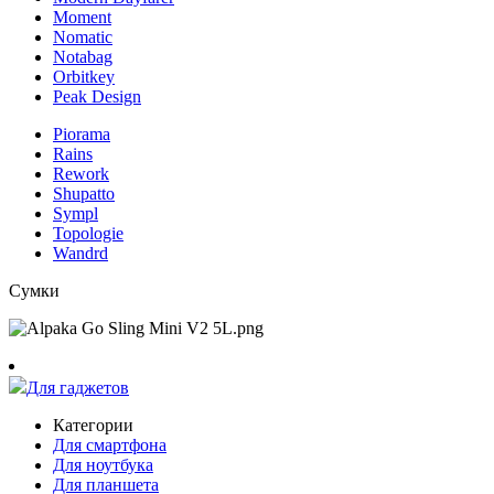
Moment
Nomatic
Notabag
Orbitkey
Peak Design
Piorama
Rains
Rework
Shupatto
Sympl
Topologie
Wandrd
Сумки
Для гаджетов
Категории
Для смартфона
Для ноутбука
Для планшета