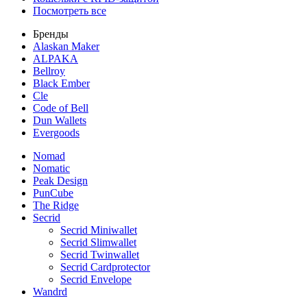
Посмотреть все
Бренды
Alaskan Maker
ALPAKA
Bellroy
Black Ember
Cle
Code of Bell
Dun Wallets
Evergoods
Nomad
Nomatic
Peak Design
PunCube
The Ridge
Secrid
Secrid Miniwallet
Secrid Slimwallet
Secrid Twinwallet
Secrid Cardprotector
Secrid Envelope
Wandrd