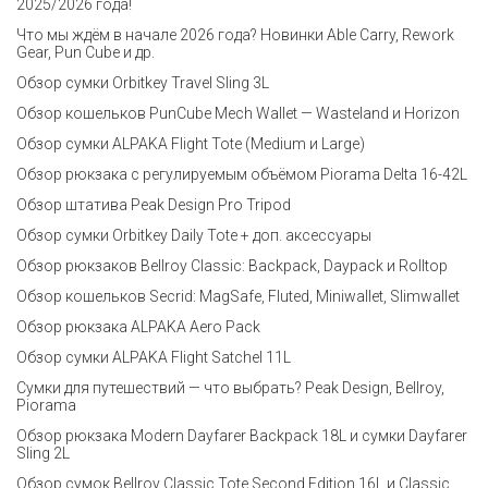
2025/2026 года!
Что мы ждём в начале 2026 года? Новинки Able Carry, Rework
Gear, Pun Cube и др.
Обзор сумки Orbitkey Travel Sling 3L
Обзор кошельков PunCube Mech Wallet — Wasteland и Horizon
Обзор сумки ALPAKA Flight Tote (Medium и Large)
Обзор рюкзака с регулируемым объёмом Piorama Delta 16-42L
Обзор штатива Peak Design Pro Tripod
Обзор сумки Orbitkey Daily Tote + доп. аксессуары
Обзор рюкзаков Bellroy Classic: Backpack, Daypack и Rolltop
Обзор кошельков Secrid: MagSafe, Fluted, Miniwallet, Slimwallet
Обзор рюкзака ALPAKA Aero Pack
Обзор сумки ALPAKA Flight Satchel 11L
Сумки для путешествий — что выбрать? Peak Design, Bellroy,
Piorama
Обзор рюкзака Modern Dayfarer Backpack 18L и сумки Dayfarer
Sling 2L
Обзор сумок Bellroy Classic Tote Second Edition 16L и Classic