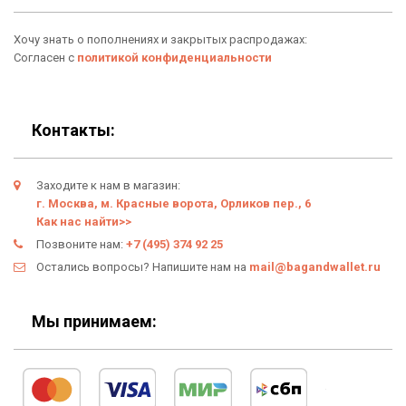
Аксессуары
О нас
Хочу знать о пополнениях и закрытых распродажах:
Новинки
Отзывы о Bag & Wallet
Согласен с
политикой конфиденциальности
Популярные товары
Блог
Подарки
Гарантия
Контакты:
Условия возврата
Заходите к нам в магазин:
Оферта
г. Москва, м. Красные ворота, Орликов пер., 6
Как нас найти>>
Политика конфиденциальности
Позвоните нам:
+7 (495) 374 92 25
Остались вопросы? Напишите нам на
mail@bagandwallet.ru
Личный кабинет
Мы принимаем: