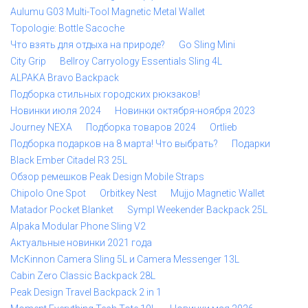
Aulumu G03 Multi-Tool Magnetic Metal Wallet
Topologie: Bottle Sacoche
Что взять для отдыха на природе?
Go Sling Mini
City Grip
Bellroy Carryology Essentials Sling 4L
ALPAKA Bravo Backpack
Подборка стильных городских рюкзаков!
Новинки июля 2024
Новинки октября-ноября 2023
Journey NEXA
Подборка товаров 2024
Ortlieb
Подборка подарков на 8 марта! Что выбрать?
Подарки
Black Ember Citadel R3 25L
Обзор ремешков Peak Design Mobile Straps
Chipolo One Spot
Orbitkey Nest
Mujjo Magnetic Wallet
Matador Pocket Blanket
Sympl Weekender Backpack 25L
Alpaka Modular Phone Sling V2
Актуальные новинки 2021 года
McKinnon Camera Sling 5L и Camera Messenger 13L
Cabin Zero Classic Backpack 28L
Peak Design Travel Backpack 2 in 1