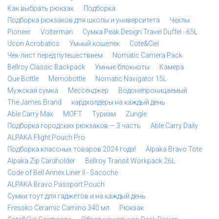
Как выбрать рюкзак
Подборка
Подборка рюкзаков для школы и университета
Чехлы
Pioneer
Volterman
Сумка Peak Design Travel Duffel - 65L
Ucon Acrobatics
Умный кошелек
Cote&Ciel
Чек-лист перед путешествием
Nomatic Camera Pack
Bellroy Classic Backpack
Умные блокноты
Камера
Que Bottle
Memobottle
Nomatic Navigator 15L
Мужская сумка
Мессенджер
Водонепроницаемый
The James Brand
кардхолдеры на каждый день
Able Carry Max
MOFT
Туризм
Zungle
Подборка городских рюкзаков — 3 часть
Able Carry Daily
ALPAKA Flight Pouch Pro
Подборка классных товаров 2024 года!
Alpaka Bravo Tote
Alpaka Zip Cardholder
Bellroy Transit Workpack 26L
Code of Bell Annex Liner II - Sacoche
ALPAKA Bravo Passport Pouch
Сумки тоут для гаджетов и на каждый день
Fressko Ceramic Camino 340 мл
Рюкзак