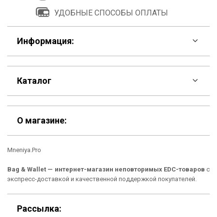
УДОБНЫЕ СПОСОБЫ ОПЛАТЫ
Информация:
F.A.Q
Каталог
Контакты
Скидки
Шоурум
О магазине:
Кошельки
Материалы
Mneniya.Pro
Рюкзаки
Способы оплаты
Bag & Wallet — интернет-магазин неповторимых EDC-товаров
с
Сумки
Подарочные сертификаты
экспресс-доставкой и качественной поддержкой покупателей.
Для гаджетов
Доставка
Рассылка: