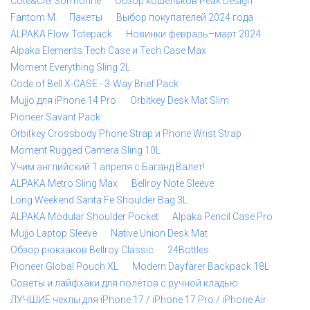
Cote&Ciel Sormonne
Обзор кошельков Peak Design
Fantom M
Пакеты
Выбор покупателей 2024 года
ALPAKA Flow Totepack
Новинки февраль–март 2024
Alpaka Elements Tech Case и Tech Case Max
Moment Everything Sling 2L
Code of Bell X-CASE - 3-Way Brief Pack
Mujjo для iPhone 14 Pro
Orbitkey Desk Mat Slim
Pioneer Savant Pack
Orbitkey Crossbody Phone Strap и Phone Wrist Strap
Moment Rugged Camera Sling 10L
Учим английский 1 апреля с Баганд Валет!
ALPAKA Metro Sling Max
Bellroy Note Sleeve
Long Weekend Santa Fe Shoulder Bag 3L
ALPAKA Modular Shoulder Pocket
Alpaka Pencil Case Pro
Mujjo Laptop Sleeve
Native Union Desk Mat
Обзор рюкзаков Bellroy Classic
24Bottles
Pioneer Global Pouch XL
Modern Dayfarer Backpack 18L
Советы и лайфхаки для полётов с ручной кладью
ЛУЧШИЕ чехлы для iPhone 17 / iPhone 17 Pro / iPhone Air