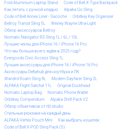
Fold Aluminium Laptop Stand
Code of Bell X-Type Backpack
Как летать с ручной кладью
Alpaka Go Sling
Code of Bell Annex Liner - Sacoche
Orbitkey Key Organiser
Bellroy Transit Sling 5L
Wexley Wayne Ultra-Light
Обзор аксессуаров Bellroy
Nomatic Navigator RS Sling 1L / 6L / 10L
Лучшие чехлы для iPhone 16 / iPhone 16 Pro
Что мы больше всего ждём в 2025 году?
Evergoods Civic Access Sling 1L
Лучшие аксессуары для iPhone 16 / iPhone 16 Pro
Аксессуары Deltahub для ноутбука и ПК
Wandrd Roam Sling 9L
Modern Dayfarer Sling 2L
ALPAKA Flight Satchel 11L
Original Duckhead
Nomatic Laptop Bag
Nomatic Phone Wallet
Orbitkey Compendium
Alpaka Shift Pack V2
Обзор объективов от rbl.studio
Стильные рюкзаки на каждый день
ALPAKA Vertex Pouch Mini
Как выбрать кошелек
Code of Bell X-POD Sling Pack (S)