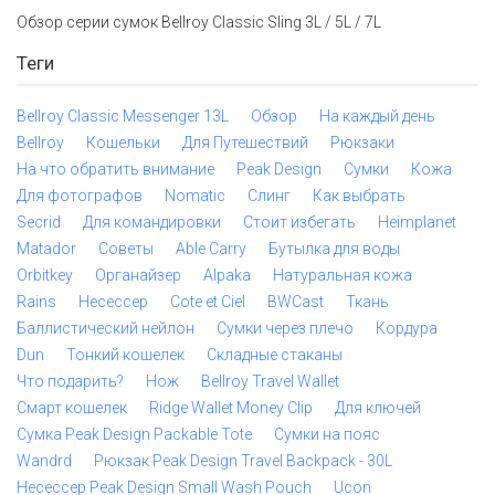
Обзор серии сумок Bellroy Classic Sling 3L / 5L / 7L
Теги
Bellroy Classic Messenger 13L
Обзор
На каждый день
Bellroy
Кошельки
Для Путешествий
Рюкзаки
На что обратить внимание
Peak Design
Сумки
Кожа
Для фотографов
Nomatic
Слинг
Как выбрать
Secrid
Для командировки
Стоит избегать
Heimplanet
Matador
Советы
Able Carry
Бутылка для воды
Orbitkey
Органайзер
Alpaka
Натуральная кожа
Rains
Несессер
Cote et Ciel
BWCast
Ткань
Баллистический нейлон
Сумки через плечо
Кордура
Dun
Тонкий кошелек
Складные стаканы
Что подарить?
Нож
Bellroy Travel Wallet
Смарт кошелек
Ridge Wallet Money Clip
Для ключей
Сумка Peak Design Packable Tote
Сумки на пояс
Wandrd
Рюкзак Peak Design Travel Backpack - 30L
Несессер Peak Design Small Wash Pouch
Ucon