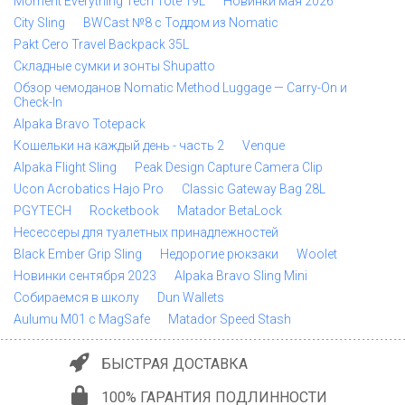
Moment Everything Tech Tote 19L
Новинки мая 2026
City Sling
BWCast №8 с Тоддом из Nomatic
Pakt Cero Travel Backpack 35L
Складные сумки и зонты Shupatto
Обзор чемоданов Nomatic Method Luggage — Carry-On и
Check-In
Alpaka Bravo Totepack
Кошельки на каждый день - часть 2
Venque
Alpaka Flight Sling
Peak Design Capture Camera Clip
Ucon Acrobatics Hajo Pro
Classic Gateway Bag 28L
PGYTECH
Rocketbook
Matador BetaLock
Несессеры для туалетных принадлежностей
Black Ember Grip Sling
Недорогие рюкзаки
Woolet
Новинки сентября 2023
Alpaka Bravo Sling Mini
Собираемся в школу
Dun Wallets
Aulumu M01 с MagSafe
Matador Speed Stash
БЫСТРАЯ ДОСТАВКА
100% ГАРАНТИЯ ПОДЛИННОСТИ