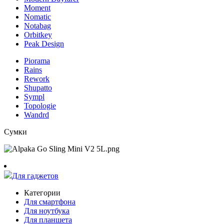
Moment
Nomatic
Notabag
Orbitkey
Peak Design
Piorama
Rains
Rework
Shupatto
Sympl
Topologie
Wandrd
Сумки
Для гаджетов
Категории
Для смартфона
Для ноутбука
Для планшета