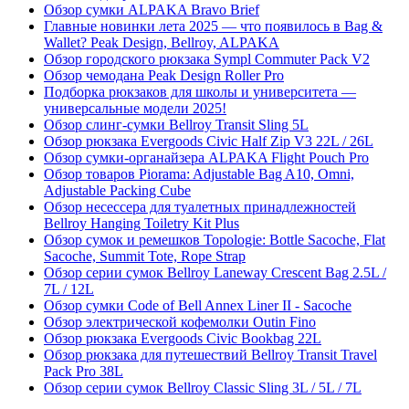
Обзор сумки ALPAKA Bravo Brief
Главные новинки лета 2025 — что появилось в Bag &
Wallet? Peak Design, Bellroy, ALPAKA
Обзор городского рюкзака Sympl Commuter Pack V2
Обзор чемодана Peak Design Roller Pro
Подборка рюкзаков для школы и университета —
универсальные модели 2025!
Обзор слинг-сумки Bellroy Transit Sling 5L
Обзор рюкзака Evergoods Civic Half Zip V3 22L / 26L
Обзор сумки-органайзера ALPAKA Flight Pouch Pro
Обзор товаров Piorama: Adjustable Bag A10, Omni,
Adjustable Packing Cube
Обзор несессера для туалетных принадлежностей
Bellroy Hanging Toiletry Kit Plus
Обзор сумок и ремешков Topologie: Bottle Sacoche, Flat
Sacoche, Summit Tote, Rope Strap
Обзор серии сумок Bellroy Laneway Crescent Bag 2.5L /
7L / 12L
Обзор сумки Code of Bell Annex Liner II - Sacoche
Обзор электрической кофемолки Outin Fino
Обзор рюкзака Evergoods Civic Bookbag 22L
Обзор рюкзака для путешествий Bellroy Transit Travel
Pack Pro 38L
Обзор серии сумок Bellroy Classic Sling 3L / 5L / 7L