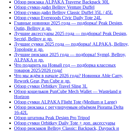
Обзор рюкзака ALPAKA Traverse Backpack 30L
Обзор сумки-дафл Bellroy Venture Duffel
Обзор сумки-дафл Bellroy Classic Duffel 35L / 45L
Обзор сумки Evergoods Civic Daily Tote 24L
Главные новинки 2025 года — подборка! Peak Design,
Outin, Bellroy и др.
Лучшие аксессуары 2025 года — подборка! Peak Design,
Secrid, Bellroy и др.
Лучшие сумки 2025 года — подборка! ALPAKA, Bellroy,
Topologie и др.
Лучшие рюкзаки 2025 года — подборка! Sympl, Bellroy,
ALPAKA и др.
Что подарить на Новый год — подборка классных
товаров 2025/2026 года!
Что мы ждём в начале 2026 года? Новинки Able Carry,
Rework Gear, Pun Cube и др.
Обзор сумки Orbitkey Travel Sling 3L
Обзор кошельков PunCube Mech Wallet — Wasteland и
Horizon
Обзор сумки ALPAKA Flight Tote (Medium и Large)
Обзор рюкзака с регулируемым объёмом Piorama Delta
16-42L
Обзор штатива Peak Design Pro Tripod
Обзор сумки Orbitkey Daily Tote + доп. аксессуары
Обзор рюкзаков Bellroy Classic: Backpack, Daypack и