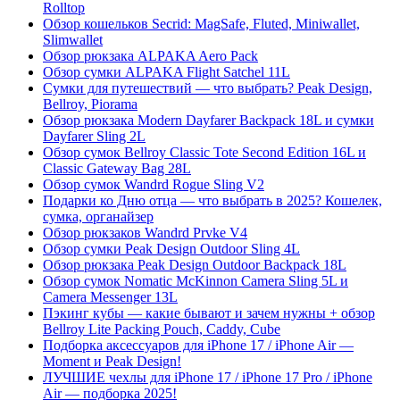
Rolltop
Обзор кошельков Secrid: MagSafe, Fluted, Miniwallet,
Slimwallet
Обзор рюкзака ALPAKA Aero Pack
Обзор сумки ALPAKA Flight Satchel 11L
Сумки для путешествий — что выбрать? Peak Design,
Bellroy, Piorama
Обзор рюкзака Modern Dayfarer Backpack 18L и сумки
Dayfarer Sling 2L
Обзор сумок Bellroy Classic Tote Second Edition 16L и
Classic Gateway Bag 28L
Обзор сумок Wandrd Rogue Sling V2
Подарки ко Дню отца — что выбрать в 2025? Кошелек,
сумка, органайзер
Обзор рюкзаков Wandrd Prvke V4
Обзор сумки Peak Design Outdoor Sling 4L
Обзор рюкзака Peak Design Outdoor Backpack 18L
Обзор сумок Nomatic McKinnon Camera Sling 5L и
Camera Messenger 13L
Пэкинг кубы — какие бывают и зачем нужны + обзор
Bellroy Lite Packing Pouch, Caddy, Cube
Подборка аксессуаров для iPhone 17 / iPhone Air —
Moment и Peak Design!
ЛУЧШИЕ чехлы для iPhone 17 / iPhone 17 Pro / iPhone
Air — подборка 2025!