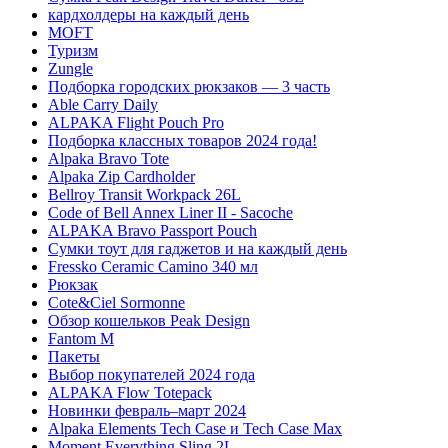
кардхолдеры на каждый день
MOFT
Туризм
Zungle
Подборка городских рюкзаков — 3 часть
Able Carry Daily
ALPAKA Flight Pouch Pro
Подборка классных товаров 2024 года!
Alpaka Bravo Tote
Alpaka Zip Cardholder
Bellroy Transit Workpack 26L
Code of Bell Annex Liner II - Sacoche
ALPAKA Bravo Passport Pouch
Сумки тоут для гаджетов и на каждый день
Fressko Ceramic Camino 340 мл
Рюкзак
Cote&Ciel Sormonne
Обзор кошельков Peak Design
Fantom M
Пакеты
Выбор покупателей 2024 года
ALPAKA Flow Totepack
Новинки февраль–март 2024
Alpaka Elements Tech Case и Tech Case Max
Moment Everything Sling 2L