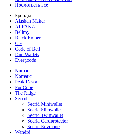
Посмотреть все
Бренды
Alaskan Maker
ALPAKA
Bellroy
Black Ember
Cle
Code of Bell
Dun Wallets
Evergoods
Nomad
Nomatic
Peak Design
PunCube
The Ridge
Secrid
Secrid Miniwallet
Secrid Slimwallet
Secrid Twinwallet
Secrid Cardprotector
Secrid Envelope
Wandrd