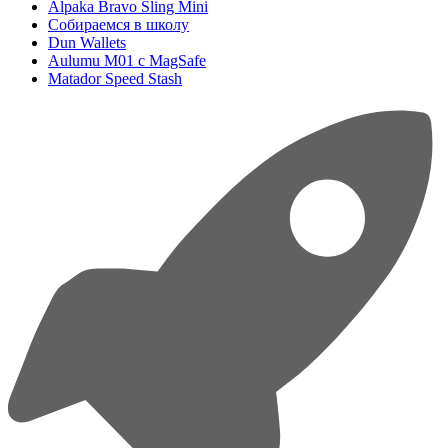
Alpaka Bravo Sling Mini
Собираемся в школу
Dun Wallets
Aulumu M01 с MagSafe
Matador Speed Stash