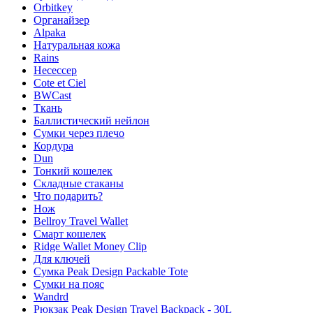
Orbitkey
Органайзер
Alpaka
Натуральная кожа
Rains
Несессер
Cote et Ciel
BWCast
Ткань
Баллистический нейлон
Сумки через плечо
Кордура
Dun
Тонкий кошелек
Складные стаканы
Что подарить?
Нож
Bellroy Travel Wallet
Смарт кошелек
Ridge Wallet Money Clip
Для ключей
Сумка Peak Design Packable Tote
Сумки на пояс
Wandrd
Рюкзак Peak Design Travel Backpack - 30L