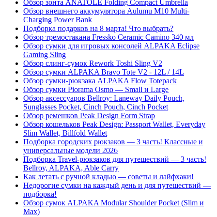
Обзор зонта ANATOLE Folding Compact Umbrella
Обзор внешнего аккумулятора Aulumu M10 Multi-
Charging Power Bank
Подборка подарков на 8 марта! Что выбрать?
Обзор тремостакана Fressko Ceramic Camino 340 мл
Обзор сумки для игровых консолей ALPAKA Eclipse
Gaming Sling
Обзор слинг-сумок Rework Toshi Sling V2
Обзор сумки ALPAKA Bravo Tote V2 - 12L / 14L
Обзор сумки-рюкзака ALPAKA Flow Totepack
Обзор сумки Piorama Osmo — Small и Large
Обзор аксессуаров Bellroy: Laneway Daily Pouch,
Sunglasses Pocket, Cinch Pouch, Cinch Pocket
Обзор ремешков Peak Design Form Strap
Обзор кошельков Peak Design: Passport Wallet, Everyday
Slim Wallet, Billfold Wallet
Подборка городских рюкзаков — 3 часть! Классные и
универсальные модели 2026
Подборка Travel-рюкзаков для путешествий — 3 часть!
Bellroy, ALPAKA, Able Carry
Как летать с ручной кладью — советы и лайфхаки!
Недорогие сумки на каждый день и для путешествий —
подборка!
Обзор сумок ALPAKA Modular Shoulder Pocket (Slim и
Max)