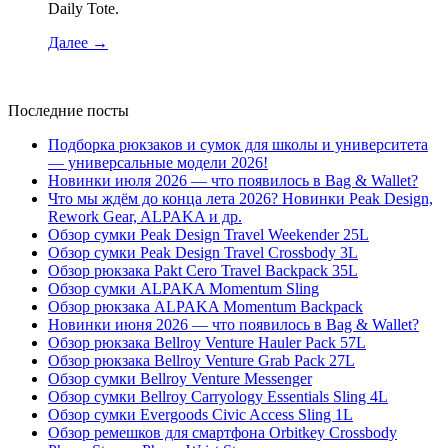
Daily Tote.
Далее
→
Последние посты
Подборка рюкзаков и сумок для школы и университета
— универсальные модели 2026!
Новинки июля 2026 — что появилось в Bag & Wallet?
Что мы ждём до конца лета 2026? Новинки Peak Design,
Rework Gear, ALPAKA и др.
Обзор сумки Peak Design Travel Weekender 25L
Обзор сумки Peak Design Travel Crossbody 3L
Обзор рюкзака Pakt Cero Travel Backpack 35L
Обзор сумки ALPAKA Momentum Sling
Обзор рюкзака ALPAKA Momentum Backpack
Новинки июня 2026 — что появилось в Bag & Wallet?
Обзор рюкзака Bellroy Venture Hauler Pack 57L
Обзор рюкзака Bellroy Venture Grab Pack 27L
Обзор сумки Bellroy Venture Messenger
Обзор сумки Bellroy Carryology Essentials Sling 4L
Обзор сумки Evergoods Civic Access Sling 1L
Обзор ремешков для смартфона Orbitkey Crossbody