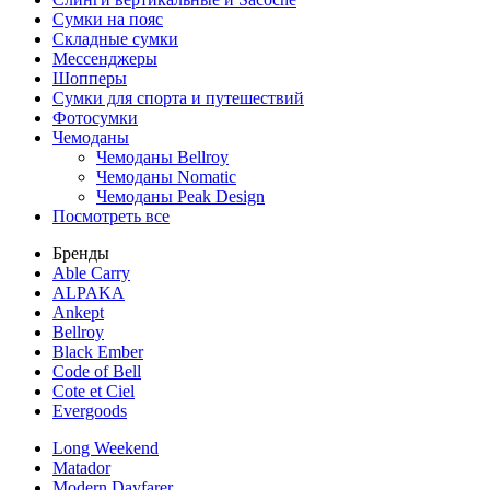
Сумки на пояс
Складные сумки
Мессенджеры
Шопперы
Сумки для спорта и путешествий
Фотосумки
Чемоданы
Чемоданы Bellroy
Чемоданы Nomatic
Чемоданы Peak Design
Посмотреть все
Бренды
Able Carry
ALPAKA
Ankept
Bellroy
Black Ember
Code of Bell
Cote et Ciel
Evergoods
Long Weekend
Matador
Modern Dayfarer