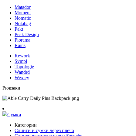
Matador
Moment
Nomatic
Notabag
Pakt
Peak Design
Piorama
Rains
Rework
Sympl
Topologie
Wandrd
Wexley
Рюкзаки
Сумки
Категории
Слинги и сумки через плечо
Слинги вертикальные и Sacoche