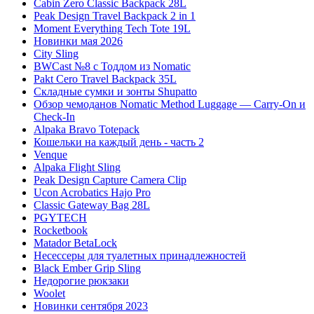
Cabin Zero Classic Backpack 28L
Peak Design Travel Backpack 2 in 1
Moment Everything Tech Tote 19L
Новинки мая 2026
City Sling
BWCast №8 с Тоддом из Nomatic
Pakt Cero Travel Backpack 35L
Складные сумки и зонты Shupatto
Обзор чемоданов Nomatic Method Luggage — Carry-On и
Check-In
Alpaka Bravo Totepack
Кошельки на каждый день - часть 2
Venque
Alpaka Flight Sling
Peak Design Capture Camera Clip
Ucon Acrobatics Hajo Pro
Classic Gateway Bag 28L
PGYTECH
Rocketbook
Matador BetaLock
Несессеры для туалетных принадлежностей
Black Ember Grip Sling
Недорогие рюкзаки
Woolet
Новинки сентября 2023