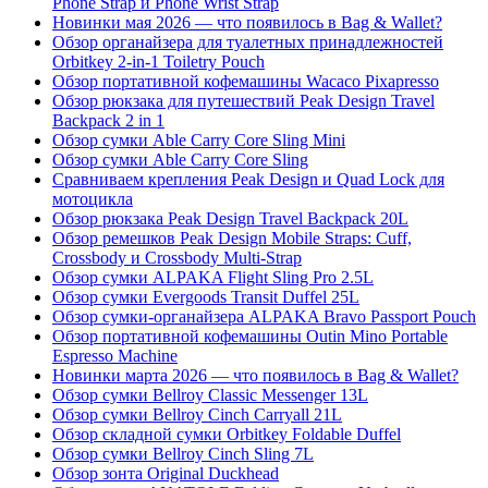
Phone Strap и Phone Wrist Strap
Новинки мая 2026 — что появилось в Bag & Wallet?
Обзор органайзера для туалетных принадлежностей
Orbitkey 2-in-1 Toiletry Pouch
Обзор портативной кофемашины Wacaco Pixapresso
Обзор рюкзака для путешествий Peak Design Travel
Backpack 2 in 1
Обзор сумки Able Carry Core Sling Mini
Обзор сумки Able Carry Core Sling
Сравниваем крепления Peak Design и Quad Lock для
мотоцикла
Обзор рюкзака Peak Design Travel Backpack 20L
Обзор ремешков Peak Design Mobile Straps: Cuff,
Crossbody и Crossbody Multi-Strap
Обзор сумки ALPAKA Flight Sling Pro 2.5L
Обзор сумки Evergoods Transit Duffel 25L
Обзор сумки-органайзера ALPAKA Bravo Passport Pouch
Обзор портативной кофемашины Outin Mino Portable
Espresso Machine
Новинки марта 2026 — что появилось в Bag & Wallet?
Обзор сумки Bellroy Classic Messenger 13L
Обзор сумки Bellroy Cinch Carryall 21L
Обзор складной сумки Orbitkey Foldable Duffel
Обзор сумки Bellroy Cinch Sling 7L
Обзор зонта Original Duckhead