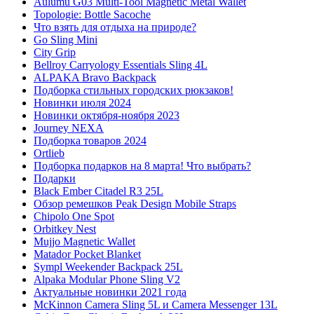
Aulumu G03 Multi-Tool Magnetic Metal Wallet
Topologie: Bottle Sacoche
Что взять для отдыха на природе?
Go Sling Mini
City Grip
Bellroy Carryology Essentials Sling 4L
ALPAKA Bravo Backpack
Подборка стильных городских рюкзаков!
Новинки июля 2024
Новинки октября-ноября 2023
Journey NEXA
Подборка товаров 2024
Ortlieb
Подборка подарков на 8 марта! Что выбрать?
Подарки
Black Ember Citadel R3 25L
Обзор ремешков Peak Design Mobile Straps
Chipolo One Spot
Orbitkey Nest
Mujjo Magnetic Wallet
Matador Pocket Blanket
Sympl Weekender Backpack 25L
Alpaka Modular Phone Sling V2
Актуальные новинки 2021 года
McKinnon Camera Sling 5L и Camera Messenger 13L