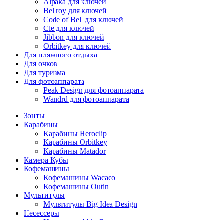
Alpaka для ключей
Bellroy для ключей
Code of Bell для ключей
Cle для ключей
Jibbon для ключей
Orbitkey для ключей
Для пляжного отдыха
Для очков
Для туризма
Для фотоаппарата
Peak Design для фотоаппарата
Wandrd для фотоаппарата
Зонты
Карабины
Карабины Heroclip
Карабины Orbitkey
Карабины Matador
Камера Кубы
Кофемашины
Кофемашины Wacaco
Кофемашины Outin
Мультитулы
Мультитулы Big Idea Design
Несессеры