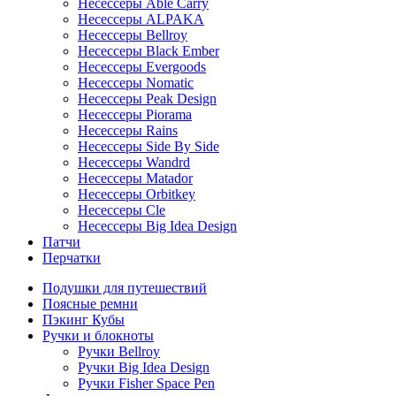
Несессеры Able Carry
Несессеры ALPAKA
Несессеры Bellroy
Несессеры Black Ember
Несессеры Evergoods
Несессеры Nomatic
Несессеры Peak Design
Несессеры Piorama
Несессеры Rains
Несессеры Side By Side
Несессеры Wandrd
Несессеры Matador
Несессеры Orbitkey
Несессеры Cle
Несессеры Big Idea Design
Патчи
Перчатки
Подушки для путешествий
Поясные ремни
Пэкинг Кубы
Ручки и блокноты
Ручки Bellroy
Ручки Big Idea Design
Ручки Fisher Space Pen