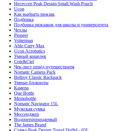
Несессер Peak Design Small Wash Pouch
Ucon
Как выбрать рюкзак
Подборка
Подборка рюкзаков для школы и университета
Чехлы
Pioneer
Volterman
Able Carry Max
Ucon Acrobatics
Умный кошелек
Cote&Ciel
Чек-лист перед путешествием
Nomatic Camera Pack
Bellroy Classic Backpack
Умные блокноты
Камера
Que Bottle
Memobottle
Nomatic Navigator 15L
Мужская сумка
Мессенджер
Водонепроницаемый
The James Brand
Сумка Peak Design Travel Duffel - 65L