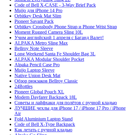
Code of Bell X-CASE - 3-Way Brief Pack
Mujjo для iPhone 14 Pro
Orbitkey Desk Mat Slim
Pioneer Savant Pack
Orbitkey Crossbody Phone Strap и Phone Wrist Strap
Moment Rugged Camera Sling 10L
Учим английский 1 апреля с Баганд Валет!
ALPAKA Metro Sling Max
Bellroy Note Sleeve
Long Weekend Santa Fe Shoulder Bag 3L
ALPAKA Modular Shoulder Pocket
Alpaka Pencil Case Pro
Mujjo Laptop Sleeve
Native Union Desk Mat
Обзор рюкзаков Bellroy Classic
24Bottles
Pioneer Global Pouch XL
Modern Dayfarer Backpack 18L
Советы и лайфхаки для полётов с ручной кладью
ЛУЧШИЕ чехлы для iPhone 17 / iPhone 17 Pro / iPhone
Air
Fold Aluminium Laptop Stand
Code of Bell X-Type Backpack
Как летать с ручной кладью