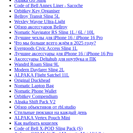
Alpaka Go Sling
Code of Bell Annex Liner - Sacoche
Orbitkey Key Organiser
Bellroy Transit Sling 5L
Wexley Wayne Ultra-Light
Обзор аксессуаров Bellroy
Nomatic Navigator RS Sling 1L / 6L / 10L
Лучшие чехлы для iPhone 16 / iPhone 16 Pro
Что мы больше всего ждём в 2025 году?
Evergoods Civic Access Sling 1L
Лучшие аксессуары для iPhone 16 / iPhone 16 Pro
Аксессуары Deltahub для ноутбука и ПК
Wandrd Roam Sling 9L
Modern Dayfarer Sling 2L
ALPAKA Flight Satchel 11L
Original Duckhead
Nomatic Laptop Bag
Nomatic Phone Wallet
Orbitkey Compendium
Alpaka Shift Pack V2
Обзор объективов от rbl.studio
Стильные рюкзаки на каждый день
ALPAKA Vertex Pouch Mini
Как выбрать кошелек
Code of Bell X-POD Sling Pack (S)