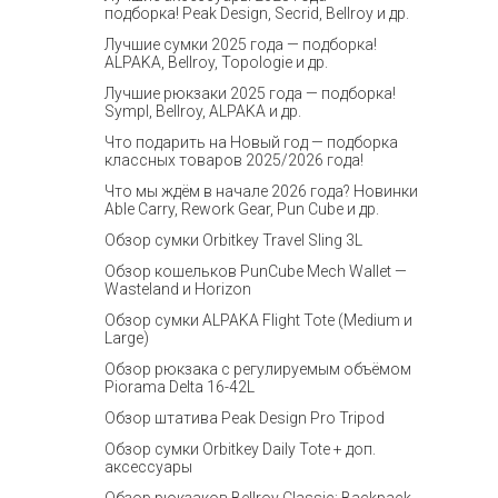
подборка! Peak Design, Secrid, Bellroy и др.
Лучшие сумки 2025 года — подборка!
ALPAKA, Bellroy, Topologie и др.
Лучшие рюкзаки 2025 года — подборка!
Sympl, Bellroy, ALPAKA и др.
Что подарить на Новый год — подборка
классных товаров 2025/2026 года!
Что мы ждём в начале 2026 года? Новинки
Able Carry, Rework Gear, Pun Cube и др.
Обзор сумки Orbitkey Travel Sling 3L
Обзор кошельков PunCube Mech Wallet —
Wasteland и Horizon
Обзор сумки ALPAKA Flight Tote (Medium и
Large)
Обзор рюкзака с регулируемым объёмом
Piorama Delta 16-42L
Обзор штатива Peak Design Pro Tripod
Обзор сумки Orbitkey Daily Tote + доп.
аксессуары