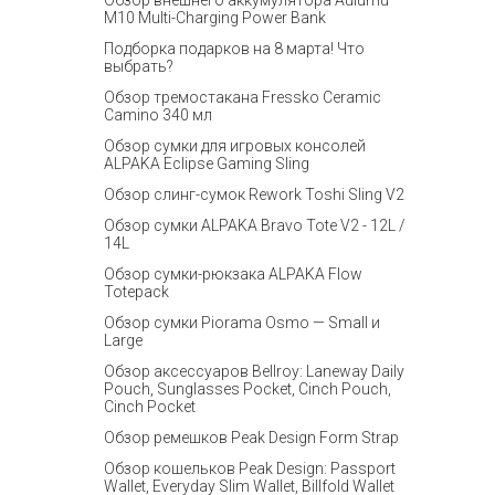
Обзор внешнего аккумулятора Aulumu
M10 Multi-Charging Power Bank
Подборка подарков на 8 марта! Что
выбрать?
Обзор тремостакана Fressko Ceramic
Camino 340 мл
Обзор сумки для игровых консолей
ALPAKA Eclipse Gaming Sling
Обзор слинг-сумок Rework Toshi Sling V2
Обзор сумки ALPAKA Bravo Tote V2 - 12L /
14L
Обзор сумки-рюкзака ALPAKA Flow
Totepack
Обзор сумки Piorama Osmo — Small и
Large
Обзор аксессуаров Bellroy: Laneway Daily
Pouch, Sunglasses Pocket, Cinch Pouch,
Cinch Pocket
Обзор ремешков Peak Design Form Strap
Обзор кошельков Peak Design: Passport
Wallet, Everyday Slim Wallet, Billfold Wallet