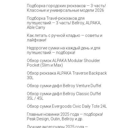
Подборка городских рюкзаков — 3 часть!
Классные и универсальные модели 2026
Подборка Travel-рюкзаков для
путешествий — 3 часть! Bellroy, ALPAKA,
Able Carry
Как летать с ручной кладью — советы и
лайфхаки!
Недорогие сумки на каждый день и для
путешествий — подборка!
Обзор сумок ALPAKA Modular Shoulder
Pocket (Slim и Max)
Обзор рюкзака ALPAKA Traverse Backpack
30L
Обзор сумки-дафл Bellroy Venture Duffel
Обзор сумки-дафл Bellroy Classic Duffel
35L / 45L
Обзор сумки Evergoods Civic Daily Tote 24L
Главные новинки 2025 года — подборка!
Peak Design, Outin, Bellroy и др.
Лучшие аксессуары 2025 года —