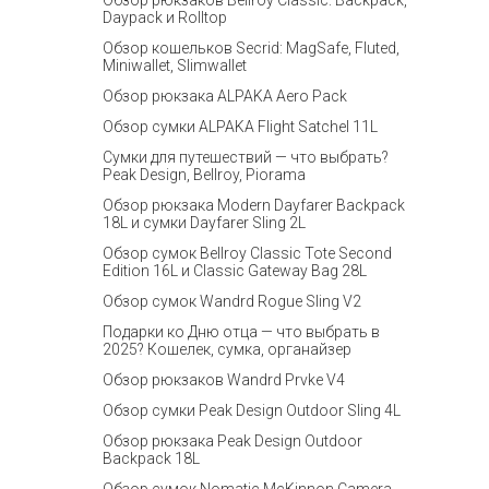
Обзор рюкзаков Bellroy Classic: Backpack,
Daypack и Rolltop
Обзор кошельков Secrid: MagSafe, Fluted,
Miniwallet, Slimwallet
Обзор рюкзака ALPAKA Aero Pack
Обзор сумки ALPAKA Flight Satchel 11L
Сумки для путешествий — что выбрать?
Peak Design, Bellroy, Piorama
Обзор рюкзака Modern Dayfarer Backpack
18L и сумки Dayfarer Sling 2L
Обзор сумок Bellroy Classic Tote Second
Edition 16L и Classic Gateway Bag 28L
Обзор сумок Wandrd Rogue Sling V2
Подарки ко Дню отца — что выбрать в
2025? Кошелек, сумка, органайзер
Обзор рюкзаков Wandrd Prvke V4
Обзор сумки Peak Design Outdoor Sling 4L
Обзор рюкзака Peak Design Outdoor
Backpack 18L