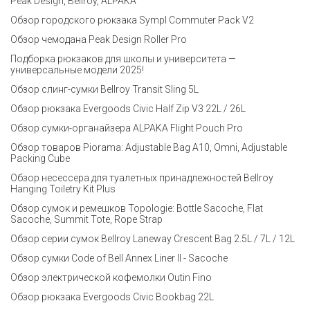
Peak Design, Bellroy, ALPAKA
Обзор городского рюкзака Sympl Commuter Pack V2
Обзор чемодана Peak Design Roller Pro
Подборка рюкзаков для школы и университета —
универсальные модели 2025!
Обзор слинг-сумки Bellroy Transit Sling 5L
Обзор рюкзака Evergoods Civic Half Zip V3 22L / 26L
Обзор сумки-органайзера ALPAKA Flight Pouch Pro
Обзор товаров Piorama: Adjustable Bag A10, Omni, Adjustable
Packing Cube
Обзор несессера для туалетных принадлежностей Bellroy
Hanging Toiletry Kit Plus
Обзор сумок и ремешков Topologie: Bottle Sacoche, Flat
Sacoche, Summit Tote, Rope Strap
Обзор серии сумок Bellroy Laneway Crescent Bag 2.5L / 7L / 12L
Обзор сумки Code of Bell Annex Liner II - Sacoche
Обзор электрической кофемолки Outin Fino
Обзор рюкзака Evergoods Civic Bookbag 22L