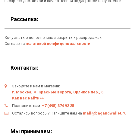
Сумки
Подарочные сертификаты
экспресс-доставкой и качественной поддержкой покупателей.
Для гаджетов
Доставка
Рассылка:
Аксессуары
О нас
Хочу знать о пополнениях и закрытых распродажах:
Новинки
Отзывы о Bag & Wallet
Согласен с
политикой конфиденциальности
Популярные товары
Блог
Подарки
Гарантия
Контакты:
Условия возврата
Заходите к нам в магазин:
Оферта
г. Москва, м. Красные ворота, Орликов пер., 6
Как нас найти>>
Политика конфиденциальности
Позвоните нам:
+7 (495) 374 92 25
Остались вопросы? Напишите нам на
mail@bagandwallet.ru
Личный кабинет
Мы принимаем: