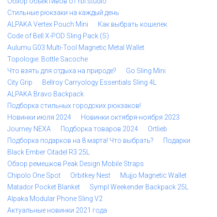
Обзор объективов от rbl.studio
Стильные рюкзаки на каждый день
ALPAKA Vertex Pouch Mini
Как выбрать кошелек
Code of Bell X-POD Sling Pack (S)
Aulumu G03 Multi-Tool Magnetic Metal Wallet
Topologie: Bottle Sacoche
Что взять для отдыха на природе?
Go Sling Mini
City Grip
Bellroy Carryology Essentials Sling 4L
ALPAKA Bravo Backpack
Подборка стильных городских рюкзаков!
Новинки июля 2024
Новинки октября-ноября 2023
Journey NEXA
Подборка товаров 2024
Ortlieb
Подборка подарков на 8 марта! Что выбрать?
Подарки
Black Ember Citadel R3 25L
Обзор ремешков Peak Design Mobile Straps
Chipolo One Spot
Orbitkey Nest
Mujjo Magnetic Wallet
Matador Pocket Blanket
Sympl Weekender Backpack 25L
Alpaka Modular Phone Sling V2
Актуальные новинки 2021 года