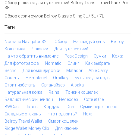
Обзор рюкзака для путешествий Bellroy Transit Travel Pack Pro
38L
Обзор серии сумок Bellroy Classic Sling 3L / 5L / 7L
Теги
Nomatic Navigator 32L
Обзор
На каждый день
Bellroy
Кошельки
Рюкзаки
Для Путешествий
На что обратить внимание
Peak Design
Сумки
Кожа
Для фотографов
Nomatic
Слинг
Как выбрать
Secrid
Для командировки
Matador
Able Carry
Советы
Heimplanet
Orbitkey
Бутылка для воды
Стоит избегать
Органайзер
Alpaka
Натуральная кожа
Rains
Тонкий кошелек
Баллистический нейлон
Несессер
Cote et Ciel
BWCast
Ткань
Кордура
Dun
Сумки через плечо
Складные стаканы
Что подарить?
Нож
Bellroy Travel Wallet
Смарт кошелек
Ridge Wallet Money Clip
Для ключей