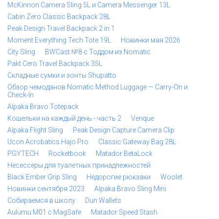
McKinnon Camera Sling 5L и Camera Messenger 13L
Cabin Zero Classic Backpack 28L
Peak Design Travel Backpack 2 in 1
Moment Everything Tech Tote 19L
Новинки мая 2026
City Sling
BWCast №8 с Тоддом из Nomatic
Pakt Cero Travel Backpack 35L
Складные сумки и зонты Shupatto
Обзор чемоданов Nomatic Method Luggage — Carry-On и
Check-In
Alpaka Bravo Totepack
Кошельки на каждый день - часть 2
Venque
Alpaka Flight Sling
Peak Design Capture Camera Clip
Ucon Acrobatics Hajo Pro
Classic Gateway Bag 28L
PGYTECH
Rocketbook
Matador BetaLock
Несессеры для туалетных принадлежностей
Black Ember Grip Sling
Недорогие рюкзаки
Woolet
Новинки сентября 2023
Alpaka Bravo Sling Mini
Собираемся в школу
Dun Wallets
Aulumu M01 с MagSafe
Matador Speed Stash