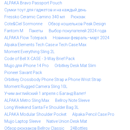
ALPAKA Bravo Passport Pouch
Сумки тоут для гаджетов и на каждый день
Fressko Ceramic Camino 340 мл
Рюкзак
Cote&Ciel Sormonne
Обзор кошельков Peak Design
Fantom M
Пакеты
Выбор покупателей 2024 года
ALPAKA Flow Totepack
Новинки февраль–март 2024
Alpaka Elements Tech Case и Tech Case Max
Moment Everything Sling 2L
Code of Bell X-CASE - 3-Way Brief Pack
Mujjo для iPhone 14 Pro
Orbitkey Desk Mat Slim
Pioneer Savant Pack
Orbitkey Crossbody Phone Strap и Phone Wrist Strap
Moment Rugged Camera Sling 10L
Учим английский 1 апреля с Баганд Валет!
ALPAKA Metro Sling Max
Bellroy Note Sleeve
Long Weekend Santa Fe Shoulder Bag 3L
ALPAKA Modular Shoulder Pocket
Alpaka Pencil Case Pro
Mujjo Laptop Sleeve
Native Union Desk Mat
Обзор рюкзаков Bellroy Classic
24Bottles