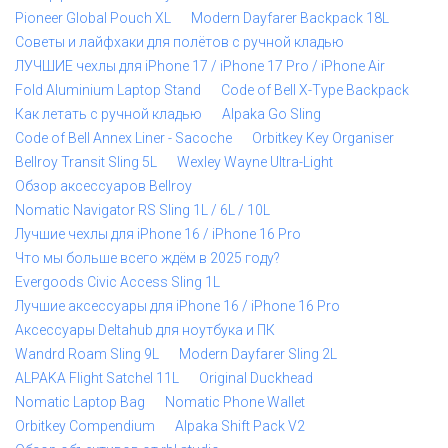
Pioneer Global Pouch XL
Modern Dayfarer Backpack 18L
Советы и лайфхаки для полётов с ручной кладью
ЛУЧШИЕ чехлы для iPhone 17 / iPhone 17 Pro / iPhone Air
Fold Aluminium Laptop Stand
Code of Bell X-Type Backpack
Как летать с ручной кладью
Alpaka Go Sling
Code of Bell Annex Liner - Sacoche
Orbitkey Key Organiser
Bellroy Transit Sling 5L
Wexley Wayne Ultra-Light
Обзор аксессуаров Bellroy
Nomatic Navigator RS Sling 1L / 6L / 10L
Лучшие чехлы для iPhone 16 / iPhone 16 Pro
Что мы больше всего ждём в 2025 году?
Evergoods Civic Access Sling 1L
Лучшие аксессуары для iPhone 16 / iPhone 16 Pro
Аксессуары Deltahub для ноутбука и ПК
Wandrd Roam Sling 9L
Modern Dayfarer Sling 2L
ALPAKA Flight Satchel 11L
Original Duckhead
Nomatic Laptop Bag
Nomatic Phone Wallet
Orbitkey Compendium
Alpaka Shift Pack V2