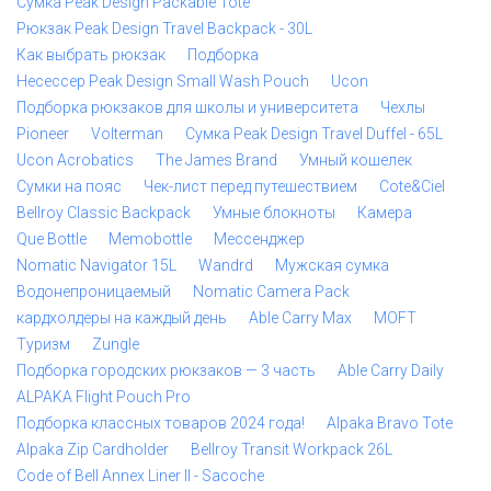
Сумка Peak Design Packable Tote
Рюкзак Peak Design Travel Backpack - 30L
Как выбрать рюкзак
Подборка
Несессер Peak Design Small Wash Pouch
Ucon
Подборка рюкзаков для школы и университета
Чехлы
Pioneer
Volterman
Сумка Peak Design Travel Duffel - 65L
Ucon Acrobatics
The James Brand
Умный кошелек
Сумки на пояс
Чек-лист перед путешествием
Cote&Ciel
Bellroy Classic Backpack
Умные блокноты
Камера
Que Bottle
Memobottle
Мессенджер
Nomatic Navigator 15L
Wandrd
Мужская сумка
Водонепроницаемый
Nomatic Camera Pack
кардхолдеры на каждый день
Able Carry Max
MOFT
Туризм
Zungle
Подборка городских рюкзаков — 3 часть
Able Carry Daily
ALPAKA Flight Pouch Pro
Подборка классных товаров 2024 года!
Alpaka Bravo Tote
Alpaka Zip Cardholder
Bellroy Transit Workpack 26L
Code of Bell Annex Liner II - Sacoche