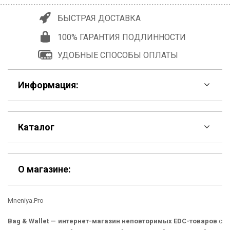
БЫСТРАЯ ДОСТАВКА
100% ГАРАНТИЯ ПОДЛИННОСТИ
УДОБНЫЕ СПОСОБЫ ОПЛАТЫ
Информация:
F.A.Q
Каталог
Контакты
Скидки
Шоурум
О магазине:
Кошельки
Материалы
Mneniya.Pro
Рюкзаки
Способы оплаты
Bag & Wallet — интернет-магазин неповторимых EDC-товаров
с