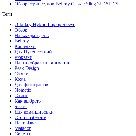
Обзор серии сумок Bellroy Classic Sling 3L / 5L / 7L
Теги
Orbitkey Hybrid Laptop Sleeve
Обзор
На каждый день
Bellroy
Кошельки
Для Путешествий
Рюкзаки
На что обратить внимание
Peak Design
Сумки
Кожа
Для фотографов
Nomatic
Слинг
Как выбрать
Secrid
Для командировки
Стоит избегать
Heimplanet
Matador
Советы