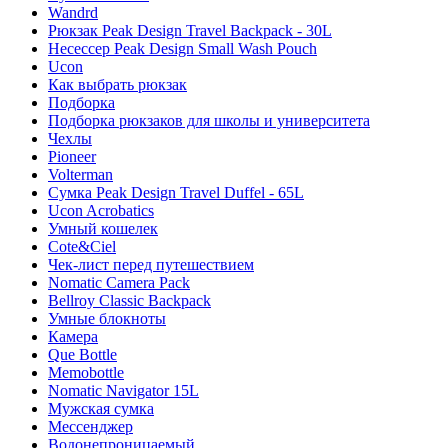
Wandrd
Рюкзак Peak Design Travel Backpack - 30L
Несессер Peak Design Small Wash Pouch
Ucon
Как выбрать рюкзак
Подборка
Подборка рюкзаков для школы и университета
Чехлы
Pioneer
Volterman
Сумка Peak Design Travel Duffel - 65L
Ucon Acrobatics
Умный кошелек
Cote&Ciel
Чек-лист перед путешествием
Nomatic Camera Pack
Bellroy Classic Backpack
Умные блокноты
Камера
Que Bottle
Memobottle
Nomatic Navigator 15L
Мужская сумка
Мессенджер
Водонепроницаемый