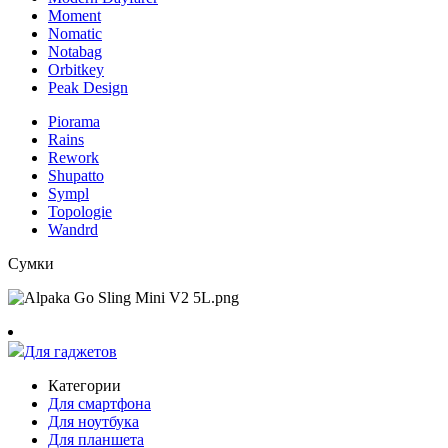
Moment
Nomatic
Notabag
Orbitkey
Peak Design
Piorama
Rains
Rework
Shupatto
Sympl
Topologie
Wandrd
Сумки
Для гаджетов
Категории
Для смартфона
Для ноутбука
Для планшета