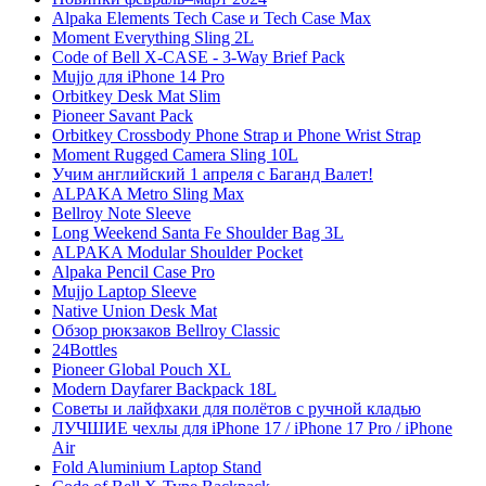
Alpaka Elements Tech Case и Tech Case Max
Moment Everything Sling 2L
Code of Bell X-CASE - 3-Way Brief Pack
Mujjo для iPhone 14 Pro
Orbitkey Desk Mat Slim
Pioneer Savant Pack
Orbitkey Crossbody Phone Strap и Phone Wrist Strap
Moment Rugged Camera Sling 10L
Учим английский 1 апреля с Баганд Валет!
ALPAKA Metro Sling Max
Bellroy Note Sleeve
Long Weekend Santa Fe Shoulder Bag 3L
ALPAKA Modular Shoulder Pocket
Alpaka Pencil Case Pro
Mujjo Laptop Sleeve
Native Union Desk Mat
Обзор рюкзаков Bellroy Classic
24Bottles
Pioneer Global Pouch XL
Modern Dayfarer Backpack 18L
Советы и лайфхаки для полётов с ручной кладью
ЛУЧШИЕ чехлы для iPhone 17 / iPhone 17 Pro / iPhone
Air
Fold Aluminium Laptop Stand