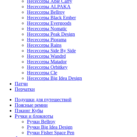
Несессеры Able Carry
Несессеры ALPAKA
Несессеры Bellroy
Несессеры Black Ember
Несессеры Evergoods
Несессеры Nomatic
Несессеры Peak Design
Несессеры Piorama
Несессеры Rains
Несессеры Side By Side
Несессеры Wandrd
Несессеры Matador
Несессеры Orbitkey
Несессеры Cle
Несессеры Big Idea Design
Патчи
Перчатки
Подушки для путешествий
Поясные ремни
Пэкинг Кубы
Ручки и блокноты
Ручки Bellroy
Ручки Big Idea Design
Ручки Fisher Space Pen