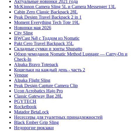
Актуальные новинки 2021 года
McKinnon Camera Sling 5L и Camera Messenger 13L
Cabin Zero Classic Backpack 28L
Peak Design Travel Backpack 2 in 1
Moment Everything Tech Tote 19L
Новинки мая 2026
City Sling
BWCast №8 с Тоддом из Nomatic
Pakt Cero Travel Backpack 35L
Складные сумки и зонты Shupatto
Обзор чемоданов Nomatic Method Luggage — Carry-On и
Check-In
Alpaka Bravo Totepack
Кошельки на каждый день - часть 2
Venque
Alpaka Flight Sling
Peak Design Capture Camera Clip
Ucon Acrobatics Hajo Pro
Classic Gateway Bag 28L
PGYTECH
Rocketbook
Matador BetaLock
Несессеры для туалетных принадлежностей
Black Ember Grip Sling
Недорогие рюкзаки