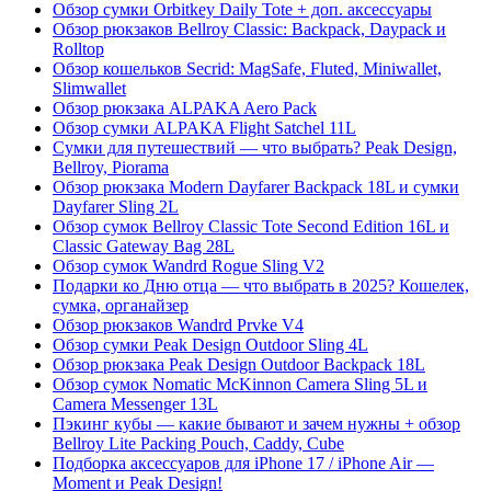
Обзор сумки Orbitkey Daily Tote + доп. аксессуары
Обзор рюкзаков Bellroy Classic: Backpack, Daypack и
Rolltop
Обзор кошельков Secrid: MagSafe, Fluted, Miniwallet,
Slimwallet
Обзор рюкзака ALPAKA Aero Pack
Обзор сумки ALPAKA Flight Satchel 11L
Сумки для путешествий — что выбрать? Peak Design,
Bellroy, Piorama
Обзор рюкзака Modern Dayfarer Backpack 18L и сумки
Dayfarer Sling 2L
Обзор сумок Bellroy Classic Tote Second Edition 16L и
Classic Gateway Bag 28L
Обзор сумок Wandrd Rogue Sling V2
Подарки ко Дню отца — что выбрать в 2025? Кошелек,
сумка, органайзер
Обзор рюкзаков Wandrd Prvke V4
Обзор сумки Peak Design Outdoor Sling 4L
Обзор рюкзака Peak Design Outdoor Backpack 18L
Обзор сумок Nomatic McKinnon Camera Sling 5L и
Camera Messenger 13L
Пэкинг кубы — какие бывают и зачем нужны + обзор
Bellroy Lite Packing Pouch, Caddy, Cube
Подборка аксессуаров для iPhone 17 / iPhone Air —
Moment и Peak Design!