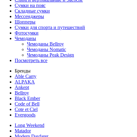
Сумки на пояс
Складные сумки
Мессенджеры
Шопперы
Сумки для спорта и путешествий
Фотосумки
Чемоданы
Чемоданы Bellroy
Чемоданы Nomatic
Чемоданы Peak Design
Посмотреть все
Бренды
Able Carry
ALPAKA
Ankept
Bellroy
Black Ember
Code of Bell
Cote et Ciel
Evergoods
Long Weekend
Matador
Modern Dayfarer