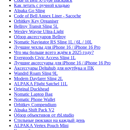
Code of Bell X-Type Backpack
Как летать с ручной кладью
Alpaka Go Sling
Code of Bell Annex Liner - Sacoche
Orbitkey Key Organiser
Bellroy Transit Sling 5L
Wexley Wayne Ultra-Light
Обзор аксессуаров Bellroy
Nomatic Navigator RS Sling 1L / 6L / 10L
Лучшие чехлы для iPhone 16 / iPhone 16 Pro
Что мы больше всего ждём в 2025 году?
Evergoods Civic Access Sling 1L
Лучшие аксессуары для iPhone 16 / iPhone 16 Pro
Аксессуары Deltahub для ноутбука и ПК
Wandrd Roam Sling 9L
Modern Dayfarer Sling 2L
ALPAKA Flight Satchel 11L
Original Duckhead
Nomatic Laptop Bag
Nomatic Phone Wallet
Orbitkey Compendium
Alpaka Shift Pack V2
Обзор объективов от rbl.studio
Стильные рюкзаки на каждый день
ALPAKA Vertex Pouch Mini