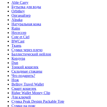
Able Carry
Бутылка для воды
Orbitkey
Органайзер
Alpaka
Натуральная кожа
Rains
Несессер
Cote et Ciel
BWCast
Ткань
Сумки через плечо
Баллистический нейлон
Кордура
Dun
Тонкий кошелек
Складные стаканы
Что подарить?
Нож
Bellroy Travel Wallet
Смарт кошелек
Ridge Wallet Money Clip
Для ключей
Сумка Peak Design Packable Tote
Сумки на пояс