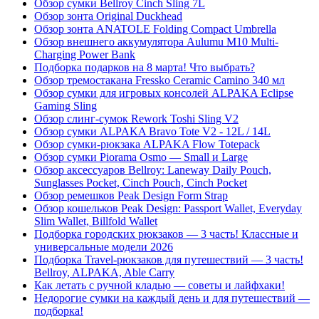
Обзор сумки Bellroy Cinch Sling 7L
Обзор зонта Original Duckhead
Обзор зонта ANATOLE Folding Compact Umbrella
Обзор внешнего аккумулятора Aulumu M10 Multi-
Charging Power Bank
Подборка подарков на 8 марта! Что выбрать?
Обзор тремостакана Fressko Ceramic Camino 340 мл
Обзор сумки для игровых консолей ALPAKA Eclipse
Gaming Sling
Обзор слинг-сумок Rework Toshi Sling V2
Обзор сумки ALPAKA Bravo Tote V2 - 12L / 14L
Обзор сумки-рюкзака ALPAKA Flow Totepack
Обзор сумки Piorama Osmo — Small и Large
Обзор аксессуаров Bellroy: Laneway Daily Pouch,
Sunglasses Pocket, Cinch Pouch, Cinch Pocket
Обзор ремешков Peak Design Form Strap
Обзор кошельков Peak Design: Passport Wallet, Everyday
Slim Wallet, Billfold Wallet
Подборка городских рюкзаков — 3 часть! Классные и
универсальные модели 2026
Подборка Travel-рюкзаков для путешествий — 3 часть!
Bellroy, ALPAKA, Able Carry
Как летать с ручной кладью — советы и лайфхаки!
Недорогие сумки на каждый день и для путешествий —
подборка!