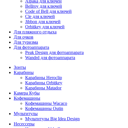
Alpaka для ключей
Bellroy для ключей
Code of Bell для ключей
Cle для ключей
Jibbon для ключей
Orbitkey для ключей
Для пляжного отдыха
Для очков
Для туризма
Для фотоаппарата
Peak Design для фотоаппарата
Wandrd для фотоаппарата
Зонты
Карабины
Карабины Heroclip
Карабины Orbitkey
Карабины Matador
Камера Кубы
Кофемашины
Кофемашины Wacaco
Кофемашины Outin
Мультитулы
Мультитулы Big Idea Design
Несессеры