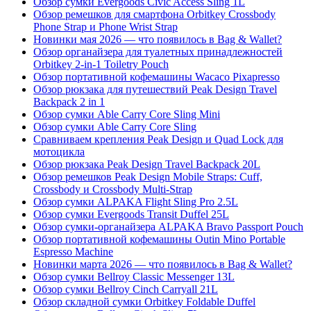
Обзор сумки Evergoods Civic Access Sling 1L
Обзор ремешков для смартфона Orbitkey Crossbody
Phone Strap и Phone Wrist Strap
Новинки мая 2026 — что появилось в Bag & Wallet?
Обзор органайзера для туалетных принадлежностей
Orbitkey 2-in-1 Toiletry Pouch
Обзор портативной кофемашины Wacaco Pixapresso
Обзор рюкзака для путешествий Peak Design Travel
Backpack 2 in 1
Обзор сумки Able Carry Core Sling Mini
Обзор сумки Able Carry Core Sling
Сравниваем крепления Peak Design и Quad Lock для
мотоцикла
Обзор рюкзака Peak Design Travel Backpack 20L
Обзор ремешков Peak Design Mobile Straps: Cuff,
Crossbody и Crossbody Multi-Strap
Обзор сумки ALPAKA Flight Sling Pro 2.5L
Обзор сумки Evergoods Transit Duffel 25L
Обзор сумки-органайзера ALPAKA Bravo Passport Pouch
Обзор портативной кофемашины Outin Mino Portable
Espresso Machine
Новинки марта 2026 — что появилось в Bag & Wallet?
Обзор сумки Bellroy Classic Messenger 13L
Обзор сумки Bellroy Cinch Carryall 21L
Обзор складной сумки Orbitkey Foldable Duffel