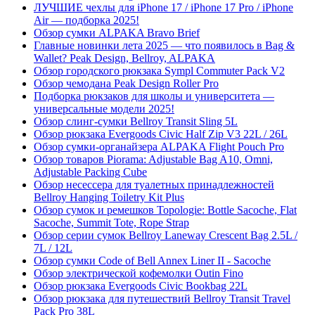
ЛУЧШИЕ чехлы для iPhone 17 / iPhone 17 Pro / iPhone
Air — подборка 2025!
Обзор сумки ALPAKA Bravo Brief
Главные новинки лета 2025 — что появилось в Bag &
Wallet? Peak Design, Bellroy, ALPAKA
Обзор городского рюкзака Sympl Commuter Pack V2
Обзор чемодана Peak Design Roller Pro
Подборка рюкзаков для школы и университета —
универсальные модели 2025!
Обзор слинг-сумки Bellroy Transit Sling 5L
Обзор рюкзака Evergoods Civic Half Zip V3 22L / 26L
Обзор сумки-органайзера ALPAKA Flight Pouch Pro
Обзор товаров Piorama: Adjustable Bag A10, Omni,
Adjustable Packing Cube
Обзор несессера для туалетных принадлежностей
Bellroy Hanging Toiletry Kit Plus
Обзор сумок и ремешков Topologie: Bottle Sacoche, Flat
Sacoche, Summit Tote, Rope Strap
Обзор серии сумок Bellroy Laneway Crescent Bag 2.5L /
7L / 12L
Обзор сумки Code of Bell Annex Liner II - Sacoche
Обзор электрической кофемолки Outin Fino
Обзор рюкзака Evergoods Civic Bookbag 22L
Обзор рюкзака для путешествий Bellroy Transit Travel
Pack Pro 38L