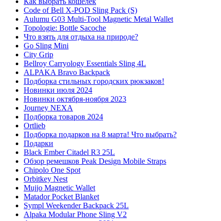
Как выбрать кошелек
Code of Bell X-POD Sling Pack (S)
Aulumu G03 Multi-Tool Magnetic Metal Wallet
Topologie: Bottle Sacoche
Что взять для отдыха на природе?
Go Sling Mini
City Grip
Bellroy Carryology Essentials Sling 4L
ALPAKA Bravo Backpack
Подборка стильных городских рюкзаков!
Новинки июля 2024
Новинки октября-ноября 2023
Journey NEXA
Подборка товаров 2024
Ortlieb
Подборка подарков на 8 марта! Что выбрать?
Подарки
Black Ember Citadel R3 25L
Обзор ремешков Peak Design Mobile Straps
Chipolo One Spot
Orbitkey Nest
Mujjo Magnetic Wallet
Matador Pocket Blanket
Sympl Weekender Backpack 25L
Alpaka Modular Phone Sling V2