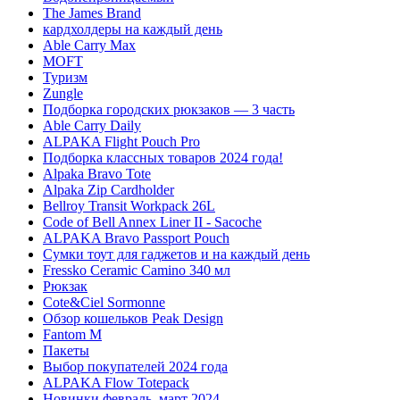
The James Brand
кардхолдеры на каждый день
Able Carry Max
MOFT
Туризм
Zungle
Подборка городских рюкзаков — 3 часть
Able Carry Daily
ALPAKA Flight Pouch Pro
Подборка классных товаров 2024 года!
Alpaka Bravo Tote
Alpaka Zip Cardholder
Bellroy Transit Workpack 26L
Code of Bell Annex Liner II - Sacoche
ALPAKA Bravo Passport Pouch
Сумки тоут для гаджетов и на каждый день
Fressko Ceramic Camino 340 мл
Рюкзак
Cote&Ciel Sormonne
Обзор кошельков Peak Design
Fantom M
Пакеты
Выбор покупателей 2024 года
ALPAKA Flow Totepack
Новинки февраль–март 2024