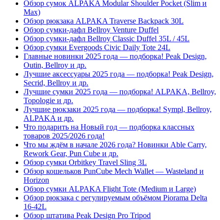
Обзор сумок ALPAKA Modular Shoulder Pocket (Slim и
Max)
Обзор рюкзака ALPAKA Traverse Backpack 30L
Обзор сумки-дафл Bellroy Venture Duffel
Обзор сумки-дафл Bellroy Classic Duffel 35L / 45L
Обзор сумки Evergoods Civic Daily Tote 24L
Главные новинки 2025 года — подборка! Peak Design,
Outin, Bellroy и др.
Лучшие аксессуары 2025 года — подборка! Peak Design,
Secrid, Bellroy и др.
Лучшие сумки 2025 года — подборка! ALPAKA, Bellroy,
Topologie и др.
Лучшие рюкзаки 2025 года — подборка! Sympl, Bellroy,
ALPAKA и др.
Что подарить на Новый год — подборка классных
товаров 2025/2026 года!
Что мы ждём в начале 2026 года? Новинки Able Carry,
Rework Gear, Pun Cube и др.
Обзор сумки Orbitkey Travel Sling 3L
Обзор кошельков PunCube Mech Wallet — Wasteland и
Horizon
Обзор сумки ALPAKA Flight Tote (Medium и Large)
Обзор рюкзака с регулируемым объёмом Piorama Delta
16-42L
Обзор штатива Peak Design Pro Tripod