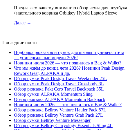
Предлагаем вашему вниманию обзор чехла для ноутбука
/ настольного коврика Orbitkey Hybrid Laptop Sleeve
Далее
→
Последние посты
Подборка рюкзаков и сумок для школы и университета
— универсальные модели 2026!
Новинки июля 2026 — что появилось в Bag & Wallet?
Что мы ждём до конца лета 2026? Новинки Peak Design,
Rework Gear, ALPAKA и др.
Обзор сумки Peak Design Travel Weekender 25L
Обзор сумки Peak Design Travel Crossbody 3L
Обзор рюкзака Pakt Cero Travel Backpack 35L
Обзор сумки ALPAKA Momentum Sling
Обзор рюкзака ALPAKA Momentum Backpack
Новинки июня 2026 — что появилось в Bag & Wallet?
Обзор рюкзака Bellroy Venture Hauler Pack 57L
Обзор рюкзака Bellroy Venture Grab Pack 27L
Обзор сумки Bellroy Venture Messenger
Обзор сумки Bellroy Carryology Essentials Sling 4L