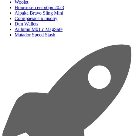
Woolet
Новинки сентября 2023
Alpaka Bravo Sling Mini
Собираемся в школу
Dun Wallets
Aulumu M01 с MagSafe
Matador Speed Stash