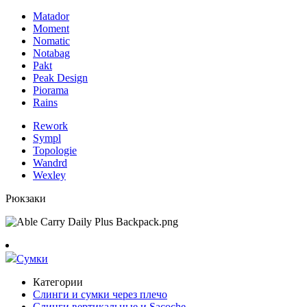
Matador
Moment
Nomatic
Notabag
Pakt
Peak Design
Piorama
Rains
Rework
Sympl
Topologie
Wandrd
Wexley
Рюкзаки
Сумки
Категории
Слинги и сумки через плечо
Слинги вертикальные и Sacoche