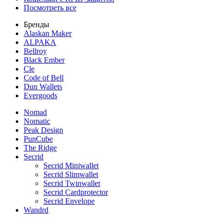
Посмотреть все
Бренды
Alaskan Maker
ALPAKA
Bellroy
Black Ember
Cle
Code of Bell
Dun Wallets
Evergoods
Nomad
Nomatic
Peak Design
PunCube
The Ridge
Secrid
Secrid Miniwallet
Secrid Slimwallet
Secrid Twinwallet
Secrid Cardprotector
Secrid Envelope
Wandrd