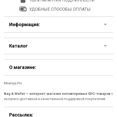
100% ГАРАНТИЯ ПОДЛИННОСТИ
УДОБНЫЕ СПОСОБЫ ОПЛАТЫ
Информация:
F.A.Q
Каталог
Контакты
Скидки
Шоурум
О магазине:
Кошельки
Материалы
Mneniya.Pro
Рюкзаки
Способы оплаты
Bag & Wallet — интернет-магазин неповторимых EDC-товаров
с
Сумки
Подарочные сертификаты
экспресс-доставкой и качественной поддержкой покупателей.
Для гаджетов
Доставка
Рассылка: