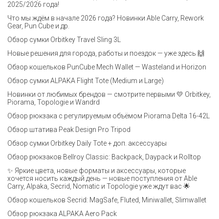
2025/2026 года!
Что мы ждём в начале 2026 года? Новинки Able Carry, Rework
Gear, Pun Cube и др.
Обзор сумки Orbitkey Travel Sling 3L
Новые решения для города, работы и поездок — уже здесь 🙌
Обзор кошельков PunCube Mech Wallet — Wasteland и Horizon
Обзор сумки ALPAKA Flight Tote (Medium и Large)
Новинки от любимых брендов — смотрите первыми 💛 Orbitkey,
Piorama, Topologie и Wandrd
Обзор рюкзака с регулируемым объёмом Piorama Delta 16-42L
Обзор штатива Peak Design Pro Tripod
Обзор сумки Orbitkey Daily Tote + доп. аксессуары
Обзор рюкзаков Bellroy Classic: Backpack, Daypack и Rolltop
✨ Яркие цвета, новые форматы и аксессуары, которые
хочется носить каждый день — новые поступления от Able
Carry, Alpaka, Secrid, Nomatic и Topologie уже ждут вас 🌟
Обзор кошельков Secrid: MagSafe, Fluted, Miniwallet, Slimwallet
Обзор рюкзака ALPAKA Aero Pack