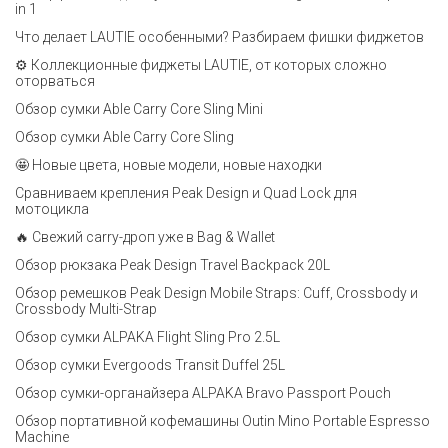
in 1
Что делает LAUTIE особенными? Разбираем фишки фиджетов
⚙️ Коллекционные фиджеты LAUTIE, от которых сложно
оторваться
Обзор сумки Able Carry Core Sling Mini
Обзор сумки Able Carry Core Sling
🤩 Новые цвета, новые модели, новые находки
Сравниваем крепления Peak Design и Quad Lock для
мотоцикла
🔥 Свежий carry-дроп уже в Bag & Wallet
Обзор рюкзака Peak Design Travel Backpack 20L
Обзор ремешков Peak Design Mobile Straps: Cuff, Crossbody и
Crossbody Multi-Strap
Обзор сумки ALPAKA Flight Sling Pro 2.5L
Обзор сумки Evergoods Transit Duffel 25L
Обзор сумки-органайзера ALPAKA Bravo Passport Pouch
Обзор портативной кофемашины Outin Mino Portable Espresso
Machine