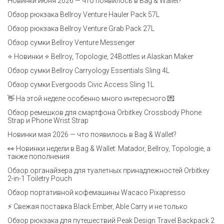
Новинки июня 2026 — что появилось в Bag & Wallet?
Обзор рюкзака Bellroy Venture Hauler Pack 57L
Обзор рюкзака Bellroy Venture Grab Pack 27L
Обзор сумки Bellroy Venture Messenger
⭐ Новинки ⭐ Bellroy, Topologie, 24Bottles и Alaskan Maker
Обзор сумки Bellroy Carryology Essentials Sling 4L
Обзор сумки Evergoods Civic Access Sling 1L
👋 На этой неделе особенно много интересного 💌
Обзор ремешков для смартфона Orbitkey Crossbody Phone
Strap и Phone Wrist Strap
Новинки мая 2026 — что появилось в Bag & Wallet?
👀 Новинки недели в Bag & Wallet: Matador, Bellroy, Topologie, а
также пополнения
Обзор органайзера для туалетных принадлежностей Orbitkey
2-in-1 Toiletry Pouch
Обзор портативной кофемашины Wacaco Pixapresso
⚡ Свежая поставка Black Ember, Able Carry и не только
Обзор рюкзака для путешествий Peak Design Travel Backpack 2