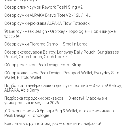
Обзор слинг-сумок Rework Toshi Sling V2
Обзор сумки ALPAKA Bravo Tote V2 - 12L / 14L
Обзор сумки-рюкзака ALPAKA Flow Totepack
🚀 Bellroy • Peak Design • Orbitkey • Topologie — новинки уже
здесь 💫
Обзор сумки Piorama Osmo — Small и Large
Обзор аксессуаров Bellroy: Laneway Daily Pouch, Sunglasses
Pocket, Cinch Pouch, Cinch Pocket
Обзор ремешков Peak Design Form Strap
Обзор кошельков Peak Design: Passport Wallet, Everyday Slim
Wallet, Billfold Wallet
Подборка Travel-рюкзаков для путешествий — 3 часть! Bellroy,
ALPAKA, Able Carry
Подборка городских рюкзаков — 3 часть! Классные и
универсальные модели 2026
⚡️ Rework — новый бренд в Bag & Wallet, а также новинки от
Peak Design и Topologie
Как летать с ручной кладью — советы и лайфхаки!