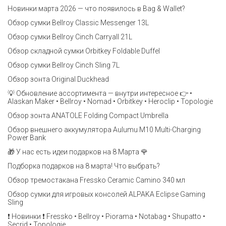
Новинки марта 2026 — что появилось в Bag & Wallet?
Обзор сумки Bellroy Classic Messenger 13L
Обзор сумки Bellroy Cinch Carryall 21L
Обзор складной сумки Orbitkey Foldable Duffel
Обзор сумки Bellroy Cinch Sling 7L
Обзор зонта Original Duckhead
💡 Обновление ассортимента — внутри интересное 👉 •
Alaskan Maker • Bellroy • Nomad • Orbitkey • Heroclip • Topologie
Обзор зонта ANATOLE Folding Compact Umbrella
Обзор внешнего аккумулятора Aulumu M10 Multi-Charging
Power Bank
🎁 У нас есть идеи подарков на 8 Марта 🌹
Подборка подарков на 8 марта! Что выбрать?
Обзор тремостакана Fressko Ceramic Camino 340 мл
Обзор сумки для игровых консолей ALPAKA Eclipse Gaming
Sling
❗️ Новинки ❗️ Fressko • Bellroy • Piorama • Notabag • Shupatto •
Secrid • Topologie