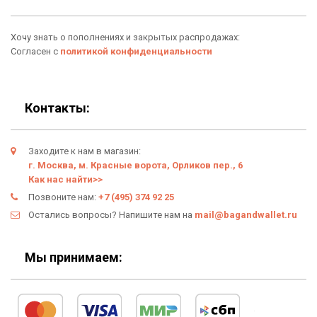
Аксессуары
О нас
Хочу знать о пополнениях и закрытых распродажах:
Новинки
Отзывы о Bag & Wallet
Согласен с
политикой конфиденциальности
Популярные товары
Блог
Подарки
Гарантия
Контакты:
Условия возврата
Заходите к нам в магазин:
Оферта
г. Москва, м. Красные ворота, Орликов пер., 6
Как нас найти>>
Политика конфиденциальности
Позвоните нам:
+7 (495) 374 92 25
Остались вопросы? Напишите нам на
mail@bagandwallet.ru
Личный кабинет
Мы принимаем: