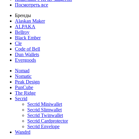
Посмотреть все
Бренды
Alaskan Maker
ALPAKA
Bellroy
Black Ember
Cle
Code of Bell
Dun Wallets
Evergoods
Nomad
Nomatic
Peak Design
PunCube
The Ridge
Secrid
Secrid Miniwallet
Secrid Slimwallet
Secrid Twinwallet
Secrid Cardprotector
Secrid Envelope
Wandrd