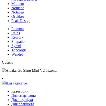
Moment
Nomatic
Notabag
Orbitkey
Peak Design
Piorama
Rains
Rework
Shupatto
Sympl
Topologie
Wandrd
Сумки
Для гаджетов
Категории
Для смартфона
Для ноутбука
Для планшета