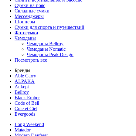
Сумки на пояс
Складные сумки
Мессенджеры
Шопперы
Сумки для спорта и путешествий
Фотосумки
Чемоданы
Чемоданы Bellroy
Чемоданы Nomatic
Чемоданы Peak Design
Посмотреть все
Бренды
Able Carry
ALPAKA
Ankept
Bellroy
Black Ember
Code of Bell
Cote et Ciel
Evergoods
Long Weekend
Matador
Modern Dayfarer