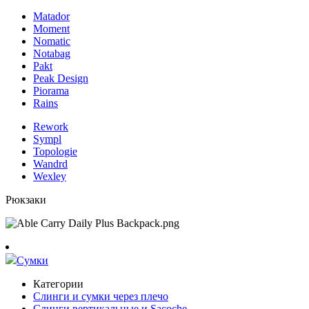
Matador
Moment
Nomatic
Notabag
Pakt
Peak Design
Piorama
Rains
Rework
Sympl
Topologie
Wandrd
Wexley
Рюкзаки
Сумки
Категории
Слинги и сумки через плечо
Слинги вертикальные и Sacoche