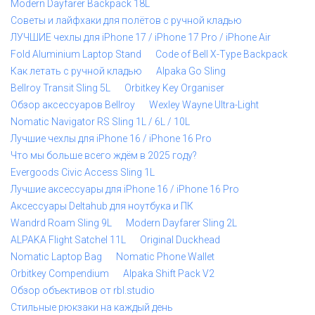
Modern Dayfarer Backpack 18L
Советы и лайфхаки для полётов с ручной кладью
ЛУЧШИЕ чехлы для iPhone 17 / iPhone 17 Pro / iPhone Air
Fold Aluminium Laptop Stand
Code of Bell X-Type Backpack
Как летать с ручной кладью
Alpaka Go Sling
Bellroy Transit Sling 5L
Orbitkey Key Organiser
Обзор аксессуаров Bellroy
Wexley Wayne Ultra-Light
Nomatic Navigator RS Sling 1L / 6L / 10L
Лучшие чехлы для iPhone 16 / iPhone 16 Pro
Что мы больше всего ждём в 2025 году?
Evergoods Civic Access Sling 1L
Лучшие аксессуары для iPhone 16 / iPhone 16 Pro
Аксессуары Deltahub для ноутбука и ПК
Wandrd Roam Sling 9L
Modern Dayfarer Sling 2L
ALPAKA Flight Satchel 11L
Original Duckhead
Nomatic Laptop Bag
Nomatic Phone Wallet
Orbitkey Compendium
Alpaka Shift Pack V2
Обзор объективов от rbl.studio
Стильные рюкзаки на каждый день