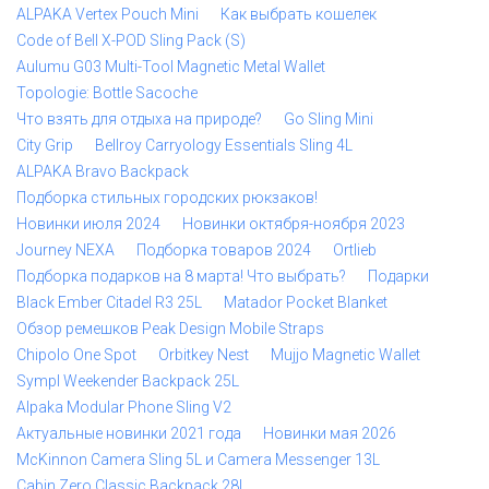
ALPAKA Vertex Pouch Mini
Как выбрать кошелек
Code of Bell X-POD Sling Pack (S)
Aulumu G03 Multi-Tool Magnetic Metal Wallet
Topologie: Bottle Sacoche
Что взять для отдыха на природе?
Go Sling Mini
City Grip
Bellroy Carryology Essentials Sling 4L
ALPAKA Bravo Backpack
Подборка стильных городских рюкзаков!
Новинки июля 2024
Новинки октября-ноября 2023
Journey NEXA
Подборка товаров 2024
Ortlieb
Подборка подарков на 8 марта! Что выбрать?
Подарки
Black Ember Citadel R3 25L
Matador Pocket Blanket
Обзор ремешков Peak Design Mobile Straps
Chipolo One Spot
Orbitkey Nest
Mujjo Magnetic Wallet
Sympl Weekender Backpack 25L
Alpaka Modular Phone Sling V2
Актуальные новинки 2021 года
Новинки мая 2026
McKinnon Camera Sling 5L и Camera Messenger 13L
Cabin Zero Classic Backpack 28L