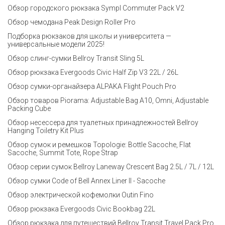
Обзор городского рюкзака Sympl Commuter Pack V2
Обзор чемодана Peak Design Roller Pro
Подборка рюкзаков для школы и университета —
универсальные модели 2025!
Обзор слинг-сумки Bellroy Transit Sling 5L
Обзор рюкзака Evergoods Civic Half Zip V3 22L / 26L
Обзор сумки-органайзера ALPAKA Flight Pouch Pro
Обзор товаров Piorama: Adjustable Bag A10, Omni, Adjustable
Packing Cube
Обзор несессера для туалетных принадлежностей Bellroy
Hanging Toiletry Kit Plus
Обзор сумок и ремешков Topologie: Bottle Sacoche, Flat
Sacoche, Summit Tote, Rope Strap
Обзор серии сумок Bellroy Laneway Crescent Bag 2.5L / 7L / 12L
Обзор сумки Code of Bell Annex Liner II - Sacoche
Обзор электрической кофемолки Outin Fino
Обзор рюкзака Evergoods Civic Bookbag 22L
Обзор рюкзака для путешествий Bellroy Transit Travel Pack Pro