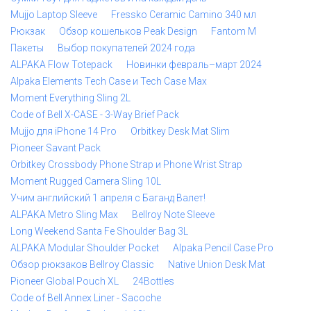
Mujjo Laptop Sleeve
Fressko Ceramic Camino 340 мл
Рюкзак
Обзор кошельков Peak Design
Fantom M
Пакеты
Выбор покупателей 2024 года
ALPAKA Flow Totepack
Новинки февраль–март 2024
Alpaka Elements Tech Case и Tech Case Max
Moment Everything Sling 2L
Code of Bell X-CASE - 3-Way Brief Pack
Mujjo для iPhone 14 Pro
Orbitkey Desk Mat Slim
Pioneer Savant Pack
Orbitkey Crossbody Phone Strap и Phone Wrist Strap
Moment Rugged Camera Sling 10L
Учим английский 1 апреля с Баганд Валет!
ALPAKA Metro Sling Max
Bellroy Note Sleeve
Long Weekend Santa Fe Shoulder Bag 3L
ALPAKA Modular Shoulder Pocket
Alpaka Pencil Case Pro
Обзор рюкзаков Bellroy Classic
Native Union Desk Mat
Pioneer Global Pouch XL
24Bottles
Code of Bell Annex Liner - Sacoche