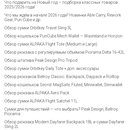
Что подарить на Новый год — подборка классных товаров
2025/2026 года!
Что мы ждём в начале 2026 года? Новинки Able Carry, Rework
Gear, Pun Cube и др.
Обзор сумки Orbitkey Travel Sling 3L
Обзор кошельков PunCube Mech Wallet — Wasteland и Horizon
Обзор сумки ALPAKA Flight Tote (Medium и Large)
Обзор рюкзака с регулируемым объёмом Piorama Delta 16-42L
Обзор штатива Peak Design Pro Tripod
Обзор сумки Orbitkey Daily Tote + доп. аксессуары
Обзор рюкзаков Bellroy Classic: Backpack, Daypack и Rolltop
Обзор кошельков Secrid: MagSafe, Fluted, Miniwallet, Slimwallet
Обзор рюкзака ALPAKA Aero Pack
Обзор сумки ALPAKA Flight Satchel 11L
Сумки для путешествий — что выбрать? Peak Design, Bellroy,
Piorama
Обзор рюкзака Modern Dayfarer Backpack 18L и сумки Dayfarer
Sling 2L