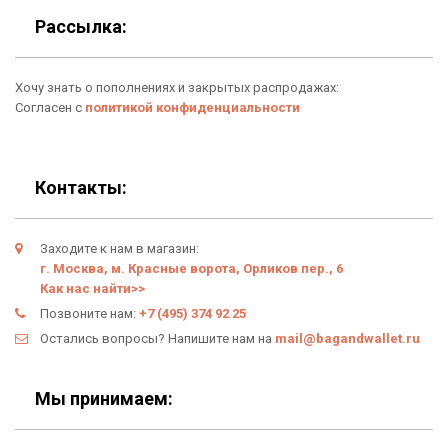
Для гаджетов
Доставка
Рассылка:
Аксессуары
О нас
Хочу знать о пополнениях и закрытых распродажах:
Новинки
Отзывы о Bag & Wallet
Согласен с
политикой конфиденциальности
Популярные товары
Блог
Подарки
Гарантия
Контакты:
Условия возврата
Заходите к нам в магазин:
Оферта
г. Москва, м. Красные ворота, Орликов пер., 6
Как нас найти>>
Политика конфиденциальности
Позвоните нам:
+7 (495) 374 92 25
Остались вопросы? Напишите нам на
mail@bagandwallet.ru
Личный кабинет
Мы принимаем: