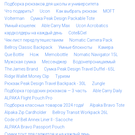
Подборка рюкзаков для школы и университета
Что подарить?
Ucon
Как выбрать рюкзак
MOFT
Volterman
Сумка Peak Design Packable Tote
Умный кошелек
Able Carry Max
Ucon Acrobatics
кардхолдеры на каждый день
Cote&Ciel
Чек-лист перед путешествием
Nomatic Camera Pack
Bellroy Classic Backpack
Умные блокноты
Камера
Que Bottle
Нож
Memobottle
Nomatic Navigator 15L
Мужская сумка
Мессенджер
Водонепроницаемый
The James Brand
Сумка Peak Design Travel Duffel - 65L
Ridge Wallet Money Clip
Туризм
Рюкзак Peak Design Travel Backpack - 30L
Zungle
Подборка городских рюкзаков — 3 часть
Able Carry Daily
ALPAKA Flight Pouch Pro
Подборка классных товаров 2024 года!
Alpaka Bravo Tote
Alpaka Zip Cardholder
Bellroy Transit Workpack 26L
Code of Bell Annex Liner II - Sacoche
ALPAKA Bravo Passport Pouch
Сумки тоут для гаджетов и на каждый день