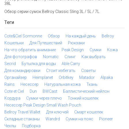
38L
Обзор серии сумок Bellroy Classic Sling 3L / 5L / 7L
Теги
Cote&Ciel Sormonne
Обзор
На каждый день
Bellroy
Кошельки
Для Путешествий
Рюкзаки
На что обратить внимание
Peak Design
Сумки
Кожа
Для фотографов
Nomatic
Слинг
Как выбрать
Secrid
Бутылка для воды
Able Carry
Для командировки
Стоит избегать
Советы
Органайзер
Heimplanet
Orbitkey
Matador
Alpaka
Rains
Несессер
Натуральная кожа
Ткань
Cote et Ciel
Dun
BWCast
Баллистический нейлон
Кордура
Сумки через плечо
Тонкий кошелек
Несессер Peak Design Small Wash Pouch
Bellroy Travel Wallet
Для ключей
Смарт кошелек
Складные стаканы
Wandrd
Сумки на пояс
Pioneer
Чехлы
Подборка