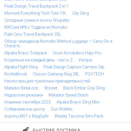
Peak Design Travel Backpack 2 in 1
Moment Everything Tech Tote 19L
City Sling
Складные сумки и зонты Shupatto
BWCast №8 с Тоддом из Nomatic
Pakt Cero Travel Backpack 35L
Обзор чемоданов Nomatic Method Luggage — Carry-On и
Check-In
Alpaka Bravo Totepack
Ucon Acrobatics Hajo Pro
Кошельки на каждый день - часть 2
Venque
Alpaka Flight Sling
Peak Design Capture Camera Clip
Rocketbook
Classic Gateway Bag 28L
PGYTECH
Несессеры для туалетных принадлежностей
Matador BetaLock
Woolet
Black Ember Grip Sling
Недорогие рюкзаки
Matador Speed Stash
Новинки сентября 2023
Alpaka Bravo Sling Mini
Собираемся в школу
Dun Wallets
Aulumu M01 с MagSafe
Wexley Tacoma Slim Pack
БЫСТРАЯ ДОСТАВКА