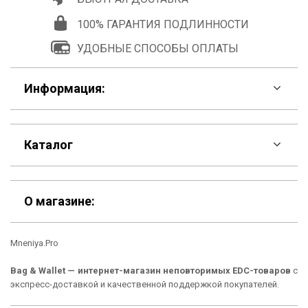
100% ГАРАНТИЯ ПОДЛИННОСТИ
УДОБНЫЕ СПОСОБЫ ОПЛАТЫ
Информация:
F.A.Q
Каталог
Контакты
Скидки
Шоурум
О магазине:
Кошельки
Материалы
Mneniya.Pro
Рюкзаки
Способы оплаты
Bag & Wallet — интернет-магазин неповторимых EDC-товаров
с
Сумки
Подарочные сертификаты
экспресс-доставкой и качественной поддержкой покупателей.