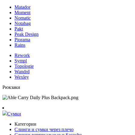
Matador
Moment
Nomatic
Notabag
Pakt
Peak Design
Piorama
Rains
Rework
Sympl
Topologie
Wandrd
Wexley
Рюкзаки
Сумки
Категории
Слинги и сумки через плечо
Слинги вертикальные и Sacoche