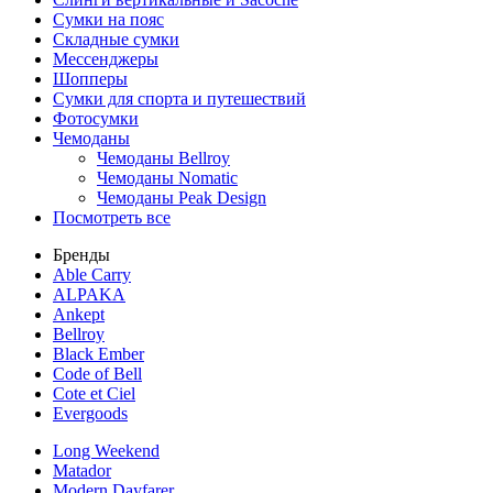
Сумки на пояс
Складные сумки
Мессенджеры
Шопперы
Сумки для спорта и путешествий
Фотосумки
Чемоданы
Чемоданы Bellroy
Чемоданы Nomatic
Чемоданы Peak Design
Посмотреть все
Бренды
Able Carry
ALPAKA
Ankept
Bellroy
Black Ember
Code of Bell
Cote et Ciel
Evergoods
Long Weekend
Matador
Modern Dayfarer