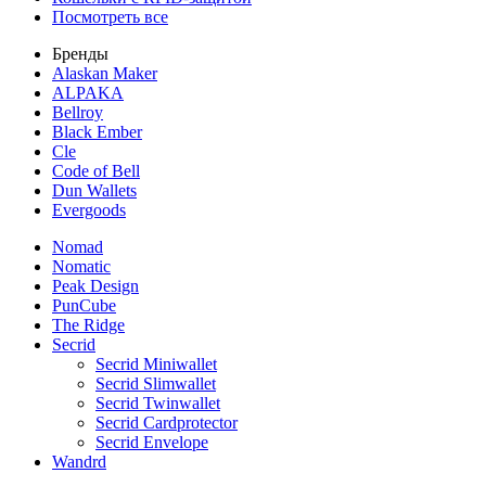
Посмотреть все
Бренды
Alaskan Maker
ALPAKA
Bellroy
Black Ember
Cle
Code of Bell
Dun Wallets
Evergoods
Nomad
Nomatic
Peak Design
PunCube
The Ridge
Secrid
Secrid Miniwallet
Secrid Slimwallet
Secrid Twinwallet
Secrid Cardprotector
Secrid Envelope
Wandrd