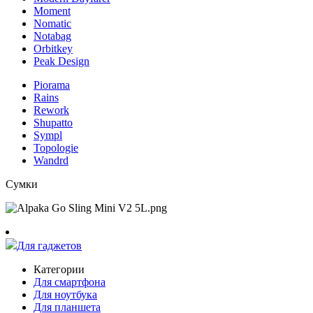
Moment
Nomatic
Notabag
Orbitkey
Peak Design
Piorama
Rains
Rework
Shupatto
Sympl
Topologie
Wandrd
Сумки
Для гаджетов
Категории
Для смартфона
Для ноутбука
Для планшета