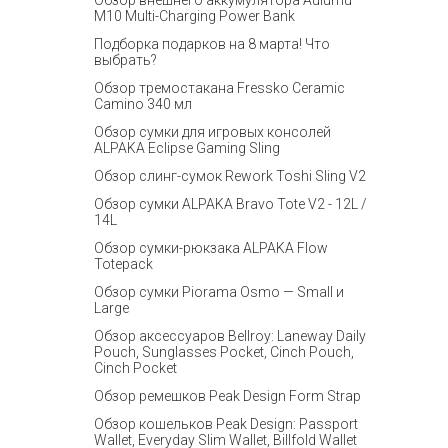
Обзор внешнего аккумулятора Aulumu
M10 Multi-Charging Power Bank
Подборка подарков на 8 марта! Что
выбрать?
Обзор тремостакана Fressko Ceramic
Camino 340 мл
Обзор сумки для игровых консолей
ALPAKA Eclipse Gaming Sling
Обзор слинг-сумок Rework Toshi Sling V2
Обзор сумки ALPAKA Bravo Tote V2 - 12L /
14L
Обзор сумки-рюкзака ALPAKA Flow
Totepack
Обзор сумки Piorama Osmo — Small и
Large
Обзор аксессуаров Bellroy: Laneway Daily
Pouch, Sunglasses Pocket, Cinch Pouch,
Cinch Pocket
Обзор ремешков Peak Design Form Strap
Обзор кошельков Peak Design: Passport
Wallet, Everyday Slim Wallet, Billfold Wallet