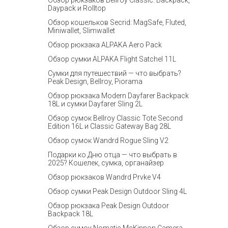
Обзор рюкзаков Bellroy Classic: Backpack,
Daypack и Rolltop
Обзор кошельков Secrid: MagSafe, Fluted,
Miniwallet, Slimwallet
Обзор рюкзака ALPAKA Aero Pack
Обзор сумки ALPAKA Flight Satchel 11L
Сумки для путешествий — что выбрать?
Peak Design, Bellroy, Piorama
Обзор рюкзака Modern Dayfarer Backpack
18L и сумки Dayfarer Sling 2L
Обзор сумок Bellroy Classic Tote Second
Edition 16L и Classic Gateway Bag 28L
Обзор сумок Wandrd Rogue Sling V2
Подарки ко Дню отца — что выбрать в
2025? Кошелек, сумка, органайзер
Обзор рюкзаков Wandrd Prvke V4
Обзор сумки Peak Design Outdoor Sling 4L
Обзор рюкзака Peak Design Outdoor
Backpack 18L