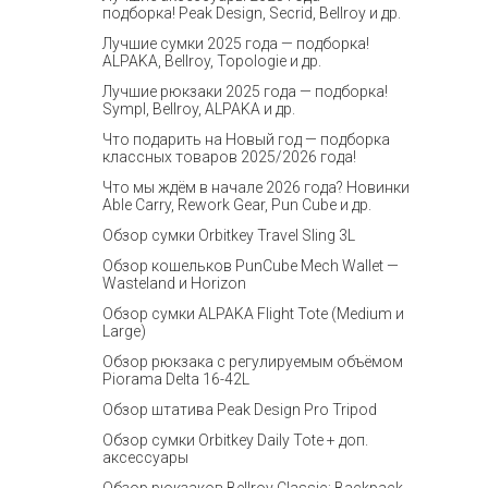
подборка! Peak Design, Secrid, Bellroy и др.
Лучшие сумки 2025 года — подборка!
ALPAKA, Bellroy, Topologie и др.
Лучшие рюкзаки 2025 года — подборка!
Sympl, Bellroy, ALPAKA и др.
Что подарить на Новый год — подборка
классных товаров 2025/2026 года!
Что мы ждём в начале 2026 года? Новинки
Able Carry, Rework Gear, Pun Cube и др.
Обзор сумки Orbitkey Travel Sling 3L
Обзор кошельков PunCube Mech Wallet —
Wasteland и Horizon
Обзор сумки ALPAKA Flight Tote (Medium и
Large)
Обзор рюкзака с регулируемым объёмом
Piorama Delta 16-42L
Обзор штатива Peak Design Pro Tripod
Обзор сумки Orbitkey Daily Tote + доп.
аксессуары