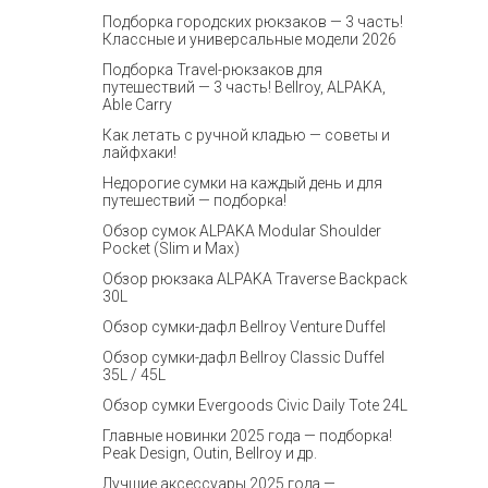
Подборка городских рюкзаков — 3 часть!
Классные и универсальные модели 2026
Подборка Travel-рюкзаков для
путешествий — 3 часть! Bellroy, ALPAKA,
Able Carry
Как летать с ручной кладью — советы и
лайфхаки!
Недорогие сумки на каждый день и для
путешествий — подборка!
Обзор сумок ALPAKA Modular Shoulder
Pocket (Slim и Max)
Обзор рюкзака ALPAKA Traverse Backpack
30L
Обзор сумки-дафл Bellroy Venture Duffel
Обзор сумки-дафл Bellroy Classic Duffel
35L / 45L
Обзор сумки Evergoods Civic Daily Tote 24L
Главные новинки 2025 года — подборка!
Peak Design, Outin, Bellroy и др.
Лучшие аксессуары 2025 года —