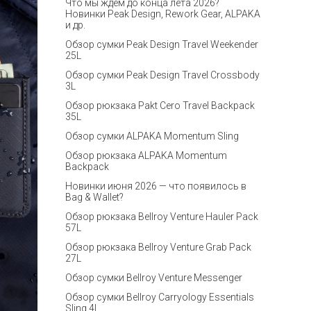
Что мы ждём до конца лета 2026?
Новинки Peak Design, Rework Gear, ALPAKA
и др.
Обзор сумки Peak Design Travel Weekender
25L
Обзор сумки Peak Design Travel Crossbody
3L
Обзор рюкзака Pakt Cero Travel Backpack
35L
Обзор сумки ALPAKA Momentum Sling
Обзор рюкзака ALPAKA Momentum
Backpack
Новинки июня 2026 — что появилось в
Bag & Wallet?
Обзор рюкзака Bellroy Venture Hauler Pack
57L
Обзор рюкзака Bellroy Venture Grab Pack
27L
Обзор сумки Bellroy Venture Messenger
Обзор сумки Bellroy Carryology Essentials
Sling 4L