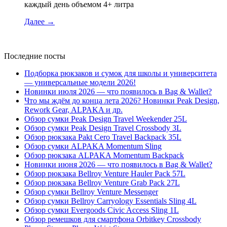
каждый день объемом 4+ литра
Далее
→
Последние посты
Подборка рюкзаков и сумок для школы и университета
— универсальные модели 2026!
Новинки июля 2026 — что появилось в Bag & Wallet?
Что мы ждём до конца лета 2026? Новинки Peak Design,
Rework Gear, ALPAKA и др.
Обзор сумки Peak Design Travel Weekender 25L
Обзор сумки Peak Design Travel Crossbody 3L
Обзор рюкзака Pakt Cero Travel Backpack 35L
Обзор сумки ALPAKA Momentum Sling
Обзор рюкзака ALPAKA Momentum Backpack
Новинки июня 2026 — что появилось в Bag & Wallet?
Обзор рюкзака Bellroy Venture Hauler Pack 57L
Обзор рюкзака Bellroy Venture Grab Pack 27L
Обзор сумки Bellroy Venture Messenger
Обзор сумки Bellroy Carryology Essentials Sling 4L
Обзор сумки Evergoods Civic Access Sling 1L
Обзор ремешков для смартфона Orbitkey Crossbody