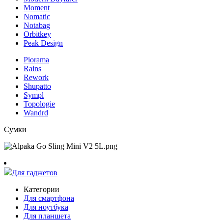
Moment
Nomatic
Notabag
Orbitkey
Peak Design
Piorama
Rains
Rework
Shupatto
Sympl
Topologie
Wandrd
Сумки
Для гаджетов
Категории
Для смартфона
Для ноутбука
Для планшета