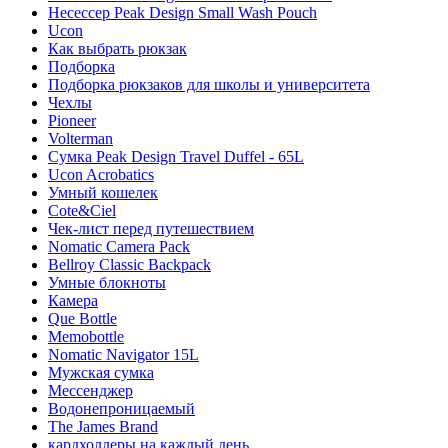
Несессер Peak Design Small Wash Pouch
Ucon
Как выбрать рюкзак
Подборка
Подборка рюкзаков для школы и университета
Чехлы
Pioneer
Volterman
Сумка Peak Design Travel Duffel - 65L
Ucon Acrobatics
Умный кошелек
Cote&Ciel
Чек-лист перед путешествием
Nomatic Camera Pack
Bellroy Classic Backpack
Умные блокноты
Камера
Que Bottle
Memobottle
Nomatic Navigator 15L
Мужская сумка
Мессенджер
Водонепроницаемый
The James Brand
кардхолдеры на каждый день