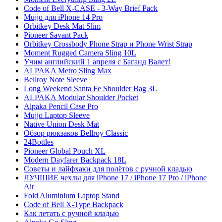
Code of Bell X-CASE - 3-Way Brief Pack
Mujjo для iPhone 14 Pro
Orbitkey Desk Mat Slim
Pioneer Savant Pack
Orbitkey Crossbody Phone Strap и Phone Wrist Strap
Moment Rugged Camera Sling 10L
Учим английский 1 апреля с Баганд Валет!
ALPAKA Metro Sling Max
Bellroy Note Sleeve
Long Weekend Santa Fe Shoulder Bag 3L
ALPAKA Modular Shoulder Pocket
Alpaka Pencil Case Pro
Mujjo Laptop Sleeve
Native Union Desk Mat
Обзор рюкзаков Bellroy Classic
24Bottles
Pioneer Global Pouch XL
Modern Dayfarer Backpack 18L
Советы и лайфхаки для полётов с ручной кладью
ЛУЧШИЕ чехлы для iPhone 17 / iPhone 17 Pro / iPhone
Air
Fold Aluminium Laptop Stand
Code of Bell X-Type Backpack
Как летать с ручной кладью