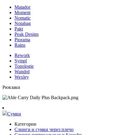
Matador
Moment
Nomatic
Notabag
Pakt
Peak Design
Piorama
Rains
Rework
Sympl
Topologie
Wandrd
Wexley
Рюкзаки
Сумки
Категории
Слинги и сумки через плечо
Слинги вертикальные и Sacoche