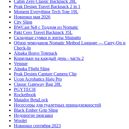
Cabin Zero Classic Backpack 28L
Peak Design Travel Backpack 2 in 1
Moment Everything Tech Tote 19L
Новинки мая 2026
City Sling
BWCast №8 с Тоддом из Nomatic
Pakt Cero Travel Backpack 35L
Складные сумки и зонты Shupatto
Обзор чемоданов Nomatic Method Luggage — Carry-On и
Check-In
Alpaka Bravo Totepack
Кошельки на каждый день - часть 2
Venque
Alpaka Flight Sling
Peak Design Capture Camera Clip
Ucon Acrobatics Hajo Pro
Classic Gateway Bag 28L
PGYTECH
Rocketbook
Matador BetaLock
Несессеры для туалетных принадлежностей
Black Ember Grip Sling
Недорогие рюкзаки
Woolet
Новинки сентября 2023