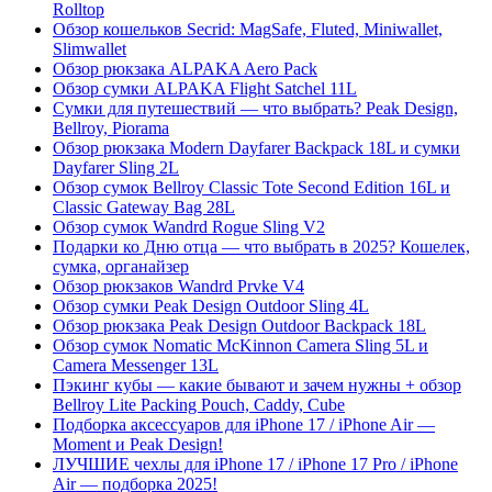
Rolltop
Обзор кошельков Secrid: MagSafe, Fluted, Miniwallet,
Slimwallet
Обзор рюкзака ALPAKA Aero Pack
Обзор сумки ALPAKA Flight Satchel 11L
Сумки для путешествий — что выбрать? Peak Design,
Bellroy, Piorama
Обзор рюкзака Modern Dayfarer Backpack 18L и сумки
Dayfarer Sling 2L
Обзор сумок Bellroy Classic Tote Second Edition 16L и
Classic Gateway Bag 28L
Обзор сумок Wandrd Rogue Sling V2
Подарки ко Дню отца — что выбрать в 2025? Кошелек,
сумка, органайзер
Обзор рюкзаков Wandrd Prvke V4
Обзор сумки Peak Design Outdoor Sling 4L
Обзор рюкзака Peak Design Outdoor Backpack 18L
Обзор сумок Nomatic McKinnon Camera Sling 5L и
Camera Messenger 13L
Пэкинг кубы — какие бывают и зачем нужны + обзор
Bellroy Lite Packing Pouch, Caddy, Cube
Подборка аксессуаров для iPhone 17 / iPhone Air —
Moment и Peak Design!
ЛУЧШИЕ чехлы для iPhone 17 / iPhone 17 Pro / iPhone
Air — подборка 2025!