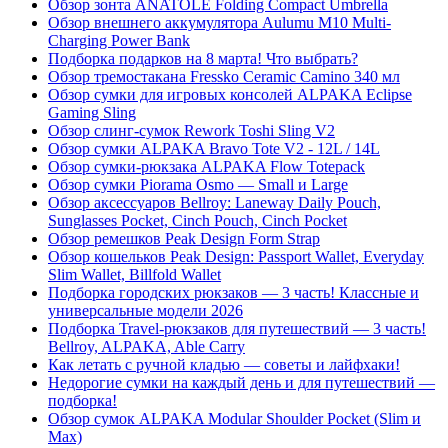
Обзор зонта ANATOLE Folding Compact Umbrella
Обзор внешнего аккумулятора Aulumu M10 Multi-
Charging Power Bank
Подборка подарков на 8 марта! Что выбрать?
Обзор тремостакана Fressko Ceramic Camino 340 мл
Обзор сумки для игровых консолей ALPAKA Eclipse
Gaming Sling
Обзор слинг-сумок Rework Toshi Sling V2
Обзор сумки ALPAKA Bravo Tote V2 - 12L / 14L
Обзор сумки-рюкзака ALPAKA Flow Totepack
Обзор сумки Piorama Osmo — Small и Large
Обзор аксессуаров Bellroy: Laneway Daily Pouch,
Sunglasses Pocket, Cinch Pouch, Cinch Pocket
Обзор ремешков Peak Design Form Strap
Обзор кошельков Peak Design: Passport Wallet, Everyday
Slim Wallet, Billfold Wallet
Подборка городских рюкзаков — 3 часть! Классные и
универсальные модели 2026
Подборка Travel-рюкзаков для путешествий — 3 часть!
Bellroy, ALPAKA, Able Carry
Как летать с ручной кладью — советы и лайфхаки!
Недорогие сумки на каждый день и для путешествий —
подборка!
Обзор сумок ALPAKA Modular Shoulder Pocket (Slim и
Max)