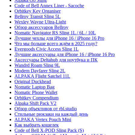
Alpaka Go Sling
Code of Bell Annex Liner - Sacoche
Orbitkey Key Organiser
Bellroy Transit Sling 5L
Wexley Wayne Ultra-Light
Обзор аксессуаров Bellroy
Nomatic Navigator RS Sling 1L / 6L / 10L
Лучшие чехлы для iPhone 16 / iPhone 16 Pro
Что мы больше всего ждём в 2025 году?
Evergoods Civic Access Sling 1L
Лучшие аксессуары для iPhone 16 / iPhone 16 Pro
Аксессуары Deltahub для ноутбука и ПК
Wandrd Roam Sling 9L
Modern Dayfarer Sling 2L
ALPAKA Flight Satchel 11L
Original Duckhead
Nomatic Laptop Bag
Nomatic Phone Wallet
Orbitkey Compendium
Alpaka Shift Pack V2
Обзор объективов от rbl.studio
Стильные рюкзаки на каждый день
ALPAKA Vertex Pouch Mini
Как выбрать кошелек
Code of Bell X-POD Sling Pack (S)