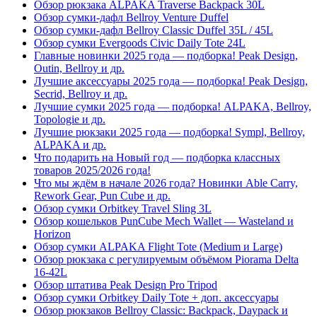
Обзор рюкзака ALPAKA Traverse Backpack 30L
Обзор сумки-дафл Bellroy Venture Duffel
Обзор сумки-дафл Bellroy Classic Duffel 35L / 45L
Обзор сумки Evergoods Civic Daily Tote 24L
Главные новинки 2025 года — подборка! Peak Design,
Outin, Bellroy и др.
Лучшие аксессуары 2025 года — подборка! Peak Design,
Secrid, Bellroy и др.
Лучшие сумки 2025 года — подборка! ALPAKA, Bellroy,
Topologie и др.
Лучшие рюкзаки 2025 года — подборка! Sympl, Bellroy,
ALPAKA и др.
Что подарить на Новый год — подборка классных
товаров 2025/2026 года!
Что мы ждём в начале 2026 года? Новинки Able Carry,
Rework Gear, Pun Cube и др.
Обзор сумки Orbitkey Travel Sling 3L
Обзор кошельков PunCube Mech Wallet — Wasteland и
Horizon
Обзор сумки ALPAKA Flight Tote (Medium и Large)
Обзор рюкзака с регулируемым объёмом Piorama Delta
16-42L
Обзор штатива Peak Design Pro Tripod
Обзор сумки Orbitkey Daily Tote + доп. аксессуары
Обзор рюкзаков Bellroy Classic: Backpack, Daypack и