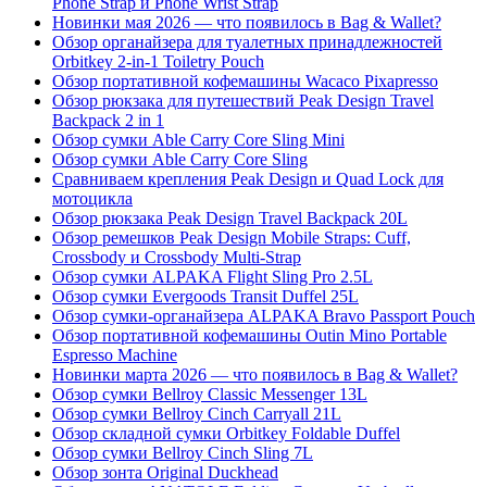
Phone Strap и Phone Wrist Strap
Новинки мая 2026 — что появилось в Bag & Wallet?
Обзор органайзера для туалетных принадлежностей
Orbitkey 2-in-1 Toiletry Pouch
Обзор портативной кофемашины Wacaco Pixapresso
Обзор рюкзака для путешествий Peak Design Travel
Backpack 2 in 1
Обзор сумки Able Carry Core Sling Mini
Обзор сумки Able Carry Core Sling
Сравниваем крепления Peak Design и Quad Lock для
мотоцикла
Обзор рюкзака Peak Design Travel Backpack 20L
Обзор ремешков Peak Design Mobile Straps: Cuff,
Crossbody и Crossbody Multi-Strap
Обзор сумки ALPAKA Flight Sling Pro 2.5L
Обзор сумки Evergoods Transit Duffel 25L
Обзор сумки-органайзера ALPAKA Bravo Passport Pouch
Обзор портативной кофемашины Outin Mino Portable
Espresso Machine
Новинки марта 2026 — что появилось в Bag & Wallet?
Обзор сумки Bellroy Classic Messenger 13L
Обзор сумки Bellroy Cinch Carryall 21L
Обзор складной сумки Orbitkey Foldable Duffel
Обзор сумки Bellroy Cinch Sling 7L
Обзор зонта Original Duckhead