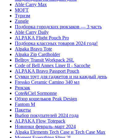
Able Carry Max
MOFT
Туризм
Zungle
Подборка городских рюкзаков — 3 часть
Able Carry Daily
ALPAKA Flight Pouch Pro
Подборка классных товаров 2024 года!
Alpaka Bravo Tote
Alpaka Zip Cardholder
Bellroy Transit Workpack 26L
Code of Bell Annex Liner II - Sacoche
ALPAKA Bravo Passport Pouch
Сумки тоут для гаджетов и на каждый день
Fressko Ceramic Camino 340 мл
Рюкзак
Cote&Ciel Sormonne
Обзор кошельков Peak Design
Fantom M
Пакеты
Выбор покупателей 2024 года
ALPAKA Flow Totepack
Новинки февраль–март 2024
Alpaka Elements Tech Case и Tech Case Max
Moment Everything Sling 2L