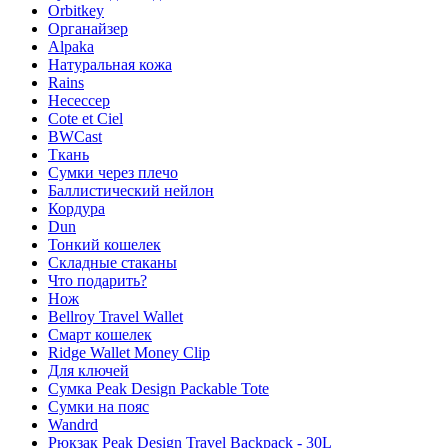
Orbitkey
Органайзер
Alpaka
Натуральная кожа
Rains
Несессер
Cote et Ciel
BWCast
Ткань
Сумки через плечо
Баллистический нейлон
Кордура
Dun
Тонкий кошелек
Складные стаканы
Что подарить?
Нож
Bellroy Travel Wallet
Смарт кошелек
Ridge Wallet Money Clip
Для ключей
Сумка Peak Design Packable Tote
Сумки на пояс
Wandrd
Рюкзак Peak Design Travel Backpack - 30L