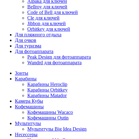
Alpaka для ключей
Bellroy для ключей
Code of Bell для ключей
Cle для ключей
Jibbon для ключей
Orbitkey для ключей
Для пляжного отдыха
Для очков
Для туризма
Для фотоаппарата
Peak Design для фотоаппарата
Wandrd для фотоаппарата
Зонты
Карабины
Карабины Heroclip
Карабины Orbitkey
Карабины Matador
Камера Кубы
Кофемашины
Кофемашины Wacaco
Кофемашины Outin
Мультитулы
Мультитулы Big Idea Design
Несессеры