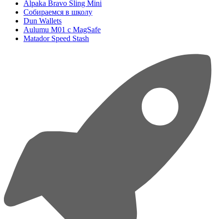
Alpaka Bravo Sling Mini
Собираемся в школу
Dun Wallets
Aulumu M01 с MagSafe
Matador Speed Stash