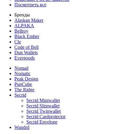
Посмотреть все
Бренды
Alaskan Maker
ALPAKA
Bellroy
Black Ember
Cle
Code of Bell
Dun Wallets
Evergoods
Nomad
Nomatic
Peak Design
PunCube
The Ridge
Secrid
Secrid Miniwallet
Secrid Slimwallet
Secrid Twinwallet
Secrid Cardprotector
Secrid Envelope
Wandrd