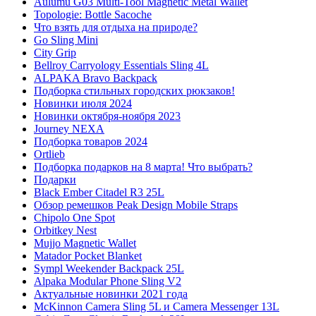
Aulumu G03 Multi-Tool Magnetic Metal Wallet
Topologie: Bottle Sacoche
Что взять для отдыха на природе?
Go Sling Mini
City Grip
Bellroy Carryology Essentials Sling 4L
ALPAKA Bravo Backpack
Подборка стильных городских рюкзаков!
Новинки июля 2024
Новинки октября-ноября 2023
Journey NEXA
Подборка товаров 2024
Ortlieb
Подборка подарков на 8 марта! Что выбрать?
Подарки
Black Ember Citadel R3 25L
Обзор ремешков Peak Design Mobile Straps
Chipolo One Spot
Orbitkey Nest
Mujjo Magnetic Wallet
Matador Pocket Blanket
Sympl Weekender Backpack 25L
Alpaka Modular Phone Sling V2
Актуальные новинки 2021 года
McKinnon Camera Sling 5L и Camera Messenger 13L