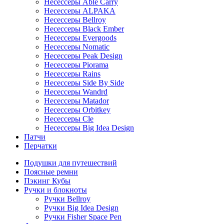
Несессеры Able Carry
Несессеры ALPAKA
Несессеры Bellroy
Несессеры Black Ember
Несессеры Evergoods
Несессеры Nomatic
Несессеры Peak Design
Несессеры Piorama
Несессеры Rains
Несессеры Side By Side
Несессеры Wandrd
Несессеры Matador
Несессеры Orbitkey
Несессеры Cle
Несессеры Big Idea Design
Патчи
Перчатки
Подушки для путешествий
Поясные ремни
Пэкинг Кубы
Ручки и блокноты
Ручки Bellroy
Ручки Big Idea Design
Ручки Fisher Space Pen