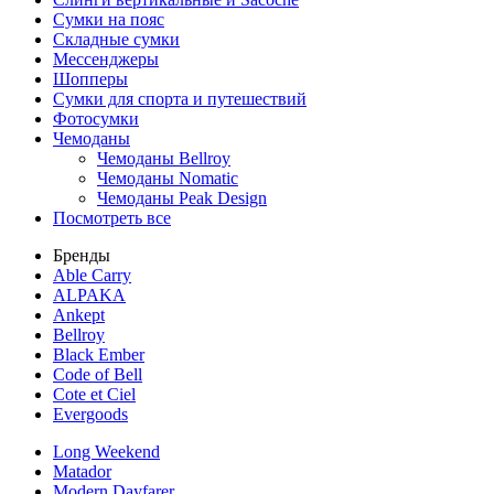
Сумки на пояс
Складные сумки
Мессенджеры
Шопперы
Сумки для спорта и путешествий
Фотосумки
Чемоданы
Чемоданы Bellroy
Чемоданы Nomatic
Чемоданы Peak Design
Посмотреть все
Бренды
Able Carry
ALPAKA
Ankept
Bellroy
Black Ember
Code of Bell
Cote et Ciel
Evergoods
Long Weekend
Matador
Modern Dayfarer