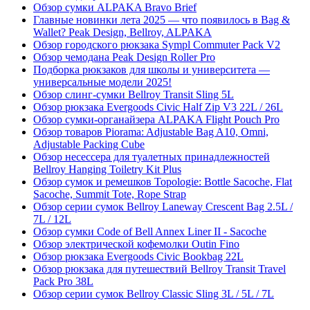
Обзор сумки ALPAKA Bravo Brief
Главные новинки лета 2025 — что появилось в Bag &
Wallet? Peak Design, Bellroy, ALPAKA
Обзор городского рюкзака Sympl Commuter Pack V2
Обзор чемодана Peak Design Roller Pro
Подборка рюкзаков для школы и университета —
универсальные модели 2025!
Обзор слинг-сумки Bellroy Transit Sling 5L
Обзор рюкзака Evergoods Civic Half Zip V3 22L / 26L
Обзор сумки-органайзера ALPAKA Flight Pouch Pro
Обзор товаров Piorama: Adjustable Bag A10, Omni,
Adjustable Packing Cube
Обзор несессера для туалетных принадлежностей
Bellroy Hanging Toiletry Kit Plus
Обзор сумок и ремешков Topologie: Bottle Sacoche, Flat
Sacoche, Summit Tote, Rope Strap
Обзор серии сумок Bellroy Laneway Crescent Bag 2.5L /
7L / 12L
Обзор сумки Code of Bell Annex Liner II - Sacoche
Обзор электрической кофемолки Outin Fino
Обзор рюкзака Evergoods Civic Bookbag 22L
Обзор рюкзака для путешествий Bellroy Transit Travel
Pack Pro 38L
Обзор серии сумок Bellroy Classic Sling 3L / 5L / 7L