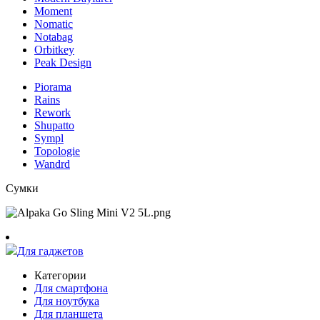
Moment
Nomatic
Notabag
Orbitkey
Peak Design
Piorama
Rains
Rework
Shupatto
Sympl
Topologie
Wandrd
Сумки
Для гаджетов
Категории
Для смартфона
Для ноутбука
Для планшета