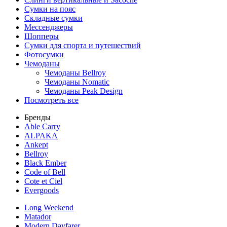
Сумки на пояс
Складные сумки
Мессенджеры
Шопперы
Сумки для спорта и путешествий
Фотосумки
Чемоданы
Чемоданы Bellroy
Чемоданы Nomatic
Чемоданы Peak Design
Посмотреть все
Бренды
Able Carry
ALPAKA
Ankept
Bellroy
Black Ember
Code of Bell
Cote et Ciel
Evergoods
Long Weekend
Matador
Modern Dayfarer