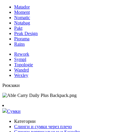
Matador
Moment
Nomatic
Notabag
Pakt
Peak Design
Piorama
Rains
Rework
Sympl
Topologie
Wandrd
Wexley
Рюкзаки
Сумки
Категории
Слинги и сумки через плечо
Слинги вертикальные и Sacoche