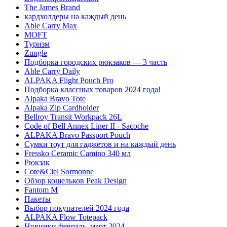
The James Brand
кардхолдеры на каждый день
Able Carry Max
MOFT
Туризм
Zungle
Подборка городских рюкзаков — 3 часть
Able Carry Daily
ALPAKA Flight Pouch Pro
Подборка классных товаров 2024 года!
Alpaka Bravo Tote
Alpaka Zip Cardholder
Bellroy Transit Workpack 26L
Code of Bell Annex Liner II - Sacoche
ALPAKA Bravo Passport Pouch
Сумки тоут для гаджетов и на каждый день
Fressko Ceramic Camino 340 мл
Рюкзак
Cote&Ciel Sormonne
Обзор кошельков Peak Design
Fantom M
Пакеты
Выбор покупателей 2024 года
ALPAKA Flow Totepack
Новинки февраль–март 2024