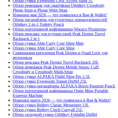
Обзор сумки Evergoods Civic Access Sling 1L
Обзор ремешков для смартфона Orbitkey Crossbody
Phone Strap и Phone Wrist Strap
Новинки мая 2026 — что появилось в Bag & Wallet?
Обзор органайзера для туалетных принадлежностей
Orbitkey 2-in-1 Toiletry Pouch
Обзор портативной кофемашины Wacaco Pixapresso
Обзор рюкзака для путешествий Peak Design Travel
Backpack 2 in 1
Обзор сумки Able Carry Core Sling Mini
Обзор сумки Able Carry Core Sling
Сравниваем крепления Peak Design и Quad Lock для
мотоцикла
Обзор рюкзака Peak Design Travel Backpack 20L
Обзор ремешков Peak Design Mobile Straps: Cuff,
Crossbody и Crossbody Multi-Strap
Обзор сумки ALPAKA Flight Sling Pro 2.5L
Обзор сумки Evergoods Transit Duffel 25L
Обзор сумки-органайзера ALPAKA Bravo Passport Pouch
Обзор портативной кофемашины Outin Mino Portable
Espresso Machine
Новинки марта 2026 — что появилось в Bag & Wallet?
Обзор сумки Bellroy Classic Messenger 13L
Обзор сумки Bellroy Cinch Carryall 21L
Обзор складной сумки Orbitkey Foldable Duffel