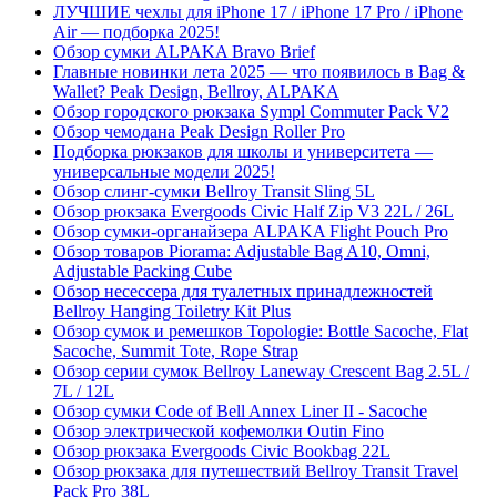
ЛУЧШИЕ чехлы для iPhone 17 / iPhone 17 Pro / iPhone
Air — подборка 2025!
Обзор сумки ALPAKA Bravo Brief
Главные новинки лета 2025 — что появилось в Bag &
Wallet? Peak Design, Bellroy, ALPAKA
Обзор городского рюкзака Sympl Commuter Pack V2
Обзор чемодана Peak Design Roller Pro
Подборка рюкзаков для школы и университета —
универсальные модели 2025!
Обзор слинг-сумки Bellroy Transit Sling 5L
Обзор рюкзака Evergoods Civic Half Zip V3 22L / 26L
Обзор сумки-органайзера ALPAKA Flight Pouch Pro
Обзор товаров Piorama: Adjustable Bag A10, Omni,
Adjustable Packing Cube
Обзор несессера для туалетных принадлежностей
Bellroy Hanging Toiletry Kit Plus
Обзор сумок и ремешков Topologie: Bottle Sacoche, Flat
Sacoche, Summit Tote, Rope Strap
Обзор серии сумок Bellroy Laneway Crescent Bag 2.5L /
7L / 12L
Обзор сумки Code of Bell Annex Liner II - Sacoche
Обзор электрической кофемолки Outin Fino
Обзор рюкзака Evergoods Civic Bookbag 22L
Обзор рюкзака для путешествий Bellroy Transit Travel
Pack Pro 38L