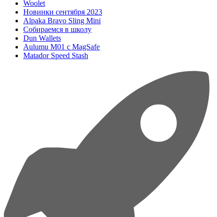
Woolet
Новинки сентября 2023
Alpaka Bravo Sling Mini
Собираемся в школу
Dun Wallets
Aulumu M01 с MagSafe
Matador Speed Stash