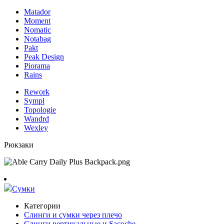
Matador
Moment
Nomatic
Notabag
Pakt
Peak Design
Piorama
Rains
Rework
Sympl
Topologie
Wandrd
Wexley
Рюкзаки
Сумки
Категории
Слинги и сумки через плечо
Слинги вертикальные и Sacoche