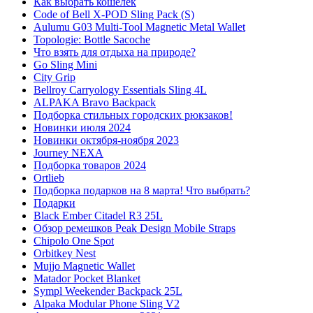
Как выбрать кошелек
Code of Bell X-POD Sling Pack (S)
Aulumu G03 Multi-Tool Magnetic Metal Wallet
Topologie: Bottle Sacoche
Что взять для отдыха на природе?
Go Sling Mini
City Grip
Bellroy Carryology Essentials Sling 4L
ALPAKA Bravo Backpack
Подборка стильных городских рюкзаков!
Новинки июля 2024
Новинки октября-ноября 2023
Journey NEXA
Подборка товаров 2024
Ortlieb
Подборка подарков на 8 марта! Что выбрать?
Подарки
Black Ember Citadel R3 25L
Обзор ремешков Peak Design Mobile Straps
Chipolo One Spot
Orbitkey Nest
Mujjo Magnetic Wallet
Matador Pocket Blanket
Sympl Weekender Backpack 25L
Alpaka Modular Phone Sling V2