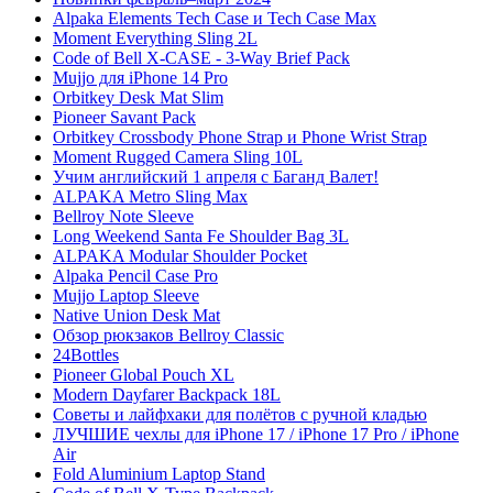
Alpaka Elements Tech Case и Tech Case Max
Moment Everything Sling 2L
Code of Bell X-CASE - 3-Way Brief Pack
Mujjo для iPhone 14 Pro
Orbitkey Desk Mat Slim
Pioneer Savant Pack
Orbitkey Crossbody Phone Strap и Phone Wrist Strap
Moment Rugged Camera Sling 10L
Учим английский 1 апреля с Баганд Валет!
ALPAKA Metro Sling Max
Bellroy Note Sleeve
Long Weekend Santa Fe Shoulder Bag 3L
ALPAKA Modular Shoulder Pocket
Alpaka Pencil Case Pro
Mujjo Laptop Sleeve
Native Union Desk Mat
Обзор рюкзаков Bellroy Classic
24Bottles
Pioneer Global Pouch XL
Modern Dayfarer Backpack 18L
Советы и лайфхаки для полётов с ручной кладью
ЛУЧШИЕ чехлы для iPhone 17 / iPhone 17 Pro / iPhone
Air
Fold Aluminium Laptop Stand