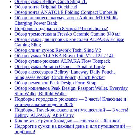
Обзор сумки Bellroy Cinch Sling 7L
Обзор зонта Original Duckhead
Обзор зонта ANATOLE Folding Compact Umbrella
Обзор внешнего аккумулятора Aulumu M10 Multi-
Charging Power Bank
Подборка подарков на 8 марта! Что выбрать?
Обзор тремостакана Fressko Ceramic Camino 340 мл
Обзор сумки для игровых консолей ALPAKA Eclipse
Gaming Sling
Обзор слинг-сумок Rework Toshi Sling V2
Обзор сумки ALPAKA Bravo Tote V2 - 12L / 14L
Обзор сумки-рюкзака ALPAKA Flow Totepack
Обзор сумки Piorama Osmo — Small и Large
Обзор аксессуаров Bellroy: Laneway Daily Pouch,
Sunglasses Pocket, Cinch Pouch, Cinch Pocket
Обзор ремешков Peak Design Form Strap
Обзор кошельков Peak Design: Passport Wallet, Everyday
Slim Wallet, Billfold Wallet
Подборка городских рюкзаков — 3 часть! Классные и
универсальные модели 2026
Подборка Travel-рюкзаков для путешествий — 3 часть!
Bellroy, ALPAKA, Able Carry
Как летать с ручной кладью — советы и лайфхаки!
Недорогие сумки на каждый день и для путешествий —
подборка!