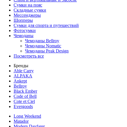
Сумки на пояс
Складные сумки
Мессенджеры
Шопперы
Сумки для спорта и путешествий
Фотосумки
Чемоданы
Чемоданы Bellroy
Чемоданы Nomatic
Чемоданы Peak Design
Посмотреть все
Бренды
Able Carry
ALPAKA
Ankept
Bellroy
Black Ember
Code of Bell
Cote et Ciel
Evergoods
Long Weekend
Matador
Modern Dayfarer