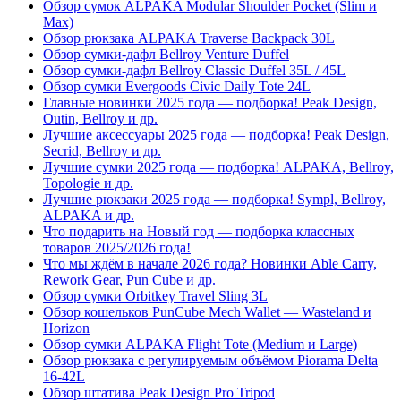
Обзор сумок ALPAKA Modular Shoulder Pocket (Slim и
Max)
Обзор рюкзака ALPAKA Traverse Backpack 30L
Обзор сумки-дафл Bellroy Venture Duffel
Обзор сумки-дафл Bellroy Classic Duffel 35L / 45L
Обзор сумки Evergoods Civic Daily Tote 24L
Главные новинки 2025 года — подборка! Peak Design,
Outin, Bellroy и др.
Лучшие аксессуары 2025 года — подборка! Peak Design,
Secrid, Bellroy и др.
Лучшие сумки 2025 года — подборка! ALPAKA, Bellroy,
Topologie и др.
Лучшие рюкзаки 2025 года — подборка! Sympl, Bellroy,
ALPAKA и др.
Что подарить на Новый год — подборка классных
товаров 2025/2026 года!
Что мы ждём в начале 2026 года? Новинки Able Carry,
Rework Gear, Pun Cube и др.
Обзор сумки Orbitkey Travel Sling 3L
Обзор кошельков PunCube Mech Wallet — Wasteland и
Horizon
Обзор сумки ALPAKA Flight Tote (Medium и Large)
Обзор рюкзака с регулируемым объёмом Piorama Delta
16-42L
Обзор штатива Peak Design Pro Tripod