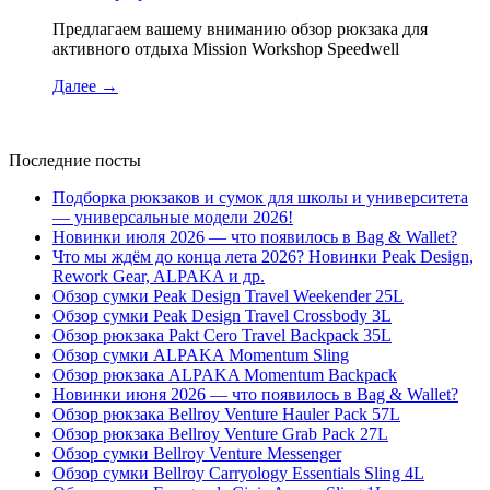
Предлагаем вашему вниманию обзор рюкзака для
активного отдыха Mission Workshop Speedwell
Далее
→
Последние посты
Подборка рюкзаков и сумок для школы и университета
— универсальные модели 2026!
Новинки июля 2026 — что появилось в Bag & Wallet?
Что мы ждём до конца лета 2026? Новинки Peak Design,
Rework Gear, ALPAKA и др.
Обзор сумки Peak Design Travel Weekender 25L
Обзор сумки Peak Design Travel Crossbody 3L
Обзор рюкзака Pakt Cero Travel Backpack 35L
Обзор сумки ALPAKA Momentum Sling
Обзор рюкзака ALPAKA Momentum Backpack
Новинки июня 2026 — что появилось в Bag & Wallet?
Обзор рюкзака Bellroy Venture Hauler Pack 57L
Обзор рюкзака Bellroy Venture Grab Pack 27L
Обзор сумки Bellroy Venture Messenger
Обзор сумки Bellroy Carryology Essentials Sling 4L