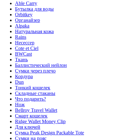
Able Carry
Бутылка для воды
Orbitkey
Органайзер
Alpaka
Натуральная кожа
Rains
Несессер
Cote et Ciel
BWCast
Ткань
Баллистический нейлон
Сумки через плечо
Кордура
Dun
Тонкий кошелек
Складные стаканы
Что подарить?
Нож
Bellroy Travel Wallet
Смарт кошелек
Ridge Wallet Money Clip
Для ключей
Сумка Peak Design Packable Tote
Сумки на пояс