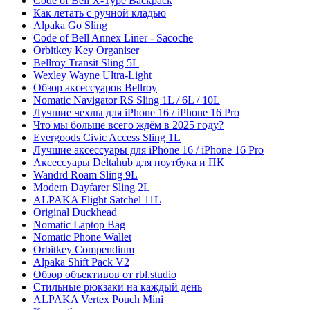
Code of Bell X-Type Backpack
Как летать с ручной кладью
Alpaka Go Sling
Code of Bell Annex Liner - Sacoche
Orbitkey Key Organiser
Bellroy Transit Sling 5L
Wexley Wayne Ultra-Light
Обзор аксессуаров Bellroy
Nomatic Navigator RS Sling 1L / 6L / 10L
Лучшие чехлы для iPhone 16 / iPhone 16 Pro
Что мы больше всего ждём в 2025 году?
Evergoods Civic Access Sling 1L
Лучшие аксессуары для iPhone 16 / iPhone 16 Pro
Аксессуары Deltahub для ноутбука и ПК
Wandrd Roam Sling 9L
Modern Dayfarer Sling 2L
ALPAKA Flight Satchel 11L
Original Duckhead
Nomatic Laptop Bag
Nomatic Phone Wallet
Orbitkey Compendium
Alpaka Shift Pack V2
Обзор объективов от rbl.studio
Стильные рюкзаки на каждый день
ALPAKA Vertex Pouch Mini