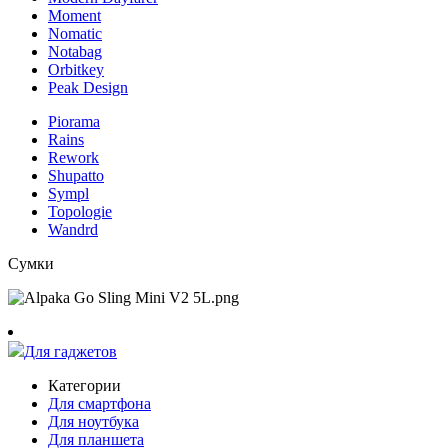
Moment
Nomatic
Notabag
Orbitkey
Peak Design
Piorama
Rains
Rework
Shupatto
Sympl
Topologie
Wandrd
Сумки
Для гаджетов
Категории
Для смартфона
Для ноутбука
Для планшета