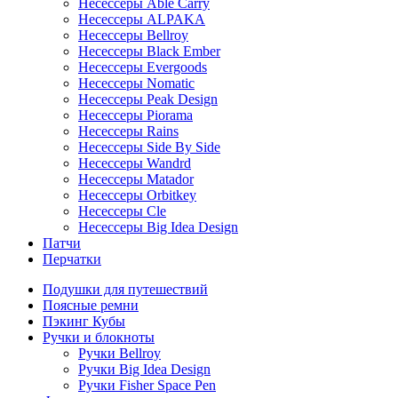
Несессеры Able Carry
Несессеры ALPAKA
Несессеры Bellroy
Несессеры Black Ember
Несессеры Evergoods
Несессеры Nomatic
Несессеры Peak Design
Несессеры Piorama
Несессеры Rains
Несессеры Side By Side
Несессеры Wandrd
Несессеры Matador
Несессеры Orbitkey
Несессеры Cle
Несессеры Big Idea Design
Патчи
Перчатки
Подушки для путешествий
Поясные ремни
Пэкинг Кубы
Ручки и блокноты
Ручки Bellroy
Ручки Big Idea Design
Ручки Fisher Space Pen