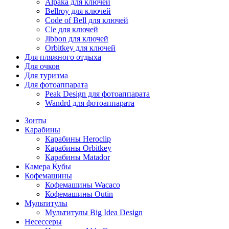
Alpaka для ключей
Bellroy для ключей
Code of Bell для ключей
Cle для ключей
Jibbon для ключей
Orbitkey для ключей
Для пляжного отдыха
Для очков
Для туризма
Для фотоаппарата
Peak Design для фотоаппарата
Wandrd для фотоаппарата
Зонты
Карабины
Карабины Heroclip
Карабины Orbitkey
Карабины Matador
Камера Кубы
Кофемашины
Кофемашины Wacaco
Кофемашины Outin
Мультитулы
Мультитулы Big Idea Design
Несессеры