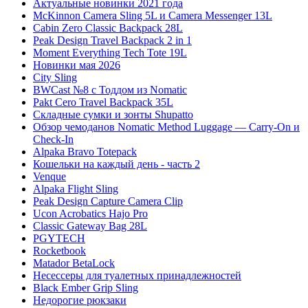
Актуальные новинки 2021 года
McKinnon Camera Sling 5L и Camera Messenger 13L
Cabin Zero Classic Backpack 28L
Peak Design Travel Backpack 2 in 1
Moment Everything Tech Tote 19L
Новинки мая 2026
City Sling
BWCast №8 с Тоддом из Nomatic
Pakt Cero Travel Backpack 35L
Складные сумки и зонты Shupatto
Обзор чемоданов Nomatic Method Luggage — Carry-On и
Check-In
Alpaka Bravo Totepack
Кошельки на каждый день - часть 2
Venque
Alpaka Flight Sling
Peak Design Capture Camera Clip
Ucon Acrobatics Hajo Pro
Classic Gateway Bag 28L
PGYTECH
Rocketbook
Matador BetaLock
Несессеры для туалетных принадлежностей
Black Ember Grip Sling
Недорогие рюкзаки