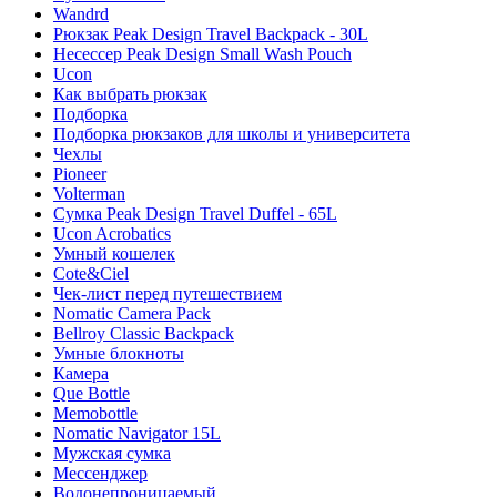
Wandrd
Рюкзак Peak Design Travel Backpack - 30L
Несессер Peak Design Small Wash Pouch
Ucon
Как выбрать рюкзак
Подборка
Подборка рюкзаков для школы и университета
Чехлы
Pioneer
Volterman
Сумка Peak Design Travel Duffel - 65L
Ucon Acrobatics
Умный кошелек
Cote&Ciel
Чек-лист перед путешествием
Nomatic Camera Pack
Bellroy Classic Backpack
Умные блокноты
Камера
Que Bottle
Memobottle
Nomatic Navigator 15L
Мужская сумка
Мессенджер
Водонепроницаемый