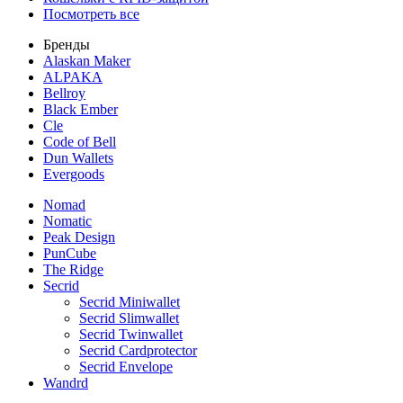
Посмотреть все
Бренды
Alaskan Maker
ALPAKA
Bellroy
Black Ember
Cle
Code of Bell
Dun Wallets
Evergoods
Nomad
Nomatic
Peak Design
PunCube
The Ridge
Secrid
Secrid Miniwallet
Secrid Slimwallet
Secrid Twinwallet
Secrid Cardprotector
Secrid Envelope
Wandrd