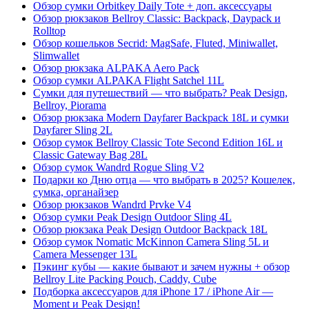
Обзор сумки Orbitkey Daily Tote + доп. аксессуары
Обзор рюкзаков Bellroy Classic: Backpack, Daypack и
Rolltop
Обзор кошельков Secrid: MagSafe, Fluted, Miniwallet,
Slimwallet
Обзор рюкзака ALPAKA Aero Pack
Обзор сумки ALPAKA Flight Satchel 11L
Сумки для путешествий — что выбрать? Peak Design,
Bellroy, Piorama
Обзор рюкзака Modern Dayfarer Backpack 18L и сумки
Dayfarer Sling 2L
Обзор сумок Bellroy Classic Tote Second Edition 16L и
Classic Gateway Bag 28L
Обзор сумок Wandrd Rogue Sling V2
Подарки ко Дню отца — что выбрать в 2025? Кошелек,
сумка, органайзер
Обзор рюкзаков Wandrd Prvke V4
Обзор сумки Peak Design Outdoor Sling 4L
Обзор рюкзака Peak Design Outdoor Backpack 18L
Обзор сумок Nomatic McKinnon Camera Sling 5L и
Camera Messenger 13L
Пэкинг кубы — какие бывают и зачем нужны + обзор
Bellroy Lite Packing Pouch, Caddy, Cube
Подборка аксессуаров для iPhone 17 / iPhone Air —
Moment и Peak Design!